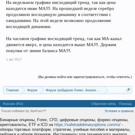
На недельном графике нисходящий тренд, так как цена
находится ниже МА55. На прошедшей неделе серебро
продолжило восходящую динамику в соответствии с
ожиданиями. На этой неделе возможно продолжение
восходящей динамики.
На часовом графике восходящий тренд, так как МА-канал
движется вверх, и цена находится выше МА55. Держим
покупки от линии баланса МА55.
1 авг 2017
(Вы должны войти или зарегистрироваться, чтобы ответить.)
Главная
Форум
Форум трейдеров Оникс. Анализ и обсуждение рынка
Аналитика рынков от компаний
Russian (RU)
Обратная связь
Помощь
Forum software by XenForo™
Условия и правила
Бинарные опционы, Forex, CFD, цифровые опционы, форекс-опционы,
криптовалюты, ETF и ICO на
https://safetradebinaryoptions.com/ru/
-
обзоры торговых платформ, стратегии, учебные пособия и материалы,
рейтинги и обзорв брокеров. Инструменты для технического анализа