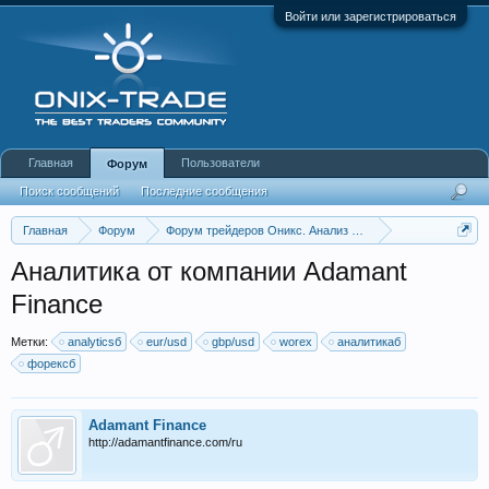
Войти или зарегистрироваться
Главная
Пользователи
Форум
Поиск сообщений
Последние сообщения
Главная
Форум
Форум трейдеров Оникс. Анализ и обсуждение рынка
Аналитика рынков от компаний
Аналитика от компании Adamant
Finance
Метки:
analyticsб
eur/usd
gbp/usd
worex
аналитикаб
форексб
Adamant Finance
http://adamantfinance.com/ru