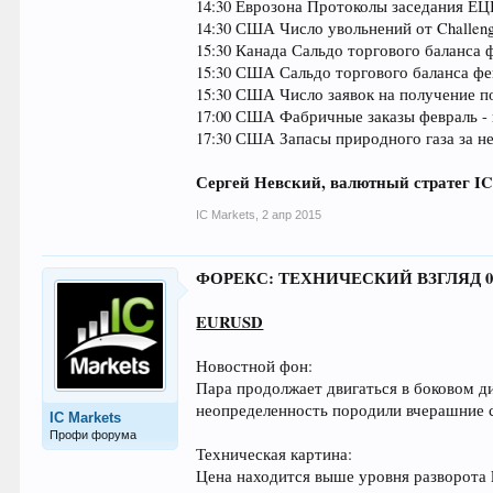
14:30 Еврозона Протоколы заседания ЕЦ
14:30 США Число увольнений от Challeng
15:30 Канада Сальдо торгового баланса 
15:30 США Сальдо торгового баланса фев
15:30 США Число заявок на получение по
17:00 США Фабричные заказы февраль - 
17:30 США Запасы природного газа за н
Сергей Невский, валютный стратег IC
IC Markets
,
2 апр 2015
ФОРЕКС: ТЕХНИЧЕСКИЙ ВЗГЛЯД 01.0
EURUSD
Новостной фон:
Пара продолжает двигаться в боковом д
неопределенность породили вчерашние 
IC Markets
Профи форума
Техническая картина:
Цена находится выше уровня разворота 