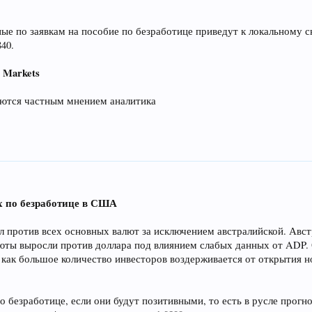
е по заявкам на пособие по безработице приведут к локальному с
840.
C
Markets
ляются частным мнением аналитика
х по безработице в США
ал против всех основных валют за исключением австралийской. Авс
люты выросли против доллара под влиянием слабых данных от ADP.
ак как большое количество инвесторов воздерживается от открытия 
о безработице, если они будут позитивными, то есть в русле прог