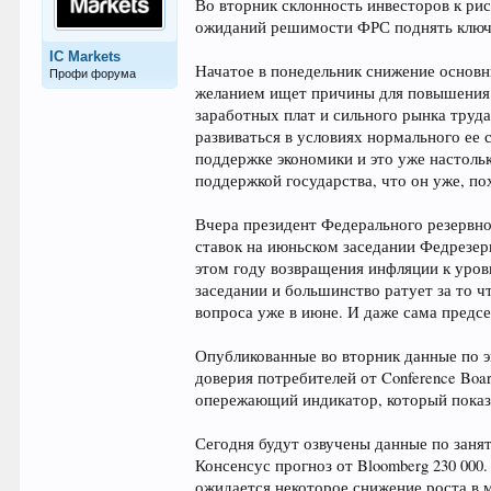
Во вторник склонность инвесторов к ри
ожиданий решимости ФРС поднять ключе
IC Markets
Начатое в понедельник снижение основны
Профи форума
желанием ищет причины для повышения с
заработных плат и сильного рынка труда
развиваться в условиях нормального ее 
поддержке экономики и это уже настоль
поддержкой государства, что он уже, по
Вчера президент Федерального резервн
ставок на июньском заседании Федрезерв
этом году возвращения инфляции к уров
заседании и большинство ратует за то ч
вопроса уже в июне. И даже сама предсе
Опубликованные во вторник данные по 
доверия потребителей от Conference Boa
опережающий индикатор, который показ
Сегодня будут озвучены данные по занят
Консенсус прогноз от Bloomberg 230 000
ожидается некоторое снижение роста в м