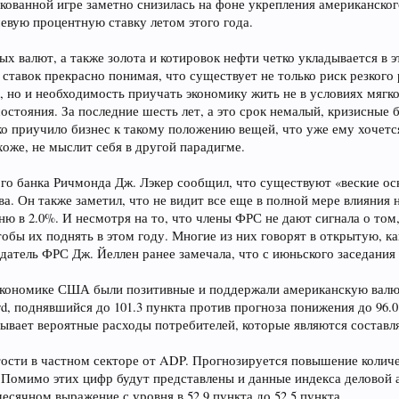
скованной игре заметно снизилась на фоне укрепления американско
вую процентную ставку летом этого года.
х валют, а также золота и котировок нефти четко укладывается в 
тавок прекрасно понимая, что существует не только риск резког
, но и необходимость приучать экономику жить не в условиях мягк
состояния. За последние шесть лет, а это срок немалый, кризисны
ко приучило бизнес к такому положению вещей, что уже ему хочет
хоже, не мыслит себя в другой парадигме.
ого банка Ричмонда Дж. Лэкер сообщил, что существуют «веские о
а. Он также заметил, что не видит все еще в полной мере влияния 
ню в 2.0%. И несмотря на то, что члены ФРС не дают сигнала о то
тобы их поднять в этом году. Многие из них говорят в открытую, к
датель ФРС Дж. Йеллен ранее замечала, что с июньского заседания
экономике США были позитивные и поддержали американскую валют
rd, поднявшийся до 101.3 пункта против прогноза понижения до 96.
ывает вероятные расходы потребителей, которые являются составл
ости в частном секторе от ADP. Прогнозируется повышение количес
. Помимо этих цифр будут представлены и данные индекса деловой 
есячном выражение с уровня в 52.9 пункта до 52.5 пункта.