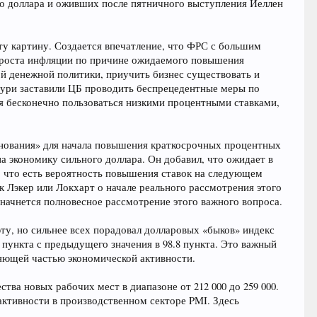
го доллара и оживших после пятничного выступления Йеллен
эту картину. Создается впечатление, что ФРС с большим
о роста инфляции по причине ожидаемого повышения
ой денежной политики, приучить бизнес существовать и
е бури заставили ЦБ проводить беспрецедентные меры по
ся бесконечно пользоваться низкими процентными ставками,
снования» для начала повышения краткосрочных процентных
на экономику сильного доллара. Он добавил, что ожидает в
м, что есть вероятность повышения ставок на следующем
ак Лэкер или Локхарт о начале реального рассмотрения этого
 начнется полновесное рассмотрение этого важного вопроса.
у, но сильнее всех порадовал долларовых «быков» индекс
0 пункта с предыдущего значения в 98.8 пункта. Это важный
яющей частью экономической активности.
тва новых рабочих мест в диапазоне от 212 000 до 259 000.
активности в производственном секторе PMI. Здесь