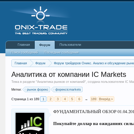
Главная
Пользователи
Форум
Поиск сообщений
Последние сообщения
Главная
Форум
Форум трейдеров Оникс. Анализ и обсуждение рын
Аналитика от компании IC Markets
Тема в разделе "
Аналитика рынков от компаний
", создана пользователем
IC Ma
Метки:
рынок форекс
форексicmarkets
Страница 1 из 189
1
2
3
4
5
6
→
189
Вперёд >
ФУНДАМЕНТАЛЬНЫЙ ОБЗОР 01.04.2015
Покупайте доллар на ожиданиях сил