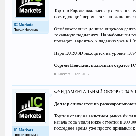
Торги в Европе начались с укрепления 
последующей вероятность повышения ст
IC Markets
Опубликованные данные индексов делово
Профи форума
локальную поддержку. На небольшом рос
приведет, вероятно, к падению уже к 1.0
Пара EURUSD находится на уровне 1.0744 
Сергей Невский, валютный стратег
I
IC Markets
,
1 апр 2015
ФУНДАМЕНТАЛЬНЫЙ ОБЗОР 02.04.2015
Доллар снижается на разочаровываю
Торги в среду на валютном рынке были 
начала года упали ниже отметки в 200 0
последнее время уже просто привыкли к
IC Markets
Профи форума