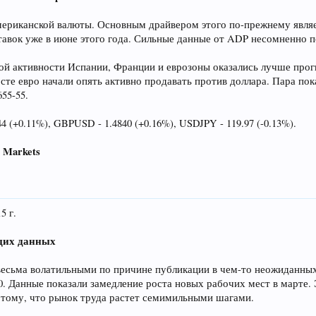
американской валюты. Основным драйвером этого по-прежнему явля
авок уже в июне этого года. Сильные данные от ADP несомненно п
й активности Испании, Франции и еврозоны оказались лучше прогно
те евро начали опять активно продавать против доллара. Пара пока
655-55.
(+0.11%), GBPUSD - 1.4840 (+0.16%), USDJPY - 119.97 (-0.13%).
C
Markets
 г.
щих данных
весьма волатильными по причине публикации в чем-то неожиданных
00. Данные показали замедление роста новых рабочих мест в марте.
 тому, что рынок труда растет семимильными шагами.