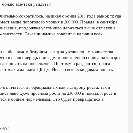
о можно все-таки увидеть?
ачительно сократилось, начиная с конца 2011 года рынок труда
мест выше порогового уровня в 200 000. Правда, в сентябре
е значения, продолжал устойчиво держаться выше отметки в
 занятости. Такая динамика говорит о наличии всех
то в обозримом будущем вслед за увеличением количества
что в свою очередь приведет к повышению спроса на товары
 реагировать на опережение. Поэтому и раздаются голоса
летом. Сама глава ЦБ Дж. Йеллен всячески давала понять,
 отличаться от официальных как в сторону роста, так и
сь явно хуже прогноза роста на 230 000 и показали рост в
яется в общем нормальным. Это будет превращаться в
 60,1