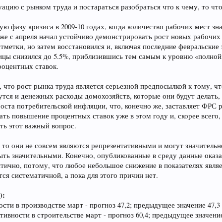
ацию с рынком труда и постараться разобраться что к чему, то чт
ю фазу кризиса в 2009-10 годах, когда количество рабочих мест зн
же с апреля начал устойчиво демонстрировать рост новых рабочих 
 отметки, но затем восстановился и, включая последние февральски
ицы снизился до 5.5%, приблизившись тем самым к уровню «полной»
оцентных ставок.
 что рост рынка труда является серьезной предпосылкой к тому, ч
ся и денежных расходы домохозяйств, которые они будут делать, 
 роста потребительской инфляции, что, конечно же, заставляет ФРС
ть повышение процентных ставок уже в этом году и, скорее всего, 
ть этот важный вопрос.
то они не совсем являются репрезентативными и могут значительно
ть значительными. Конечно, опубликованные в среду данные оказали
критично, потому, что любое небольшое снижение в показателях явл
тся систематичной, а пока для этого причин нет.
):
сти в производстве март - прогноз 47,2; предыдущее значение 47,3
тивности в строительстве март - прогноз 60,4; предыдущее значение