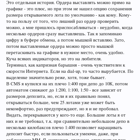
Это отдельная история. Ордера выставлять можно прямо на
графике - это плюс, но при этом не нашел опцию сохранения
размера открываемого лота по умолчанию - как кому. Кому-
то на пользу от того, что лишний раз ордер проверить
можно, а мне пришлось приспосабливаться - неудобно, когда
несколько ордеров сразу выставляешь. Так я запоминаю
цифру в буфере обмена, а потом мышкой вставляю. Зато,
потом выставленные ордера можно просто мышкой
перетаскивать на графике в нужное место, очень удобно.
Куча всяких индикаторов, но это на любителя.
Терминал, как капризная барышня - очень чувствителен к
скорости Интернета. Если на dial-up, то часто вырубается. По
выделенке значительно реже, хотя, тоже бывает.
В CMS я купился на их плечо 1:400 при депо до 10К, потом
автоматом снижают до 1:200, 1:100, 1:50 - все зависит от
размеров депозита, но, если я их правильно понял,
открываться больше, чем 25 лотами уже может быть
некомфортно, раз предупреждают, но я и не пробовал.
Видать, перекрываются у кого-то еще. Большие лоты я от
них и не требовал, т.к. при сравнительно небольшом депо в
несколько килобаксов плечо 1:400 позволяет наращивать
депозит быстро, если пользоваться умеючи, даже, при
соблюдении ММ. Я, например, стараюсь открываться там