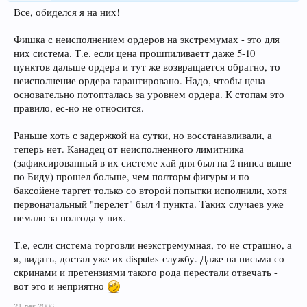
Все, обиделся я на них!
Фишка с неисполнением ордеров на экстремумах - это для
них система. Т.е. если цена прошпиливаетт даже 5-10
пунктов дальше ордера и тут же возвращается обратно, то
неисполнение ордера гарантировано. Надо, чтобы цена
основательно потопталась за уровнем ордера. К стопам это
правило, ес-но не относится.
Раньше хоть с задержкой на сутки, но восстанавливали, а
теперь нет. Канадец от неисполненного лимитника
(зафиксированный в их системе хай дня был на 2 пипса выше
по Биду) прошел больше, чем полторы фигуры и по
баксойене таргет только со второй попытки исполнили, хотя
первоначальный "перелет" был 4 пункта. Таких случаев уже
немало за полгода у них.
Т.е, если система торговли неэкстремумная, то не страшно, а
я, видать, достал уже их disputes-службу. Даже на письма со
скринами и претензиями такого рода перестали отвечать -
вот это и неприятно
21 дек 2006