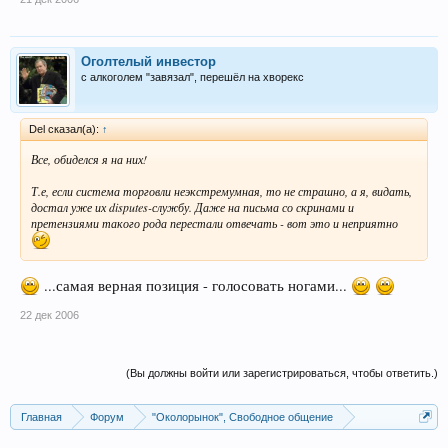
Оголтелый инвестoр
с алкоголем "завязал", перешёл на хворекс
Del сказал(а):
↑
Все, обиделся я на них!
Т.е, если система торговли неэкстремумная, то не страшно, а я, видать,
достал уже их disputes-службу. Даже на письма со скринами и
претензиями такого рода перестали отвечать - вот это и неприятно
...самая верная позиция - голосовать ногами...
22 дек 2006
(Вы должны войти или зарегистрироваться, чтобы ответить.)
Главная
Форум
"Околорынок", Свободное общение
Выбор брокера (ДЦ)