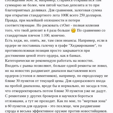
суммарно не более, чем пятой частью депозита и то при
благоприятных доливках. Для сравнения, залоговая сумма
при открытии стандартного лота 100К всего 250 долларов.
Правда, при малейшей оплошности и потери
соответствующие. Но рисковать стОит - полная иллюзия
того, что твой депозит в 4 раза больше
По сравнению со
стандартным плечом 1:100, конечно.
Есть хедж, но, опять, же, там свои нюансы. Например, если в
ордере не поставишь галочку в графе "Хеджирование", то
противоположная позиция просто закрывается при
достижении ценой этого ордера, как в банках.
Категорически не рекомендую работать на новостях.
Входить с рынка позволяют, больше одной реквоты не ловил,
но на новостях раздвигают диапазон выставления всех
ордеров (стопов и лимитников), например, по евродоллару не
ближе 30 пунктов от текущей цены. Для одноразового входа
на пробой диапазона, вроде бы и нормально, но засада в том,
что откорректировать потом ближе 30 пунктов уже не дадут.
С реквотами у других брокеров я научился бороться
отложками, а тут не проходит. Как по мне, то "мертвая зона"
в 60 пунктов для ордеров - это похлеще, чем раздвигание
спрэда и весьма эффективное оружие против новостийщиков.