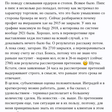
По поводу слизывания ордеров и стопов. Всякое было. Пипс
в пипс я несколько раз попадал, потому как экстремал по
характеру торговли, но сказать, что это было умышленно со
стороны брокера не могу. Сейчас разбираемся почему
профит на вчерашнем хае на 2915 не закрыли. У них на
графике максимум по биду 2918, а котировка по системе
вообще 2921 была. Хорошо, хоть в переворотнике при
выставлении хедж поставил на всякий случай, а то
доказывать нечего было бы. О результатах расскажу потом.
А пока сижу, загораю. На 2710 закрылся, а переворачиваться
по этому счету не стал. Боюсь, потому что не знаю что
раньше наступит - маржин кол, если в 26-ю нырнут (сейчас
2760) или результаты рассмотрения претензии.
Шутка.
Кстати, свои заявленные 24 часа на рассмотрение претензий
выдерживают строго, в смысле, что раньше этого срока не
отвечают.
В целом, субъективная оценка положительная. Интрадей и в
краткосрочку можно работать, даже, я бы сказал, с
удовольствием - терминал располагает к большему
количеству сделок. На новостях - см. выше. По претензиям
посмотрим еще, там ситуация не в их пользу, поэтому, для
меня принципиально знать их отношение к клиентам в этом