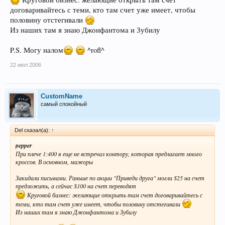
договаривайтесь с теми, кто там счет уже имеет, чтобы
половину отстегивали
Из наших там я знаю Джонфантома и Зубилу
P.S. Могу налом
^rofl^
22 июл 2006
CustomName
самый спокойный
Del сказал(а):
↑
pepper
При плече 1:400 я еще не встречал контору, которая предлагает много
кроссов. В основном, мажоры
Закидали письмами. Раньше по акции "Приведи друга" могли $25 на счет
предложить, а сейчас $100 на счет переводят
Круговой бизнес: желающие открыть там счет договаривайтесь с
теми, кто там счет уже имеет, чтобы половину отстегивали
Из наших там я знаю Джонфантома и Зубилу