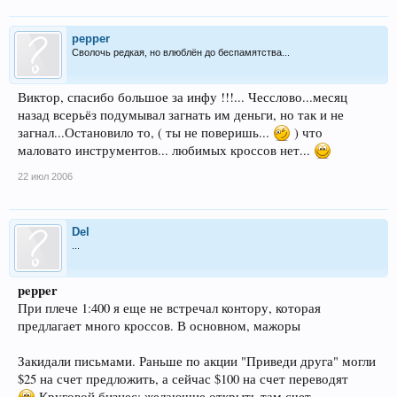
pepper
Сволочь редкая, но влюблён до беспамятства...
Виктор, спасибо большое за инфу !!!... Чесслово...месяц
назад всерьёз подумывал загнать им деньги, но так и не
загнал...Остановило то, ( ты не поверишь...
) что
маловато инструментов... любимых кроссов нет...
22 июл 2006
Del
...
pepper
При плече 1:400 я еще не встречал контору, которая
предлагает много кроссов. В основном, мажоры
Закидали письмами. Раньше по акции "Приведи друга" могли
$25 на счет предложить, а сейчас $100 на счет переводят
Круговой бизнес: желающие открыть там счет