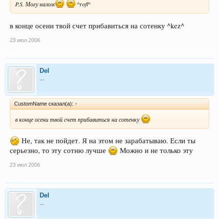
P.S. Могу налом
^rofl^
в конце осени твой счет прибавиться на сотенку ^kez^
23 июл 2006
Del
...
CustomName сказал(а):
↑
в конце осени твой счет прибавиться на сотенку
Не, так не пойдет. Я на этом не зарабатываю. Если ты
серьезно, то эту сотню лучше
Можно и не только эту
23 июл 2006
Del
...