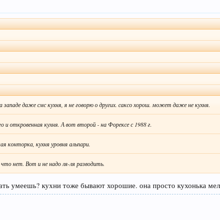
а западе даже смс кухня, я не говорю о других. саксо хорош. может даже не кухня.
 и откровенная кухня. А вот второй - на Форексе с 1988 г.
кая конторка, кухня уровня альпари.
что нет. Вот и не надо ля-ля разводить.
итать умеешь? кухни тоже бывают хорошие. она просто кухонька ме