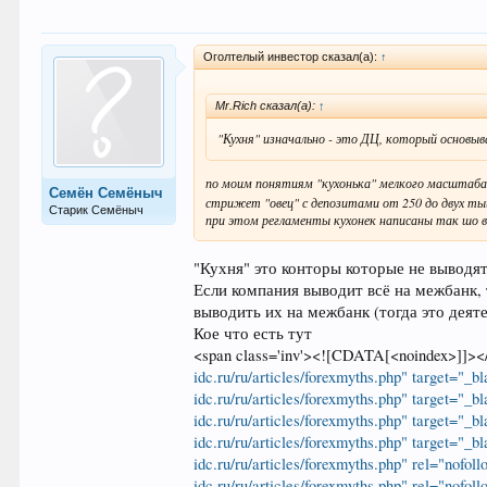
Оголтелый инвестор сказал(а):
↑
Mr.Rich сказал(а):
↑
"Кухня" изначально - это ДЦ, который основы
по моим понятиям "кухонька" мелкого масштаба 
Семён Семёныч
стрижет "овец" с депозитами от 250 до двух ты
Старик Семёныч
при этом регламенты кухонек написаны так шо вс
"Кухня" это конторы которые не выводят 
Если компания выводит всё на межбанк, 
выводить их на межбанк (тогда это деят
Кое что есть тут
<span class='inv'><![CDATA[<noindex>]]><
idc.ru/ru/articles/forexmyths.php" target="_
idc.ru/ru/articles/forexmyths.php" target="_
idc.ru/ru/articles/forexmyths.php" target="_
idc.ru/ru/articles/forexmyths.php" target="_
idc.ru/ru/articles/forexmyths.php" rel="nof
idc.ru/ru/articles/forexmyths.php" rel="nofol