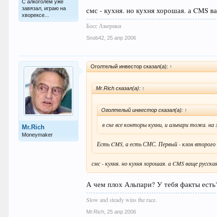
С алкоголем уже
завязал, играю на
смс - кухня. но кухня хорошая. а CMS в
хворексе...
Босс Америки
Snob42
,
25 апр 2006
Оголтелый инвестор сказал(а):
↑
Mr.Rich сказал(а):
↑
Оголтелый инвестор сказал(а):
↑
в снг все конторы кухни, и альпари тожа. на 
Mr.Rich
Moneymaker
Есть CMS, а есть СМС. Первый - клон второго и
смс - кухня. но кухня хорошая. а CMS ваще русска
А чем плох Альпари? У тебя факты есть? 
Slow and steady wins the race.
Mr.Rich
,
25 апр 2006