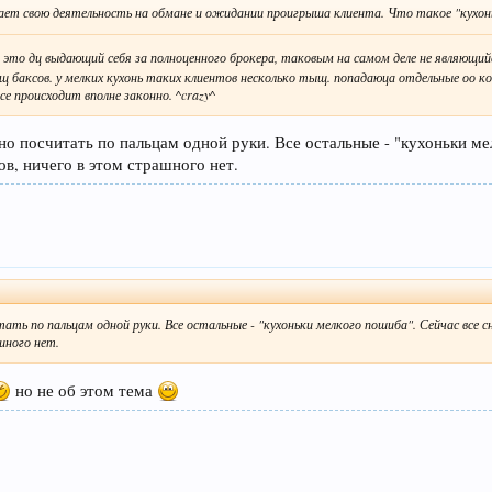
вает свою деятельность на обмане и ожидании проигрыша клиента. Что такое "кухон
это дц выдающий себя за полноценного брокера, таковым на самом деле не являющийс
щ баксов. у мелких кухонь таких клиентов несколько тыщ. попадаюца отдельные оо
е происходит вполне законно. ^crazy^
жно посчитать по пальцам одной руки. Все остальные - "кухоньки 
ов, ничего в этом страшного нет.
тать по пальцам одной руки. Все остальные - "кухоньки мелкого пошиба". Сейчас вс
шного нет.
но не об этом тема