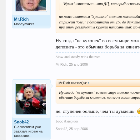
"Кухня" изначально - это ДЦ, который основы
по моим понятиям "кухонька" мелкого масштаба 
Mr.Rich
стрижет "овец" с депозитами от 250 до двух ты
Moneymaker
при этом регламенты кухонек написаны так шо вс
Ну тогда "не кухонек" во всем мире мо
депозита - это обычная борьба за клиент
Slow and steady wins the race.
Mr.Rich
,
25 апр 2006
Mr.Rich сказал(а):
↑
Ну тогда "не кухонек" во всем мире можно посчи
обычная борьба за клиентов, ничего в этом стра
не, ступенек больше, чем ты думаешь.
Босс Америки
Snob42
С алкоголем уже
Snob42
,
25 апр 2006
завязал, играю на
хворексе...