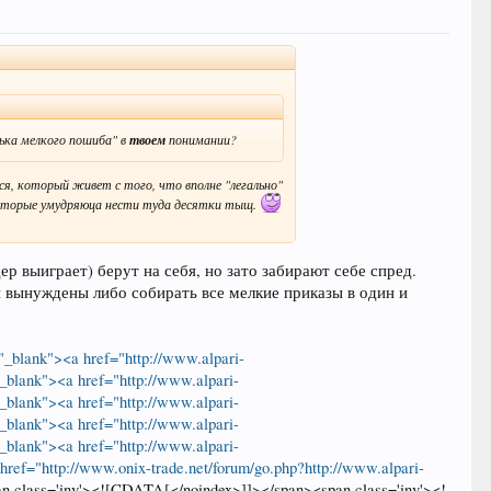
ька мелкого пошиба" в
твоем
понимании?
я, который живет с того, что вполне "легально"
 которые умудряюца нести туда десятки тыщ.
ер выиграет) берут на себя, но зато забирают себе спред.
ни вынуждены либо собирать все мелкие приказы в один и
t="_blank"><a href="http://www.alpari-
="_blank"><a href="http://www.alpari-
="_blank"><a href="http://www.alpari-
="_blank"><a href="http://www.alpari-
="_blank"><a href="http://www.alpari-
href="http://www.onix-trade.net/forum/go.php?http://www.alpari-
an class='inv'><![CDATA[</noindex>]]></span><span class='inv'><!