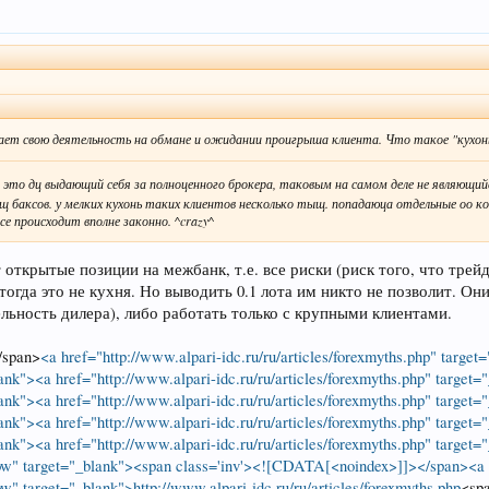
вает свою деятельность на обмане и ожидании проигрыша клиента. Что такое "кухон
это дц выдающий себя за полноценного брокера, таковым на самом деле не являющийс
щ баксов. у мелких кухонь таких клиентов несколько тыщ. попадаюца отдельные оо
е происходит вполне законно. ^crazy^
открытые позиции на межбанк, т.е. все риски (риск того, что трейд
тогда это не кухня. Но выводить 0.1 лота им никто не позволит. О
ельность дилера), либо работать только с крупными клиентами.
/span>
<a href="http://www.alpari-idc.ru/ru/articles/forexmyths.php" targe
blank"><a href="http://www.alpari-idc.ru/ru/articles/forexmyths.php" target
blank"><a href="http://www.alpari-idc.ru/ru/articles/forexmyths.php" target
blank"><a href="http://www.alpari-idc.ru/ru/articles/forexmyths.php" target
blank"><a href="http://www.alpari-idc.ru/ru/articles/forexmyths.php" target
ollow" target="_blank"><span class='inv'><![CDATA[<noindex>]]></span><a 
low" target="_blank">http://www.alpari-idc.ru/ru/articles/forexmyths.php
<sp