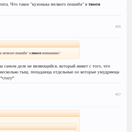
твоем
ента. Что такое "кухонька мелкого пошиба" в
#26
а мелкого пошиба" в
твоем
понимании?
а самом деле не являющийся, который живет с того, что
ов несколько тыщ. попадаюца отдельные оо которые умудряюца
^crazy^
#27