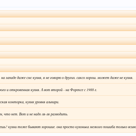
 на западе даже смс кухня, я не говорю о других. саксо хорош. может даже не кухня.
го и откровенная кухня. А вот второй - на Форексе с 1988 г.
сская конторка, кухня уровня альпари.
, что нет. Вот и не надо ля-ля разводить.
меешь? кухни тоже бывают хорошие. она просто кухонька мелкого пошиба только всив