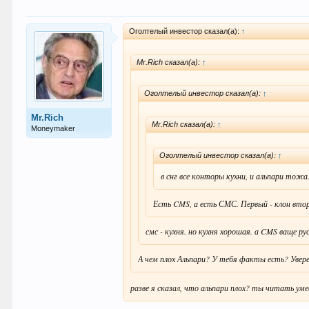
Оголтелый инвестор сказал(а):
↑
Mr.Rich сказал(а):
↑
Оголтелый инвестор сказал(а):
↑
Mr.Rich
Mr.Rich сказал(а):
↑
Moneymaker
Оголтелый инвестор сказал(а):
↑
в снг все конторы кухни, и альпари тожа.
Есть CMS, а есть СМС. Первый - клон второ
смс - кухня. но кухня хорошая. а CMS ваще ру
А чем плох Альпари? У тебя факты есть? Уверен
разве я сказал, что альпари плох? ты читать у