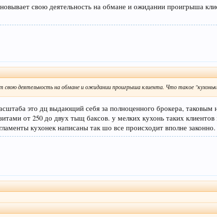
основывает свою деятельность на обмане и ожидании проигрыша кли
ет свою деятельность на обмане и ожидании проигрыша клиента. Что такое "кухоньк
асштаба это дц выдающий себя за полноценного брокера, таковым н
озитами от 250 до двух тыщ баксов. у мелких кухонь таких клиент
гламенты кухонек написаны так шо все происходит вполне законно. 