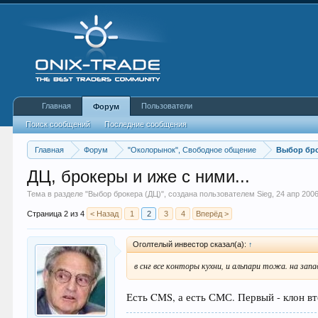
Главная
Пользователи
Форум
Поиск сообщений
Последние сообщения
Главная
Форум
"Околорынок", Свободное общение
Выбор бро
ДЦ, брокеры и иже с ними...
Тема в разделе "
Выбор брокера (ДЦ)
", создана пользователем
Sieg
,
24 апр 200
Страница 2 из 4
< Назад
1
2
3
4
Вперёд >
Оголтелый инвестор сказал(а):
↑
в снг все конторы кухни, и альпари тожа. на запа
Есть CMS, а есть СМС. Первый - клон вто