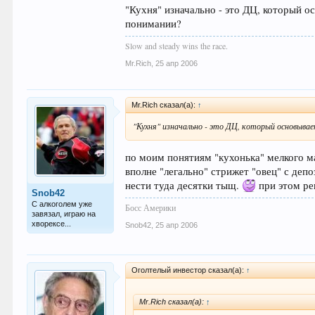
"Кухня" изначально - это ДЦ, который 
понимании?
Slow and steady wins the race.
Mr.Rich
,
25 апр 2006
Mr.Rich сказал(а):
↑
"Кухня" изначально - это ДЦ, который основыва
по моим понятиям "кухонька" мелкого м
вполне "легально" стрижет "овец" с деп
нести туда десятки тыщ.
при этом ре
Snob42
С алкоголем уже
Босс Америки
завязал, играю на
хворексе...
Snob42
,
25 апр 2006
Оголтелый инвестор сказал(а):
↑
Mr.Rich сказал(а):
↑