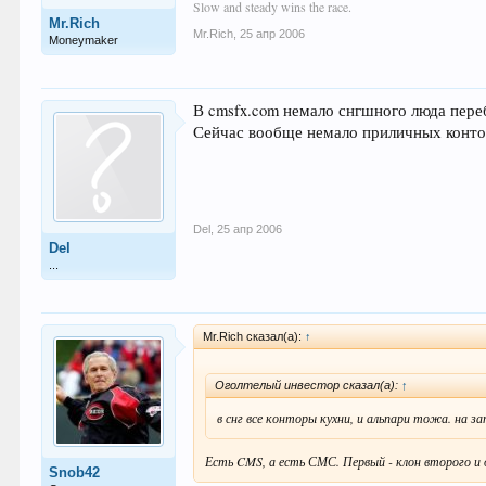
Slow and steady wins the race.
Mr.Rich
Mr.Rich
,
25 апр 2006
Moneymaker
В cmsfx.com немало снгшного люда переб
Сейчас вообще немало приличных контор
Del
,
25 апр 2006
Del
...
Mr.Rich сказал(а):
↑
Оголтелый инвестор сказал(а):
↑
в снг все конторы кухни, и альпари тожа. на за
Есть CMS, а есть СМС. Первый - клон второго и о
Snob42