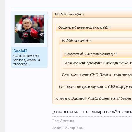
Mr.Rich сказал(а):
↑
Оголтелый инвестор сказал(а):
↑
Mr.Rich сказал(а):
↑
Snob42
Оголтелый инвестор сказал(а):
↑
С алкоголем уже
завязал, играю на
в снг все конторы кухни, и альпари тожа. н
хворексе...
Есть CMS, а есть СМС. Первый - клон второго
смс - кухня. но кухня хорошая. а CMS ваще русс
А чем плох Альпари? У тебя факты есть? Уверен, 
разве я сказал, что альпари плох? ты ч
Босс Америки
Snob42
,
25 апр 2006