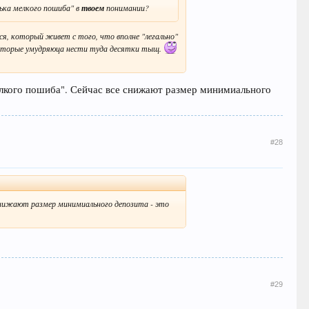
ька мелкого пошиба" в
твоем
понимании?
я, который живет с того, что вполне "легально"
 которые умудряюца нести туда десятки тыщ.
мелкого пошиба". Сейчас все снижают размер минимиального
#28
е снижают размер минимиального депозита - это
#29