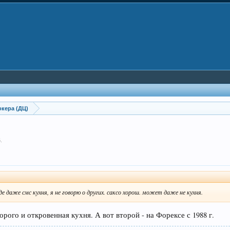
кера (ДЦ)
6
.
де даже смс кухня, я не говорю о других. саксо хорош. может даже не кухня.
рого и откровенная кухня. А вот второй - на Форексе с 1988 г.