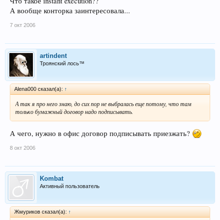
Что такое instant execution??
А вообще конторка заинтересовала...
7 окт 2006
artindent
Троянский лось™
Alena000 сказал(а):
↑
А так я про него знаю, до сих пор не выбралась еще потому, что там
только бумажный договор надо подписывать.
А чего, нужно в офис договор подписывать приезжать?
8 окт 2006
Kombat
Активный пользователь
Жмуриков сказал(а):
↑