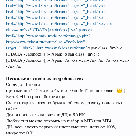
href="http://www.fxbest.ru/forum/" target="_blank"><a
href="http://www.fxbest.ru/forum/" target="_blank"><a
href="http://www.fxbest.ru/forum/" target="_blank"><a
href="http://www.fxbest.ru/forum/" target="_blank"><span
class='inv'><![CDATA[<noindex>]]></span><a
href="http://www.onix-trade.net/forum/go.php?
http://www.fxbest.ru/forum/" rel="nofollow"
target="_blank">http://www.fxbest.ru/forum/
<span class='inv'><!
[CDATA[</noindex>]]></span><span class='inv'><!
[CDATA[</noindex>]]></span></a></a></a></a></a></a></a></a>
</a></a>
Несколько основных подробностей:
Спред от 1 пипса
(динамичный !!! можно бы и от 0 но МТ4 не позволяет
)
Есть CFD на российские акции
Счета открываются по бумажной схеме, заявку подавать на
сайте.
Два основных типа счетов: ДЦ и БАНК
Любой тип можно открыть на выбор в МТ3 или МТ4
ДЦ: весь спектр торговых инструментов, депо от 100$,
микролот 0.01