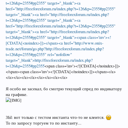
t=126&p=2355#pp2355" target="_blank"><a
href="http://freeforexforum.ru/index.php?t=126&p=2355#pp2355"
target="_blank"><a href="http://freeforexforum.ru/index.php?
t=126&p=2355#pp2355" target="_blank"><a
href="http://freeforexforum.ru/index.php?t=126&p=2355#pp2355"
target="_blank"><a href="http://freeforexforum.ru/index.php?
t=126&p=2355#pp2355" target="_blank"><span class='inv'><!
[CDATA[<noindex>]]></span><a href="http://www.onix-
trade.net/forum/go.php?http://freeforexforum.ru/index.php?
t=126&p=2355#pp2355" rel="nofollow"
target="_blank">http://freeforexforum.ru/index.php?
t=126&p=2355#pp2355
<span class='inv'><![CDATA[</noindex>]]>
</span><span class='inv'><![CDATA[</noindex>]]></span></a>
</a></a></a></a></a></a></a></a>
Я особо не засекал, бо смотрю текущий спред по индикатору
на графике.
ЗЫ: вот только с тестом инстанта что-то не клеится.
То по запросу торгуем то по инстанту...