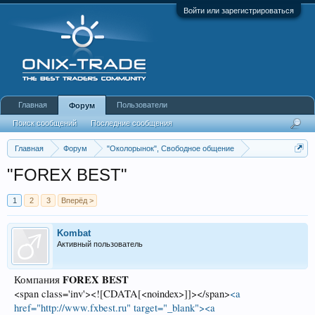
Войти или зарегистрироваться
Главная
Пользователи
Форум
Поиск сообщений
Последние сообщения
Главная
Форум
"Околорынок", Свободное общение
Выбор брокера (ДЦ)
"FOREX BEST"
1
2
3
Вперёд >
Kombat
Активный пользователь
FOREX BEST
Компания
<span class='inv'><![CDATA[<noindex>]]></span>
<a
href="http://www.fxbest.ru" target="_blank"><a