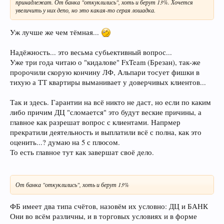
принадлежат. От банка "откуклились", хоть и берут 13%. Хочется
увеличить у них депо, но это какая-то серая лошадка.
Уж лучше же чем тёмная...
Надёжность... это весьма субьективный вопрос...
Уже три года читаю о "кидалове" FxTeam (Брезан), так-же
пророчили скорую кончину ЛФ, Альпари тосует фишки в
тихую а ТТ квартиры выманивает у доверчивых клиентов...
Так и здесь. Гарантии на всё никто не даст, но если по каким
либо причим ДЦ "сломается" это будут веские причины, а
главное как разрешат вопрос с клиентами. Напрмер
прекратили деятельность и выплатили всё с полна, как это
оценить...? думаю на 5 с плюсом.
То есть главное тут как завершат своё дело.
От банка "откуклились", хоть и берут 13%
ФБ имеет два типа счётов, назовём их условно: ДЦ и БАНК
Они во всём различны, и в торговых условиях и в форме