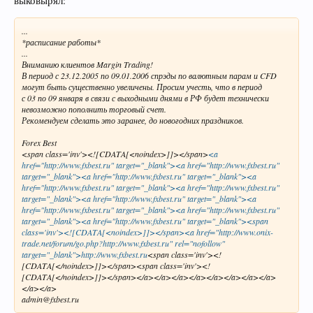
выковырял:
...
*расписание работы*
...
Вниманию клиентов Margin Trading!
В период с 23.12.2005 по 09.01.2006 спрэды по валютным парам и CFD
могут быть существенно увеличены. Просим учесть, что в период
с 03 по 09 января в связи с выходными днями в РФ будет технически
невозможно пополнить торговый счет.
Рекомендуем сделать это заранее, до новогодних праздников.
Forex Best
<span class='inv'><![CDATA[<noindex>]]></span>
<a
href="http://www.fxbest.ru" target="_blank"><a href="http://www.fxbest.ru"
target="_blank"><a href="http://www.fxbest.ru" target="_blank"><a
href="http://www.fxbest.ru" target="_blank"><a href="http://www.fxbest.ru"
target="_blank"><a href="http://www.fxbest.ru" target="_blank"><a
href="http://www.fxbest.ru" target="_blank"><a href="http://www.fxbest.ru"
target="_blank"><a href="http://www.fxbest.ru" target="_blank"><span
class='inv'><![CDATA[<noindex>]]></span><a href="http://www.onix-
trade.net/forum/go.php?http://www.fxbest.ru" rel="nofollow"
target="_blank">http://www.fxbest.ru
<span class='inv'><!
[CDATA[</noindex>]]></span><span class='inv'><!
[CDATA[</noindex>]]></span></a></a></a></a></a></a></a></a>
</a></a>
admin@fxbest.ru