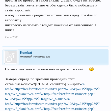
предлагаю провести такой анализ, думаю будет интересно.
берем стэйт, желательно чтобы сделок было побольше и
стэйт взрослый.
и подсчитываем среднестатистический спрэд. хотябы по
евробаксу.
интересно насколько отойдет значение от заявленного 1
пипса.
2 ноя 2006
Kombat
Активный пользователь
Не знаю как можно использовать для этого стейт...
Замеры спреда по времени проводили тут:
<span class='inv'><![CDATA[<noindex>]]></span>
<a
href="http://freeforexforum.ru/index.php?t=126&p=2355#pp2355"
target="_blank"><a href="http://freeforexforum.ru/index.php?
t=126&p=2355#pp2355" target="_blank"><a
href="http://freeforexforum.ru/index.php?t=126&p=2355#pp2355"
target="_blank"><a href="http://freeforexforum.ru/index.php?