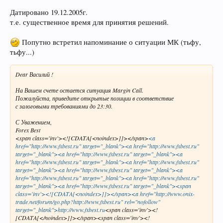
Датировано 19.12.2005г.
т.е. существенное время для принятия решений.
Попутно встретил напоминание о ситуации МК (тьфу,
тьфу...)
Dear Василий !
На Вашем счете остается ситуация Margin Call.
Пожалуйста, приведите открытые позиции в соответствие
с залоговыми требованиями до 23:30.
С Уважением,
Forex Best
<span class='inv'><![CDATA[<noindex>]]></span>
<a
href="http://www.fxbest.ru" target="_blank"><a href="http://www.fxbest.ru"
target="_blank"><a href="http://www.fxbest.ru" target="_blank"><a
href="http://www.fxbest.ru" target="_blank"><a href="http://www.fxbest.ru"
target="_blank"><a href="http://www.fxbest.ru" target="_blank"><a
href="http://www.fxbest.ru" target="_blank"><a href="http://www.fxbest.ru"
target="_blank"><a href="http://www.fxbest.ru" target="_blank"><span
class='inv'><![CDATA[<noindex>]]></span><a href="http://www.onix-
trade.net/forum/go.php?http://www.fxbest.ru" rel="nofollow"
target="_blank">http://www.fxbest.ru
<span class='inv'><!
[CDATA[</noindex>]]></span><span class='inv'><!