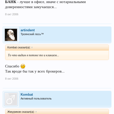
БАНК
- лучше в офисе, иначе с нотариальными
доверенностями замучаешся...
8 окт 2006
artindent
Троянский лось™
Kombat сказал(а):
↑
То что видим в потоке то и кликаем...
Спасибо
Так вроде бы так у всех брокеров...
8 окт 2006
Kombat
Активный пользователь
Жмуриков сказал(а):
↑