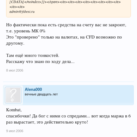
[CDATA[</noindex>]]></span></a></a></a></a></a></a></a></a>
</a></a>
admin@fxbest.ru
Но фактически пока есть средства на счету вас не закроют,
т.е. уровень МК 0%
Это "проверено" только на валютах, на CFD возможно по
другому.
Там ещё много тонкостей.
Расскажу что знаю по ходу дела...
8 июл 2006
Alena000
вечные двадцать лет
Kombat,
спасибочки! Да бог с ними со спредами... вот когда маржа в 6
раз вырастает, это действительно круто!
9 июл 2006