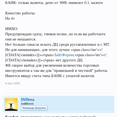
БАНК: только валюты, депо от 300$, минилот 0.1, налоги
Качество работы:
На 4+
ИМХО:
Предупреждаю сразу, глюков полно, но если вы работаете
они не мешаются.
Нет больше смысла искать ДЦ среди русскоязычных и с МТ.
Не для начинающих, для этого лучше <span class='inv'><!
[CDATA[<noindex>]]></span>
ЛайтФорекс
<span class='inv'><!
[CDATA[</noindex>]]></span> нет другого ДЦ
ФБ скорее выбор для увеличения количества торговых
инструментов а так-же для "правильной и честной" работы.
Имеется ввиду счета типа БАНК с уплатой налогов.
8 июл 2006
DVDima
indifférent
Команда форума
Kombat
, приветствую, как долго ты с ними работал?