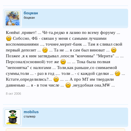
боцман
боцман
Kombat ,привет! ... Чё-та,редко я лазию по всему форуму ...
Собссно, ФБ - связан у меня с самыми лучшими
воспоминаниями ..., точнее,мерит-банк ... Там я сливал свой
первый депозит ...
... Та не ... я сам был виноват ...
Позжее ,я к ним заглядывал ,опосля "кончины" "Мерита" ... ...
Персонал(основной) тот же
... ... Тока была полная
"непонятка" с налогами ... Толи,как раньше,со снимаемой
суммы,толи ... - раз в год ,... толи .. - с каждой сделки ...
...
Кстате,определились?...
... ... А про МТ им твердили
давненько ... я - в том числе ...
,неудобная она,MW ...
8 окт 2006
mobilus
сталкер