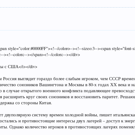
pan style="color:#0000FF"><!--/coloro--><!--sizeo:3--><span style="font
--><!--colorc--></span><!--/colorc--></div>
йны с США</i></div>
м Россия выглядит гораздо более слабым игроком, чем СССР време
количество союзников Вашингтона и Москвы в 80-х годах XX века и 
о в случае открытого военного конфликта подавляющее превосходст
мя расширить круг своих союзников и восстановить паритет. Решаю
держка со стороны Китая.
т двуполярную систему времен холодной войны, пишет итальянска
остались и противостоящие интересы двух лагерей – доступ к энер
ты. Однако количество игроков в противостоящих лагерях поменяло