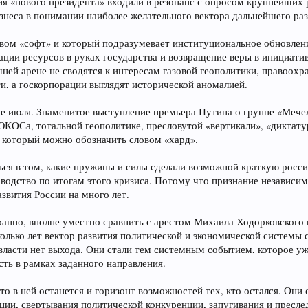
 «нового президента» входили в резонанс с опросом крупнейших
неса в понимании наиболее желательного вектора дальнейшего раз
овом «софт» и который подразумевает институциональное обновлен
ации ресурсов в руках государства и возвращение веры в инициатив
шней арене не сводятся к интересам газовой геополитики, правоох
и, а госкорпорации выглядят исторической аномалией.
не июля. Знаменитое выступление премьера Путина о группе «Мече
ЮКОСа, тотальной геополитике, пресловутой «вертикали», «диктатур
, который можно обозначить словом «хард».
ся в том, какие пружины и силы сделали возможной краткую россий
оводство по итогам этого кризиса. Потому что признание независ
звития России на много лет.
ранно, вполне уместно сравнить с арестом Михаила Ходорковского в
лько лет вектор развития политической и экономической системы 
 власти нет выхода. Они стали тем системным событием, которое 
ть в рамках заданного направления.
 кто в ней останется и горизонт возможностей тех, кто остался. Он
ии, свертывания политической конкуренции, запугивания и преслед