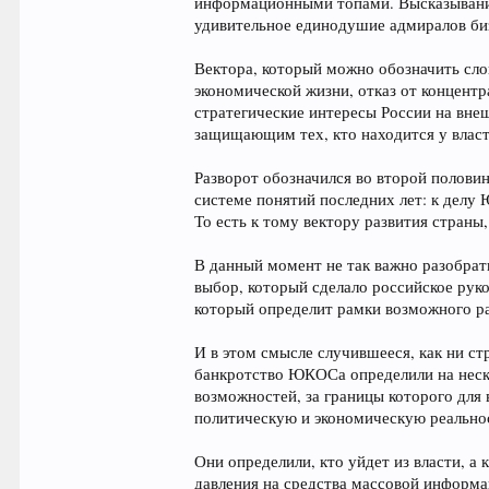
информационными топами. Высказывания
удивительное единодушие адмиралов биз
Вектора, который можно обозначить сл
экономической жизни, отказ от концентр
стратегические интересы России на вне
защищающим тех, кто находится у власт
Разворот обозначился во второй полови
системе понятий последних лет: к делу 
То есть к тому вектору развития страны
В данный момент не так важно разобрать
выбор, который сделало российское рук
который определит рамки возможного ра
И в этом смысле случившееся, как ни ст
банкротство ЮКОСа определили на неско
возможностей, за границы которого для
политическую и экономическую реальнос
Они определили, кто уйдет из власти, а
давления на средства массовой информац