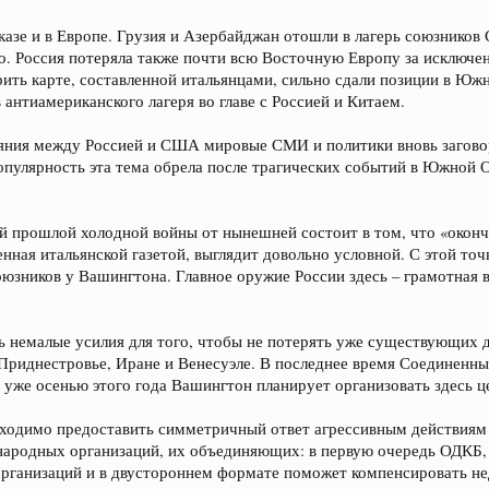
азе и в Европе. Грузия и Азербайджан отошли в лагерь союзников 
во. Россия потеряла также почти всю Восточную Европу за исключе
ить карте, составленной итальянцами, сильно сдали позиции в Ю
 антиамериканского лагеря во главе с Россией и Китаем.
ния между Россией и США мировые СМИ и политики вновь заговорил
опулярность эта тема обрела после трагических событий в Южной 
й прошлой холодной войны от нынешней состоит в том, что «оконч
нная итальянской газетой, выглядит довольно условной. С этой точ
оюзников у Вашингтона. Главное оружие России здесь – грамотная 
 немалые усилия для того, чтобы не потерять уже существующих др
 Приднестровье, Иране и Венесуэле. В последнее время Соединенн
, уже осенью этого года Вашингтон планирует организовать здесь 
бходимо предоставить симметричный ответ агрессивным действиям
дународных организаций, их объединяющих: в первую очередь ОДКБ
организаций и в двустороннем формате поможет компенсировать нед