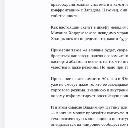
правоохранительная система и в каком 
конфронтации» с Западом. Наконец, он
собственности.
Как настоящий скелет в шкафу невидимо 
Михаила Ходорковского невидимо управл
Ходорковского определил то, каким буде
Примерно такое же влияние будет, скор
бросаться направо и налево словом «ге
паспорта абхазов и осетин, на то, что 
уместны и даже резонны. Но надо при эт
Признание независимости Абхазии и Южн
уже не смогут даже те, кто ее закладыв
торгового режима, внешнюю и внутренню
новому отформатирует российскую поли
И в этом смысле Владимиру Путину или 
— в них не может произойти какого-то 
технологическую кооперацию и институц
оглядываться на «мировое сообщество» 