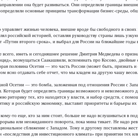
направлении она будет развиваться. Они определили границы внешн
и определили основные принципы трансформации бизнес-среды, об
управляет жизнью человека, внешне вроде бы свободного в своих п
ял российской историей, оставляя руководству страны лишь узку
т «Путин второго срока», и выбрал для России на ближайшие годы 
ее всего, иметь и сегодняшнее решение Дмитрия Медведева о приз
ноцид», возмущаться Саакашвили, вспоминать про Косово, двойные 
вторая половина Осетии — это часть России (может быть, признать и
ом ясно отдавать себе отчет, что мы кладем на другую чашу весов
ой Осетии — это бомба, заложенная под отношения России с Запа
ал. Которая будет определять границы возможного и невозможного 
ю риторику тех, кто находится у власти, и набор средств, с помо
тику и российскую экономику, выставит приоритеты и барьеры их 
кому-то еще, кто за ним стоит, больше не надо вслушиваться в п
прорыва или неожиданного поворота, пока мина тикает. Не надо ре
иональное сближение с Западом. Тому и другому поставлены жест
и «последствия для инвестиционного климата» при принятии тех ил