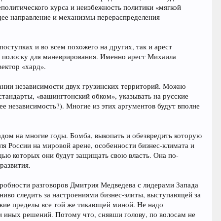
еполитического курса и неизбежность политики «мягкой
щее направление и механизмы перераспределения
оступках и во всем похожего на других, так и арест
ю полоску для маневрирования. Именно арест Михаила
вектор «хард».
нании независимости двух грузинских территорий. Можно
стандарты, «вашингтонский обком», указывать на русские
 ее независимость?). Многие из этих аргументов будут вполне
.
дом на многие годы. Бомба, выкопать и обезвредить которую
для России на мировой арене, особенности бизнес-климата и
щью которых они будут защищать свою власть. Она по-
развития.
одробности разговоров Дмитрия Медведева с лидерами Запада
вниво следить за настроениями бизнес-элиты, выступающей за
кие пределы все той же тикающей миной. Не надо
и иных решений. Потому что, снявши голову, по волосам не