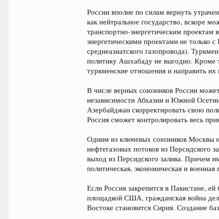
России вполне по силам вернуть утрачен
как нейтральное государство, вскоре м
транспортно-энергетическим проектам в
энергетическими проектами не только с 
среднеазиатского газопровода). Туркме
политику Ашхабаду не выгодно. Кроме 
туркменские отношения и направить их 
В числе верных союзников России може
независимости Абхазии и Южной Осетии 
Азербайджан скорректировать свою поли
Россия сможет контролировать весь при
Одним из ключевых союзников Москвы и 
нефтегазовых потоков из Персидского з
выход из Персидского залива. Причем и
политическая, экономическая и военная
Если Россия закрепится в Пакистане, ей
площадкой США, гражданская война дела
Востоке становится Сирия. Создание б