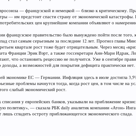
вро­союза — французской и немецкой — близко к критическому. Пр
тры — им предстоит спасти страну от экономической катастрофы. 
 потребительских цен крупнейшие компании объявляют о намерени
 французское правительство было вынуждено пойти после того, как
пад стал самым серьезным за последние 12 лет. Прогноз главы Ми
 третьем квартале рост тоже будет отрицательным. Через месяц «к
та Франции Эрик Вэрт, а также госсекретари Анн-Мари Идрак, Ло
тают, что остановить рецессию не получится. Уже в сентябре прав
о доходы, а возможностей для покрытия дефицита практически нет.
ей экономике ЕС — Германии. Инфляция здесь в июле достигла 3,5%
ьезные проблемы начнутся тогда, когда рост цен, в том числе на 
 того слабый экономический рост.
к списания у европейских банков, указывали на приближение кризис
акую политику», — сказала РБК daily аналитик компании «Атон» Ин
т лишь сгладить остроту приближающегося экономического спада.