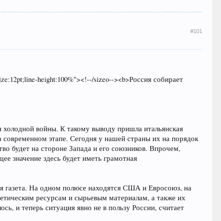
#101
-size:12pt;line-height:100%"><!--/sizeo--><b>Россия собирает
н холодной войны. К такому выводу пришла итальянская
на современном этапе. Сегодня у нашей страны их на порядок
во будет на стороне Запада и его союзников. Впрочем,
щее значение здесь будет иметь грамотная
я газета. На одном полюсе находятся США и Евросоюз, на
гетическим ресурсам и сырьевым материалам, а также их
сь, и теперь ситуация явно не в пользу России, считает