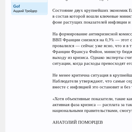
Gof
Состояние двух крупнейших экономик Е
Аццкий Трейдер
в состав которой вошли ключевые минис
фоне растущих показателей инфляции и
На формирование антикризисной комиссии
ВВП Франции снизился на 0,3% — этот с
провалился — сейчас уже ясно, что и в
Франции Франсуа Фийон, министр бюдже
выходу из кризиса. Однако эксперты счи
ситуации, когда расходы превосходят ег
Не менее критична ситуация в крупнейш
Наблюдатели утверждают, что самые сер
вместе с инфляцией это остановит и без
«Хотя объективные показатели, такие ка
активная фаза кризиса — расплата за т
национальными правительствами, смогу
АНАТОЛИЙ ПОМОРЦЕВ