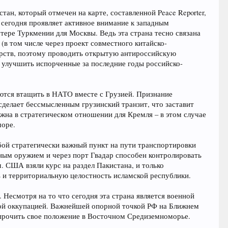
ан, который отмечен на карте, составленной Peace Reporter,
 сегодня проявляет активное внимание к западным
тере Туркмении для Москвы. Ведь эта страна тесно связана
(в том числе через проект совместного китайско-
арств, поэтому проводить открытую антироссийскую
улучшить испорченные за последние годы российско-
ются втащить в НАТО вместе с Грузией. Признание
делает бессмысленным грузинский транзит, что заставит
на в стратегическом отношении для Кремля – в этом случае
море.
бой стратегически важный пункт на пути транспортировки
ным оружием и через порт Гвадар способен контролировать
. США взяли курс на раздел Пакистана, и только
 и территориальную целостность исламской республики.
 Несмотря на то что сегодня эта страна является военной
ской оккупацией. Важнейшей опорной точкой РФ на Ближнем
упрочить свое положение в Восточном Средиземноморье.