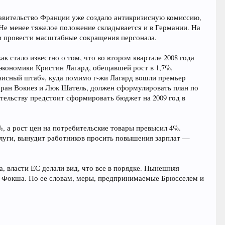
авительство Франции уже создало антикризисную комиссию,
Не менее тяжелое положение складывается и в Германии. На
и провести масштабные сокращения персонала.
 стало известно о том, что во втором квартале 2008 года
нэкономики Кристин Лагард, обещавшей рост в 1,7%,
ризисный штаб», куда помимо г-жи Лагард вошли премьер
ран Вокиез и Люк Шатель, должен сформулировать план по
ительству предстоит сформировать бюджет на 2009 год в
, а рост цен на потребительские товары превысил 4%.
услуги, вынудит работников просить повышения зарплат —
а, власти ЕС делали вид, что все в порядке. Нынешняя
га Фокша. По ее словам, меры, предпринимаемые Брюсселем и