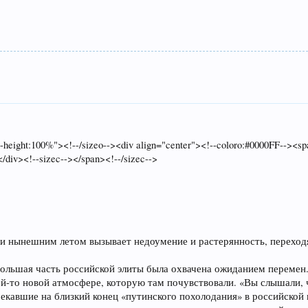
ine-height:100%"><!--/sizeo--><div align="center"><!--coloro:#0000FF-->
/div><!--sizec--></span><!--/sizec-->
ии нынешним летом вызывает недоумение и растерянность, переход
 большая часть российской элиты была охвачена ожиданием перемен
ой-то новой атмосфере, которую там почувствовали. «Вы слышали, 
мекавшие на близкий конец «путинского похолодания» в российской