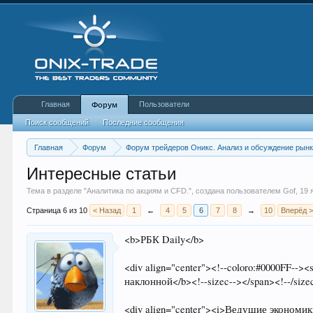
Главная
Пользователи
Форум
Поиск сообщений
Последние сообщения
Главная
Форум
Форум трейдеров Оникс. Анализ и обсуждение рын
Интересные статьи
Тема в разделе "
Аналитика по акциям и CFD.
", создана пользователем
Gof
,
19 
Страница 6 из 10
< Назад
1
←
4
5
6
7
8
→
10
Вперёд 
<b>РБК Daily</b>
<div align="center"><!--coloro:#0000FF--><s
наклонной</b><!--sizec--></span><!--/sizec
<div align="center"><i>Ведущие экономи