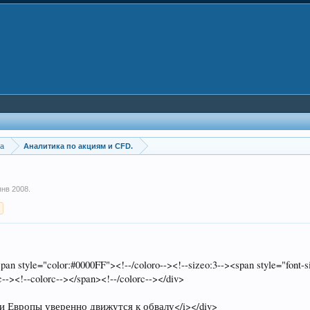
ка
Аналитика по акциям и CFD.
янв 2008
.
>
pan style="color:#0000FF"><!--/coloro--><!--sizeo:3--><span style="font-
--><!--colorc--></span><!--/colorc--></div>
ки Европы уверенно движутся к обвалу</i></div>