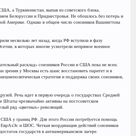
США, а Туркменистан, выпав из советского блока,
нием Белоруссии и Приднестровья. Не обошлось без потерь и
жной Америке. Однако в общем число союзников Вашингтона
и несколько лет назад, когда РФ вступила в фазу
Осетии, в которых многие усмотрели непрямое военное
ательный расклад» союзников России и США пока не ясен.
ки зрения у Москвы есть шанс восстановить паритет и в
внешнеполитическая стратегия и поддержка своих союзников,
узей. Речь идет в первую очередь о государствах Средней
ые Штаты чрезвычайно активны на постсоветском
целый ряд «цветных» революций.
 США у границ РФ. Для этого России потребуется помощь
, ЕврАзЭс и ШОС. Четкая координация действий союзников
остаток государств в антиамериканском лагере.