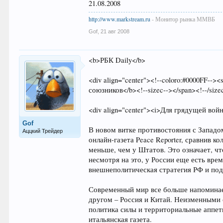
21.08.2008
http://www.markstream.ru
- Монитор рынка ММВБ
Gof
,
21 авг 2008
<b>РБК Daily</b>
<div align="center"><!--coloro:#0000FF--><s
союзников</b><!--sizec--></span><!--/sizec
<div align="center"><i>Для грядущей во
Gof
В новом витке противостояния с Западо
Аццкий Трейдер
онлайн-газета Peace Reporter, сравнив 
меньше, чем у Штатов. Это означает, чт
несмотря на это, у России еще есть вре
внешнеполитическая стратегия РФ и под
Современный мир все больше напоминае
другом – Россия и Китай. Неизменными 
политика силы и территориальные аппети
итальянская газета.