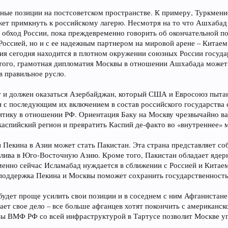
ные позиции на постсоветском пространстве. К примеру, Туркменист
ожет примкнуть к российскому лагерю. Несмотря на то что Ашхабад
 обход России, пока преждевременно говорить об окончательной по
Россией, но и с ее надежным партнером на мировой арене – Китаем 
ния сегодня находится в плотном окружении союзных России госуд
того, грамотная дипломатия Москвы в отношении Ашхабада может 
в правильное русло.
т и должен оказаться Азербайджан, который США и Евросоюз пыта
с последующим их включением в состав российского государства с
тику в отношении РФ. Ориентация Баку на Москву чрезвычайно важ
каспийский регион и превратить Каспий де-факто во «внутреннее» 
Пекина в Азии может стать Пакистан. Эта страна представляет со
алива в Юго-Восточную Азию. Кроме того, Пакистан обладает ядер
менно сейчас Исламабад нуждается в сближении с Россией и Китаем
 поддержка Пекина и Москвы поможет сохранить государственность
 будет проще усилить свои позиции и в соседнем с ним Афганистане.
ет свое дело – все больше афганцев хотят покончить с американ
азы ВМФ РФ со всей инфраструктурой в Тартусе позволит Москве 