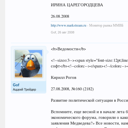
ИРИНА ЦАРЕГОРОДЦЕВА
26.08.2008
http://www.markstream.ru
- Монитор рынка ММВБ
Gof
,
26 авг 2008
<b>Ведомости</b>
<!--sizeo:3--><span style="font-size:12pt;l
софт</b><!--colorc--></span><!--/colorc--><
Кирилл Рогов
Gof
27.08.2008, №160 (2182)
Аццкий Трейдер
Развитие политической ситуации в Росс
Вспомните, еще весной и в начале лета
экономического форума, говорили о как
заявления Медведева?» Все новости, на