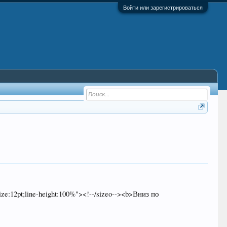
Войти или зарегистрироваться
size:12pt;line-height:100%"><!--/sizeo--><b>Вниз по