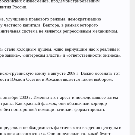
 российских бизнесменов, продемонстрировавшим
вития России.
ие, улучшение правового режима, демократизацию
у частного капитала. Вектора, в рамках которого
ранительная система не является репрессивным механизмом,
л» стало холодным душем, живо вернувшим нас к реалиям и
е закона», «интересам власти» и «ответственности бизнеса».
ско-грузинскую войну в августе 2008 г. Важно осознать тот
имости Южной Осетии и Абхазии является таким выбором,
 октябре 2003 г. Именно этот арест и последовавшее затем
страны. Как красный флажок, они обозначили коридор
уже без посторонней помощи начинает форматировать
и определили необходимость фактического введения цензуры и
ования «несогласных». Они определили то, какой будет