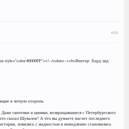
#102
<span style="color:#0000FF"><!--/coloro--><b>Вектор: Хард энд
ящие в легкую оторопь.
. Даже скептики и циники, возвращавшиеся с Петербургского
что сказал Шувалов? А что вы думаете насчет последнего
 истории, ловились с жадностью и немедленно становились