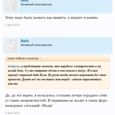
netfx
Активный пользователь
Тему надо было назвать как выжить, а играют в казино.
5 фев 2013
Balik
Активный пользователь
mister-hellouin сказал(а):
↑
kampaxa
, а представьте момент, что вырубило электричество и на
целый день. А у вас открыта сделка и она пошла в минус. И к вам
пришёл свирепый дядя Коля. Ну разве тогда можно торговать без стоп
приказов. Думаю всё же от таких вот вещей - стоит страховаться
как-то.
Да, да это верно, я пользуюсь стопами лучше оградить себя
от таких неприятностей. И нервишки не шалят в таких форс-
мажорных ситуаций. /Федя/
9 фев 2013