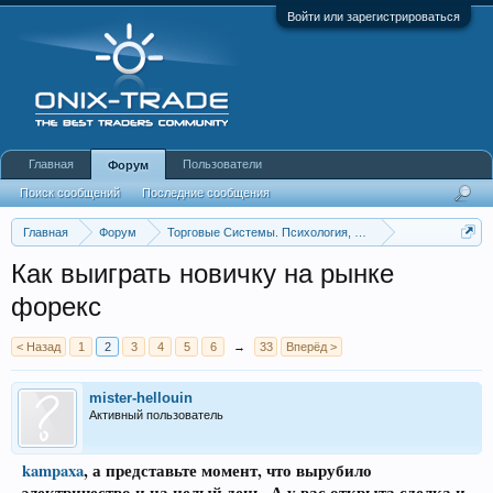
Войти или зарегистрироваться
Главная
Пользователи
Форум
Поиск сообщений
Последние сообщения
Главная
Форум
Торговые Системы. Психология, Инструменты анализа
Теория устройства рынка, философские размышления,
Как выиграть новичку на рынке
форекс
< Назад
1
2
3
4
5
6
→
33
Вперёд >
mister-hellouin
Активный пользователь
kampaxa
, а представьте момент, что вырубило
электричество и на целый день. А у вас открыта сделка и