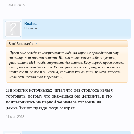
10 мар 2013
Realist
Новичок
Solo13 сказал(а):
↑
Просто не попадали наверно такие люди на хорошие просадки потому
что торгуют малыми лотами. Но это тоже своего рода искусство,
рассчитать ММ чтобы торговать без стопов. Кучу народа просто знаю,
которые влетели без стопа. Рынок ушёл не в их сторону, и они теперь в
замке сидят по два три месяца, не знают как вылезти из него. Радости
мало если честно так торговать.,
Я в многих источныках читал что без стоплоса нельзя
торговать, потому что окажешься без депозита, и это
подтвердилось на первой же неделе торговли на
демке.Значит правду люди говорят.
11 мар 2013