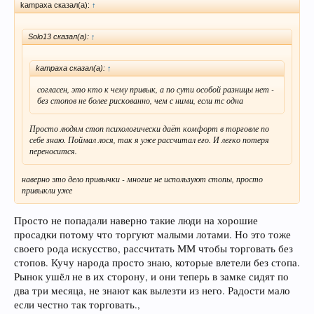
kampaxa сказал(а):
↑
Solo13 сказал(а):
↑
kampaxa сказал(а):
↑
согласен, это кто к чему привык, а по сути особой разницы нет -
без стопов не более рискованно, чем с ними, если тс одна
Просто людям стоп психологически даёт комфорт в торговле по
себе знаю. Поймал лося, так я уже рассчитал его. И легко потеря
переносится.
наверно это дело привычки - многие не используют стопы, просто
привыкли уже
Просто не попадали наверно такие люди на хорошие
просадки потому что торгуют малыми лотами. Но это тоже
своего рода искусство, рассчитать ММ чтобы торговать без
стопов. Кучу народа просто знаю, которые влетели без стопа.
Рынок ушёл не в их сторону, и они теперь в замке сидят по
два три месяца, не знают как вылезти из него. Радости мало
если честно так торговать.,