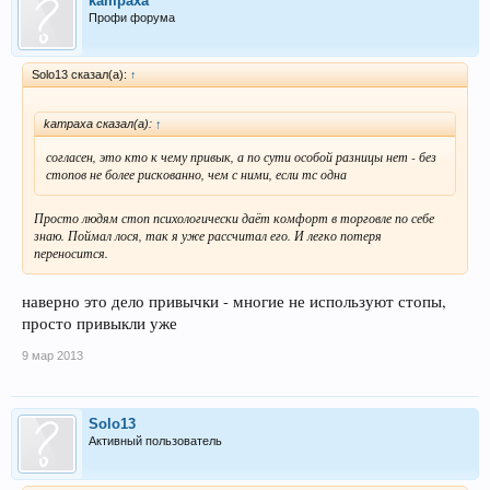
kampaxa
Профи форума
Solo13 сказал(а):
↑
kampaxa сказал(а):
↑
согласен, это кто к чему привык, а по сути особой разницы нет - без
стопов не более рискованно, чем с ними, если тс одна
Просто людям стоп психологически даёт комфорт в торговле по себе
знаю. Поймал лося, так я уже рассчитал его. И легко потеря
переносится.
наверно это дело привычки - многие не используют стопы,
просто привыкли уже
9 мар 2013
Solo13
Активный пользователь