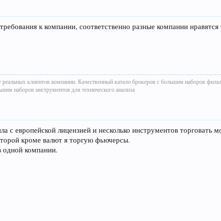
е требования к компании, соответственно разные компании нравятс
т реальных клиентов компании. Качественный катало брокеров с большим наборов филь
ьшим наборов инструментов для технического анализа
ыла с европейской лицензией и несколько инструментов торговать 
которой кроме валют я торгую фьючерсы.
в одной компании.