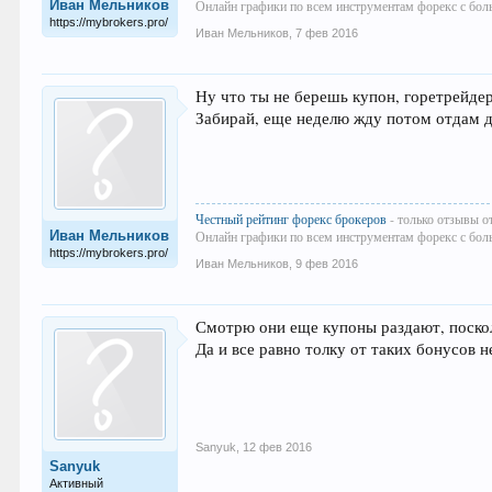
Иван Мельников
Онлайн графики по всем инструментам форекс с бол
https://mybrokers.pro/
Иван Мельников
,
7 фев 2016
Ну что ты не берешь купон, горетрейдер
Забирай, еще неделю жду потом отдам д
Честный рейтинг форекс брокеров
- только отзывы о
Иван Мельников
Онлайн графики по всем инструментам форекс с бол
https://mybrokers.pro/
Иван Мельников
,
9 фев 2016
Смотрю они еще купоны раздают, посколь
Да и все равно толку от таких бонусов н
Sanyuk
,
12 фев 2016
Sanyuk
Активный