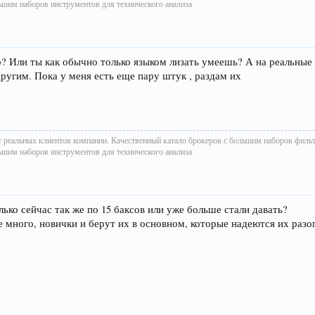
ьшим наборов инструментов для технического анализа
? Или ты как обычно только языком лизать умеешь? А на реальные 
ругим. Пока у меня есть еще пару штук , раздам их
т реальных клиентов компании. Качественный катало брокеров с большим наборов филь
ьшим наборов инструментов для технического анализа
ко сейчас так же по 15 баксов или уже больше стали давать?
е много, новички и берут их в основном, которые надеются их разог