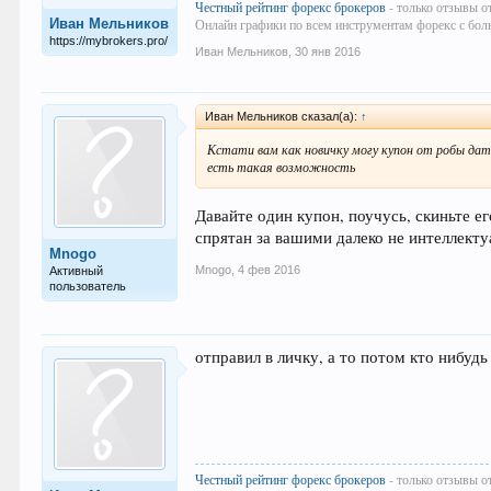
Честный рейтинг форекс брокеров
- только отзывы о
Иван Мельников
Онлайн графики по всем инструментам форекс с бол
https://mybrokers.pro/
Иван Мельников
,
30 янв 2016
Иван Мельников сказал(а):
↑
Кстати вам как новичку могу купон от робы дать
есть такая возможность
Давайте один купон, поучусь, скиньте е
спрятан за вашими далеко не интеллект
Mnogo
Mnogo
,
4 фев 2016
Активный
пользователь
отправил в личку, а то потом кто нибуд
Честный рейтинг форекс брокеров
- только отзывы о