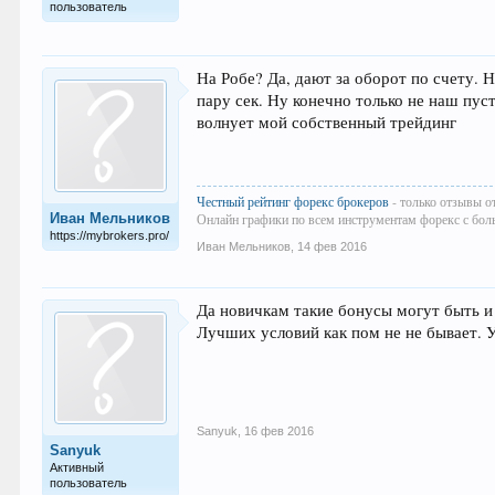
пользователь
На Робе? Да, дают за оборот по счету. 
пару сек. Ну конечно только не наш пус
волнует мой собственный трейдинг
Честный рейтинг форекс брокеров
- только отзывы о
Иван Мельников
Онлайн графики по всем инструментам форекс с бол
https://mybrokers.pro/
Иван Мельников
,
14 фев 2016
Да новичкам такие бонусы могут быть и
Лучших условий как пом не не бывает. У
Sanyuk
,
16 фев 2016
Sanyuk
Активный
пользователь