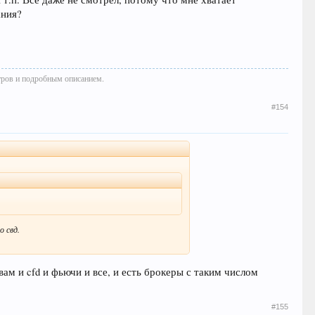
ания?
тров и подробным описанием.
#154
о свд.
вам и cfd и фьючи и все, и есть брокеры с таким числом
#155