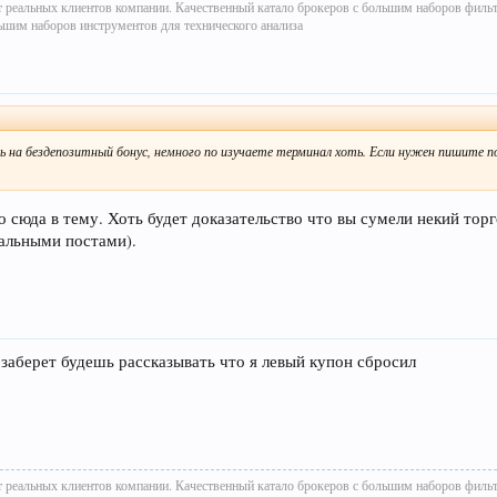
т реальных клиентов компании. Качественный катало брокеров с большим наборов филь
ьшим наборов инструментов для технического анализа
 на бездепозитный бонус, немного по изучаете терминал хоть. Если нужен пишите по
го сюда в тему. Хоть будет доказательство что вы сумели некий т
уальными постами).
ь заберет будешь рассказывать что я левый купон сбросил
т реальных клиентов компании. Качественный катало брокеров с большим наборов филь