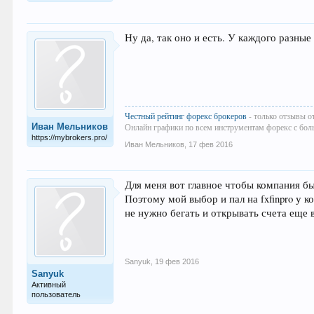
Ну да, так оно и есть. У каждого разны
Честный рейтинг форекс брокеров
- только отзывы о
Иван Мельников
Онлайн графики по всем инструментам форекс с бол
https://mybrokers.pro/
Иван Мельников
,
17 фев 2016
Для меня вот главное чтобы компания б
Поэтому мой выбор и пал на fxfinpro у 
не нужно бегать и открывать счета еще 
Sanyuk
,
19 фев 2016
Sanyuk
Активный
пользователь