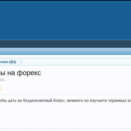
кера (ДЦ)
ты на форекс
2011
.
>
обы дать на бездепозитный бонус, немного по изучаете терминал х