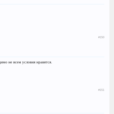
#150
имо не всем условия нравятся.
#151