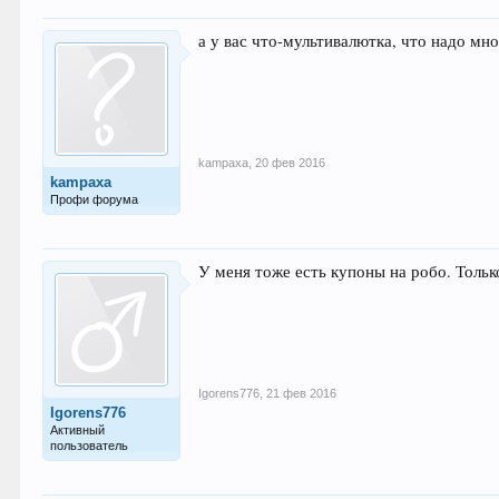
а у вас что-мультивалютка, что надо мн
kampaxa
,
20 фев 2016
kampaxa
Профи форума
У меня тоже есть купоны на робо. Толь
Igorens776
,
21 фев 2016
Igorens776
Активный
пользователь