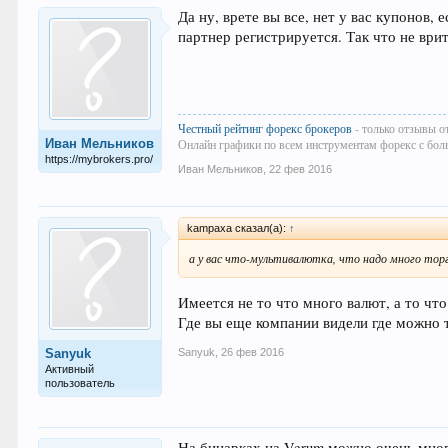
Да ну, врете вы все, нет у вас купонов,
партнер регистрируется. Так что не врит
Честный рейтинг форекс брокеров
- только отзывы о
Иван Мельников
Онлайн графики по всем инструментам форекс с бол
https://mybrokers.pro/
Иван Мельников
,
22 фев 2016
kampaxa сказал(а):
↑
а у вас что-мультивалютка, что надо много то
Имеется не то что много валют, а то чт
Где вы еще компании видели где можно 
Sanyuk
,
26 фев 2016
Sanyuk
Активный
пользователь
На бинарках на Verum можно очень много