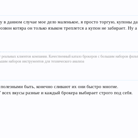
Ну в данном случае мое дело маленькое, я просто торгую, купоны д
тозвон котяра он только языком треплется а купон не забирает. Ну 
т реальных клиентов компании. Качественный катало брокеров с большим наборов филь
ьшим наборов инструментов для технического анализа
 полезными быть, конечно сливают их они быстро многие.
 всех вкусы разные и каждый брокера выбирает строго под себя.