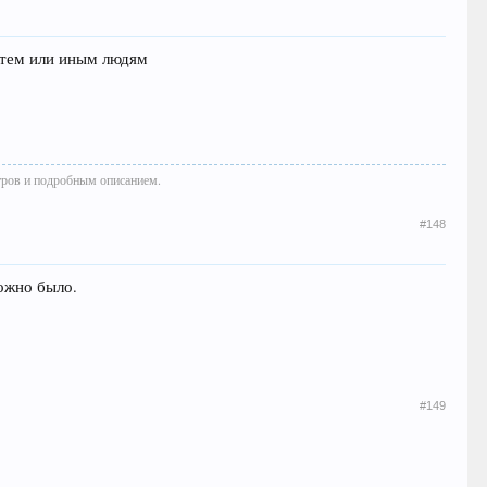
я тем или иным людям
тров и подробным описанием.
#148
можно было.
#149