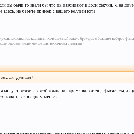
 если бы были то знали бы что их разбирают в доли секунд. Я на др
е здесь, не берите пример с вашего коллеги кота
т реальных клиентов компании. Качественный катало брокеров с большим наборов филь
ьшим наборов инструментов для технического анализа
рговых инструментов?
о я могу торговать в этой компании кроме валют еще фьючерсы, акц
торговать все в одном месте?
 инструментов торговать, там и валюты и металлы и акции и т.д. и