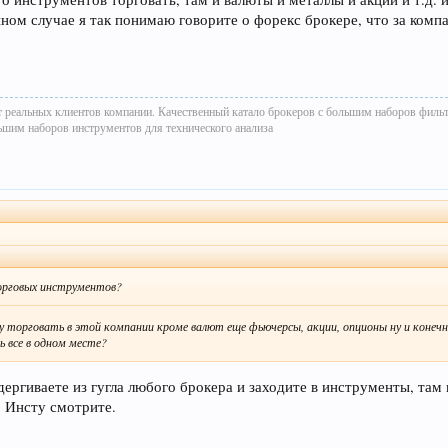
ном случае я так понимаю говорите о форекс брокере, что за комп
т реальных клиентов компании. Качественный катало брокеров с большим наборов филь
ьшим наборов инструментов для технического анализа
торговых инструментов?
 торговать в этой компании кроме валют еще фьючерсы, акции, опционы ну и конечн
ь все в одном месте?
дергиваете из гугла любого брокера и заходите в инструменты, там 
. Инсту смотрите.