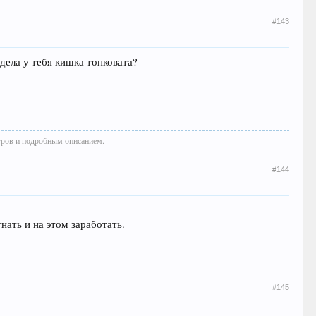
#143
дела у тебя кишка тонковата?
тров и подробным описанием.
#144
нать и на этом заработать.
#145