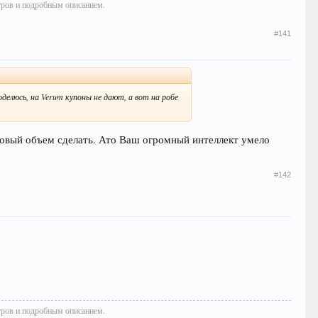
тров и подробным описанием.
#141
делюсь, на Verum купоны не дают, а вот на робе
орговый объем сделать. Ато Ваш огромный интеллект умело
#142
тров и подробным описанием.