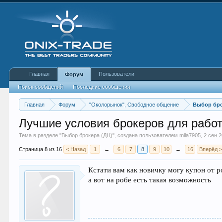
Главная
Пользователи
Форум
Поиск сообщений
Последние сообщения
Главная
Форум
"Околорынок", Свободное общение
Выбор бро
Лучшие условия брокеров для рабо
Тема в разделе "
Выбор брокера (ДЦ)
", создана пользователем
mila7905
,
2 сен 
Страница 8 из 16
< Назад
1
←
6
7
8
9
10
→
16
Вперёд 
Кстати вам как новичку могу купон от р
а вот на робе есть такая возможность