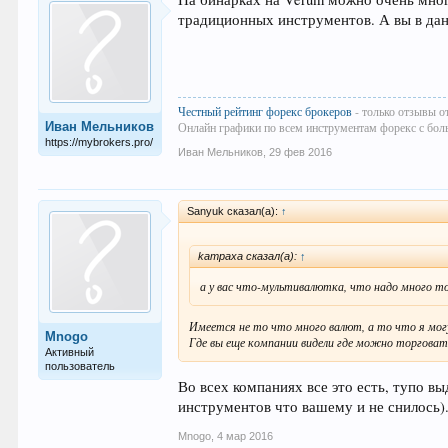
традиционных инструментов. А вы в дан
Честный рейтинг форекс брокеров
- только отзывы о
Иван Мельников
Онлайн графики по всем инструментам форекс с бол
https://mybrokers.pro/
Иван Мельников
,
29 фев 2016
Sanyuk сказал(а):
↑
kampaxa сказал(а):
↑
а у вас что-мультивалютка, что надо много 
Имеется не то что много валют, а то что я могу
Mnogo
Где вы еще компании видели где можно торговат
Активный
пользователь
Во всех компаниях все это есть, тупо вы
инструментов что вашему и не снилось)
Mnogo
,
4 мар 2016