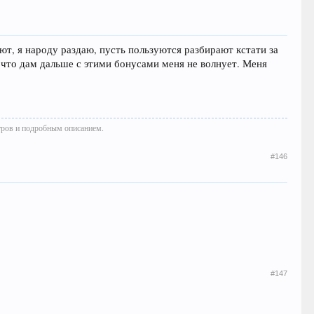
ают, я народу раздаю, пусть пользуются разбирают кстати за
а что дам дальше с этими бонусами меня не волнует. Меня
тров и подробным описанием.
#146
#147