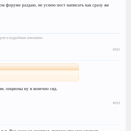
угом форуме раздаю, не успею пост написать как сразу же
тров и подробным описанием.
#152
ии, опционы ну и конечно свд.
#153
 т.п. Все даже не смотрел, потому что мне хватает