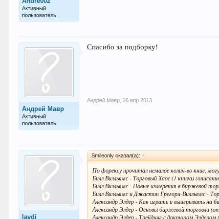
Andre002
Активный
пользователь
Спасибо за подборку!
Андрей Мавр
,
26 апр 2013
Андрей Мавр
Активный
пользователь
Smileonly сказал(а):
↑
По форексу прочитал немалое колич-во книг, мог
Билл Вилльямс - Торговый Хаос (1 книга) (описани
Билл Вилльямс - Новые измерения в биржевой торг
Билл Вилльямс и Джастин Грегори-Вилльямс - Торг
Александр Элдер - Как играть и выигрывать на б
Александр Элдер - Основы биржевой торговли (оп
lavdi
Александр Элдер - Трейдинг с доктором Элдером 