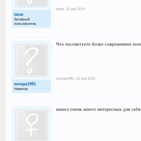
tasar
,
16 апр 2014
tasar
Активный
пользователь
Что посоветуете более современное поч
serega1981
,
16 апр 2014
serega1981
Новичок
нашел очень много интересных для себя