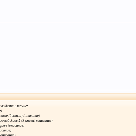
у выделить такие:
е)
овле (2 книга) (описание)
овый Хаос 2 (3 книга) (описание)
ирже (описание)
исание)
(описание)