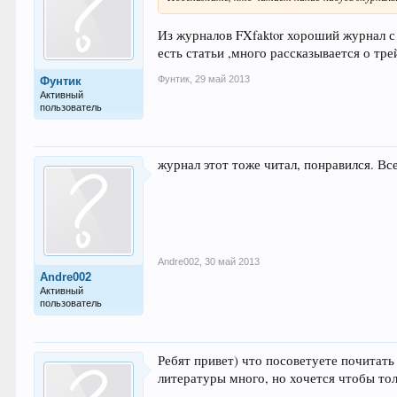
Из журналов FXfaktor хороший журнал 
есть статьи ,много рассказывается о тр
Фунтик
,
29 май 2013
Фунтик
Активный
пользователь
журнал этот тоже читал, понравился. Вс
Andre002
,
30 май 2013
Andre002
Активный
пользователь
Ребят привет) что посоветуете почитать
литературы много, но хочется чтобы тол