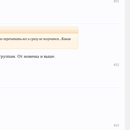
#21
то перечитать все и сразу не получится...Какая
группам. От новичка и выше.
#22
#23