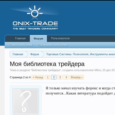
Главная
Пользователи
Форум
Поиск сообщений
Последние сообщения
Главная
Форум
Торговые Системы. Психология, Инструменты анал
Моя библиотека трейдера
Тема в разделе "
Библиотека трейдера
", создана пользователем
Mihoi
,
20 дек 20
Страница 2 из 4
< Назад
1
2
3
4
Вперёд >
Я только начал изучать форекс и когда с
получится...Какая литература подойдет 