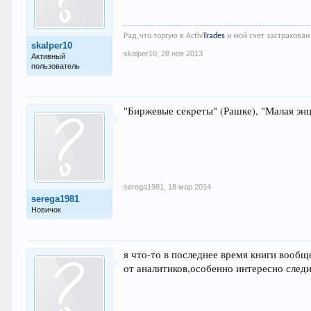
Рад,что торгую в
Activ
Trades
и мой счет застрахован
skalper10
skalper10
,
28 ноя 2013
Активный
пользователь
"Биржевые секреты" (Рашке), "Малая эн
serega1981
,
18 мар 2014
serega1981
Новичок
я что-то в последнее время книги вообщ
от аналитиков,особенно интересно след