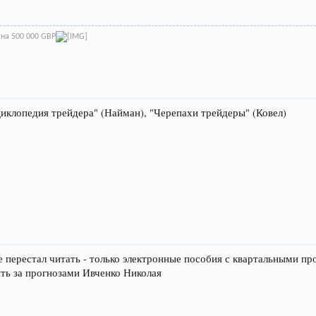
 на 500 000
GBP
циклопедия трейдера" (Найман), "Черепахи трейдеры" (Ковел)
е перестал читать - только электронные пособия с квартальными п
ить за прогнозами Ивченко Николая