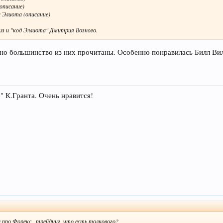
описание)
н Элиота (описание)
из и "код Эллиота" Дмитрия Возного.
, но большинство из них прочитаны. Особенно понравилась Билл Ви
" К.Гранта. Очень нравится!
про Форекс , трейдинг, что есть толкового?