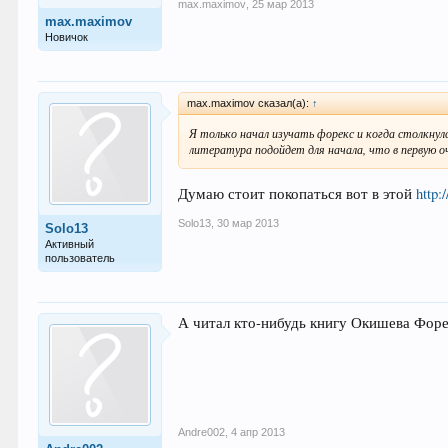
max.maximov
,
25 мар 2013
max.maximov
Новичок
max.maximov сказал(а):
↑
Я только начал изучать форекс и когда столкнулс
литература подойдет для начала, что в первую 
Думаю стоит покопаться вот в этой
http:
Solo13
,
30 мар 2013
Solo13
Активный
пользователь
А читал кто-нибудь книгу Окишева Форе
Andre002
,
4 апр 2013