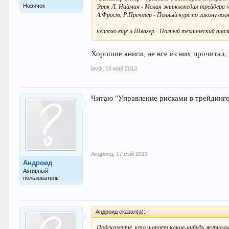
Эрик Л. Найман - Малая энциклопедия трейдера (
Новичок
А.Фрост, Р.Пречтер - Полный курс по закону вол
неплохо еще и Швагер - Полный технический анал
Хорошие книги, не все из них прочитал
lavdi
,
16 май 2013
Читаю "Управление рисками в трейдинге
Андроид
,
17 май 2013
Андроид
Активный
пользователь
Андроид сказал(а):
↑
Подскажите, кто читает какие-нибудь журналы 