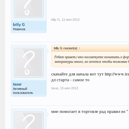
billy G
,
12 июл 2013
billy G
Новичок
billy G сказал(а):
↑
Ребят привет) что посоветуете почитать о форе
литературы много, но хочется чтобы толковая б
скачайте для начала вот тут http://www.t
дл старта - самое то
tasar
tasar
,
15 июл 2013
Активный
пользователь
мне помогает в торговле рад правил из 