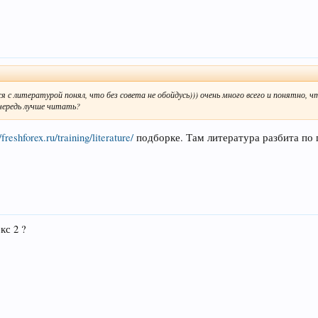
я с литературой понял, что без совета не обойдусь))) очень много всего и понятно, ч
очередь лучше читать?
//freshforex.ru/training/literature/
подборке. Там литература разбита по 
кс 2 ?