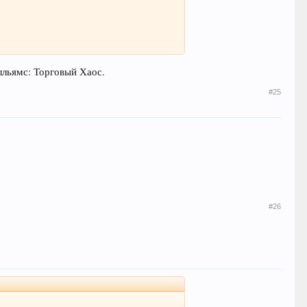
лльямс: Торговый Хаос.
#25
#26