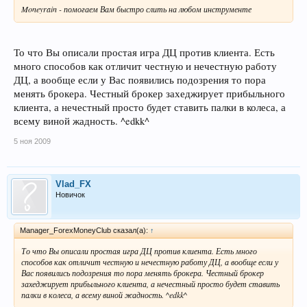
Moneyrain - помогаем Вам быстро слить на любом инструменте
То что Вы описали простая игра ДЦ против клиента. Есть
много способов как отличит честную и нечестную работу
ДЦ, а вообще если у Вас появились подозрения то пора
менять брокера. Честный брокер захеджирует прибыльного
клиента, а нечестный просто будет ставить палки в колеса, а
всему виной жадность. ^edkk^
5 ноя 2009
Vlad_FX
Новичок
Manager_ForexMoneyClub сказал(а):
↑
То что Вы описали простая игра ДЦ против клиента. Есть много
способов как отличит честную и нечестную работу ДЦ, а вообще если у
Вас появились подозрения то пора менять брокера. Честный брокер
захеджирует прибыльного клиента, а нечестный просто будет ставить
палки в колеса, а всему виной жадность. ^edkk^