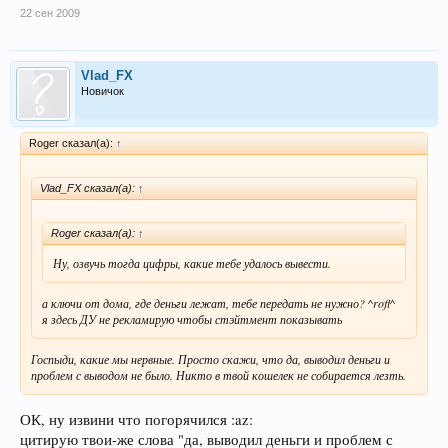
22 сен 2009
Vlad_FX
Новичок
Roger сказал(а):
↑
Vlad_FX сказал(а):
↑
Roger сказал(а):
↑
Ну, озвучь тогда цифры, какие тебе удалось вывести.
а ключи от дома, где деньги лежат, тебе передать не нужно? ^rofl^
я здесь ДУ не рекламирую чтобы стэйтмент показывать
Госпыди, какие мы нервные. Просто скажи, что да, выводил деньги и
проблем с выводом не было. Никто в твой кошелек не собирается лезть.
ОК, ну извини что погорячился :az:
цитирую твои-же слова "да, выводил деньги и проблем с