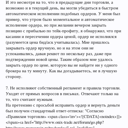
И это несмотря на то, что в предыдущие дни торговли, а
возможно и в текущий день, вы могли убедиться в быстром
автоматическом исполнении подобных ордеров. У меня был
пример, что утром было моментальное и автоматическое
исполнение ордера, но при желании вечером закрыть
позицию с прибылью по тейк-профиту, я обнаружил, что при
касании и пересечении ордера ценой, ордер не исполнялся
(разумеется цена бид/аск учитывалась). Мне пришлось
закрывать ордер вручную, но и на этом они не
успокаивались, давая реквот по нескольку раз, даже при
подтверждении новой цены. Таким образом мне удалось
закрыть ордер по цене, которую вы не найдете ни у одного
брокера на ту минуту. Как вы догадываетесь, не в лучшую
сторону.
7. Не исполняют собственный регламент и правила торговли.
Уходят от прямых вопросов в письмах. Отвечают только на
то, что считают нужным.
На претензию с просьбой исправить ордер и вернуть деньги
был получен стандартный ответ-отписка: "Согласно
«Правилам торговли» <span class='inv'><![CDATA[<noindex>]]>
</span><a href="http://www.onix-trade.net/forum/go.php?
http://www.moneyrain.ru/traderules/" rel="nofollow"