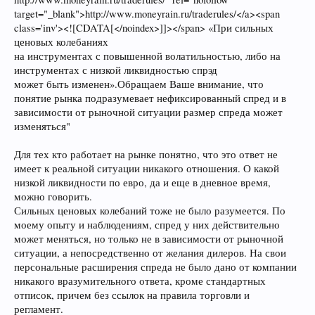
target="_blank">http://www.moneyrain.ru/traderules/</a><span
class='inv'><![CDATA[</noindex>]]></span> «При сильных
ценовых колебаниях
на инструментах с повышенной волатильностью, либо на
инструментах с низкой ликвидностью спрэд
может быть изменен».Обращаем Ваше внимание, что
понятие рынка подразумевает нефиксированный спред и в
зависимости от рыночной ситуации размер спреда может
изменяться"
Для тех кто работает на рынке понятно, что это ответ не
имеет к реальной ситуации никакого отношения. О какой
низкой ликвидности по евро, да и еще в дневное время,
можно говорить.
Сильных ценовых колебаний тоже не было разумеется. По
моему опыту и наблюдениям, спред у них действительно
может меняться, но только не в зависимости от рыночной
ситуации, а непосредственно от желания дилеров. На свои
персональные расширения спреда не было дано от компании
никакого вразумительного ответа, кроме стандартных
отписок, причем без ссылок на правила торговли и
регламент.