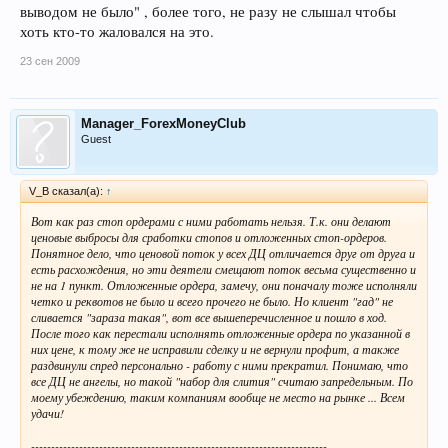
выводом не было" , более того, не разу не слышал чтобы
хоть кто-то жаловался на это.
23 сен 2009
Manager_ForexMoneyClub
Guest
V_B сказал(а):
↑
Вот как раз стоп ордерами с ними работать нельзя. Т.к. они делают
ценовые выбросы для сработки стопов и отложенных стоп-ордеров.
Понятное дело, что ценовой поток у всех ДЦ отличается друг от друга и
есть расхождения, но эти деятели смещают поток весьма существенно и
не на 1 пункт. Отложенные ордера, замечу, они поначалу тоже исполняли
четко и реквотов не было и всего прочего не было. Но клиент "гад" не
сливается "зараза такая", вот все вышеперечисленное и пошло в ход.
После того как перестали исполнять отложенные ордера по указанной в
них цене, к тому же не исправили сделку и не вернули профит, а также
раздвинули спред персонально - работу с ними прекратил. Понимаю, что
все ДЦ не ангелы, но такой "набор для слития" считаю запредельным. По
моему убеждению, таким компаниям вообще не место на рынке ... Всем
удачи!
--------------------------------------------------------------------------