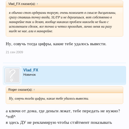
Vlad_FX сказал(а):
↑
я обычно стоп-ордерами торгую, очень помогает в смысле дисциплины,
сразу ставишь точку входа, SL/TP и не дергаешься, вот собственно в
манирейне так и делаю, вообще никаких проблем никогда не было с
исполнением сделок, все точно и четко проходит, лично меня ни разу
нигде не нае..али в манирейне.
Ну, озвучь тогда цифры, какие тебе удалось вывести.
21 сен 2009
Vlad_FX
Новичок
Roger сказал(а):
↑
Ну, озвучь тогда цифры, какие тебе удалось вывести.
а ключи от дома, где деньги лежат, тебе передать не нужно?
^rofl^
я здесь ДУ не рекламирую чтобы стэйтмент показывать