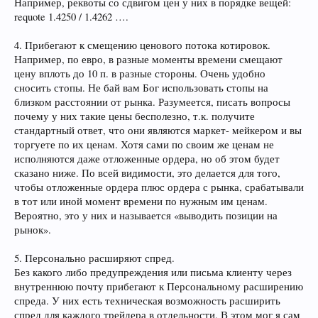
Например, реквоты со сдвигом цен у них в порядке вещей:
requote 1.4250 / 1.4262 ….
4. Прибегают к смещению ценового потока котировок.
Например, по евро, в разные моменты времени смещают
цену вплоть до 10 п. в разные стороны. Очень удобно
сносить стопы. Не бай вам Бог использовать стопы на
близком расстоянии от рынка. Разумеется, писать вопросы
почему у них такие цены бесполезно, т.к. получите
стандартный ответ, что они являются маркет- мейкером и вы
торгуете по их ценам. Хотя сами по своим же ценам не
исполняются даже отложенные ордера, но об этом будет
сказано ниже. По всей видимости, это делается для того,
чтобы отложенные ордера плюс ордера с рынка, срабатывали
в тот или иной момент времени по нужным им ценам.
Вероятно, это у них и называется «выводить позиции на
рынок».
5. Персонально расширяют спред.
Без какого либо предупреждения или письма клиенту через
внутреннюю почту прибегают к Персональному расширению
спреда. У них есть техническая возможность расширить
спред для каждого трейдера в отдельности. В этом мог я сам