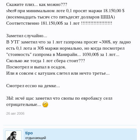
Скажите плиз... как можно???
sber# при минимальном лоте 0,1 просят маржи 18.150,00 $
(восемнадцать тысяч сто пятьдесят долларов ШША)
Соответственно 181.150,00$ за 1 лот !!!!!!!!!!!!!!!!!!!!
Заметил случайно...
В УТГ заметил что за 1 лот газпрома просят ~300$, ну ладно
есть 0,1 лота и 30$ маржи нормально, но когда посмотрел
"стоимость" газпрома в Манирайн... 1030,00$ за 1 лот...
Сколько же тогда 1 лот сбера стоит???
Посмотрел и выпал в осадок.
Или я совсем с катушек слетел или нечто третье...
Смотрел ессно на демке...
ЗЫ: исчё щас заметил что свопы по евробаксу селл
отрицательные...
26 авг 2006
tipo
отдыхающий