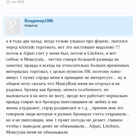
22 сен 2009
Владимир1986
Новичок
а я года два назад, когда только улышал про форекс, пытался
черед teletrade торговать, вот это настоящее кидалово !!!
потом в Alpari счет у меня был, потом в Liteforex, и вот
сейчас в Moneyrain... честно говоря большой разницы не
заметил, правда я всегда на относительно болших временных
интервалах торговал, с целью пунктов 100, поэтому плюс-
минус 1 пункт спрэда меня в принципе не интересует... ну в
общем хочу сказать что ManeyRain меня ни огорчал и не
радовал, брокер как брокер, ничего особенного, но
жаловаться я на него не могу, вроде все работает нормально
правда говрят все брокеры пипсовщиков не любях и им
жизнь ухудшают, спрэд раздвигают и т.д. , причем мне это
говорили люди которые в разных брокерах счета открывали...
но я не пипсовщик, мне 1 пункт погоды не делает, главное
чтобы с выводом денег не обманывали... Alpari, Liteforex,
Moneyrain меня не обманывали.