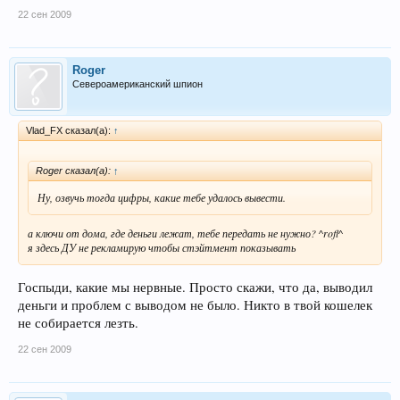
22 сен 2009
Roger
Североамериканский шпион
Vlad_FX сказал(а):
↑
Roger сказал(а):
↑
Ну, озвучь тогда цифры, какие тебе удалось вывести.
а ключи от дома, где деньги лежат, тебе передать не нужно? ^rofl^
я здесь ДУ не рекламирую чтобы стэйтмент показывать
Госпыди, какие мы нервные. Просто скажи, что да, выводил
деньги и проблем с выводом не было. Никто в твой кошелек
не собирается лезть.
22 сен 2009