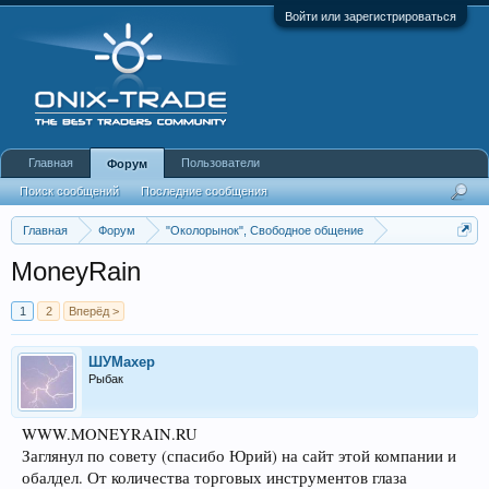
Войти или зарегистрироваться
Главная
Пользователи
Форум
Поиск сообщений
Последние сообщения
Главная
Форум
"Околорынок", Свободное общение
Выбор брокера (ДЦ)
MoneyRain
1
2
Вперёд >
ШУМахер
Рыбак
WWW.MONEYRAIN.RU
Заглянул по совету (спасибо Юрий) на сайт этой компании и
обалдел. От количества торговых инструментов глаза