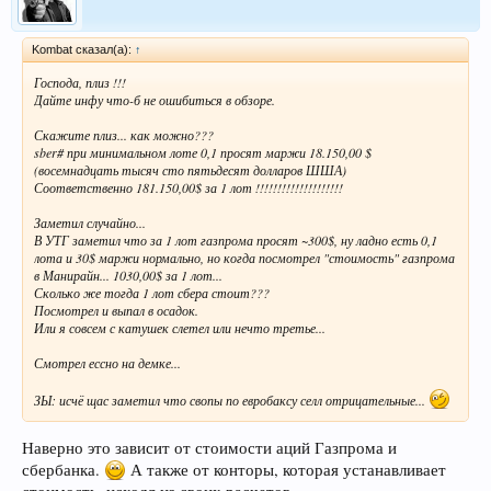
Kombat сказал(а):
↑
Господа, плиз !!!
Дайте инфу что-б не ошибиться в обзоре.
Скажите плиз... как можно???
sber# при минимальном лоте 0,1 просят маржи 18.150,00 $
(восемнадцать тысяч сто пятьдесят долларов ШША)
Соответственно 181.150,00$ за 1 лот !!!!!!!!!!!!!!!!!!!!
Заметил случайно...
В УТГ заметил что за 1 лот газпрома просят ~300$, ну ладно есть 0,1
лота и 30$ маржи нормально, но когда посмотрел "стоимость" газпрома
в Манирайн... 1030,00$ за 1 лот...
Сколько же тогда 1 лот сбера стоит???
Посмотрел и выпал в осадок.
Или я совсем с катушек слетел или нечто третье...
Смотрел ессно на демке...
ЗЫ: исчё щас заметил что свопы по евробаксу селл отрицательные...
Наверно это зависит от стоимости аций Газпрома и
сбербанка.
А также от конторы, которая устанавливает