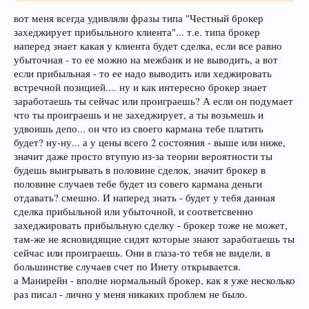
вот меня всегда удивляли фразы типа "Честный брокер
захеджирует прибыльного клиента"... т.е. типа брокер
наперед знает какая у клиента будет сделка, если все равно
убыточная - то ее можно на межбанк и не выводить, а вот
если прибыльная - то ее надо выводить или хеджировать
встречной позицией.... ну и как интересно брокер знает
заработаешь ты сейчас или проиграешь? А если он подумает
что ты проиграешь и не захеджирует, а ты возьмешь и
удвоишь депо... он что из своего кармана тебе платить
будет? ну-ну... а у цены всего 2 состояния - выше или ниже,
значит даже просто втупую из-за теории вероятности ты
будешь выигрывать в половине сделок, значит брокер в
половине случаев тебе будет из совего кармана деньги
отдавать? смешно. И наперед знать - будет у тебя данная
сделка прибыльной или убыточной, и соответсвенно
захеджировать прибыльную сделку - брокер тоже не может,
там-же не ясновидящие сидят которые знают заработаешь ты
сейчас или проиграешь. Они в глаза-то тебя не видели, в
большинстве случаев счет по Инету открывается.
а Манирейн - вполне нормальный брокер, как я уже несколько
раз писал - лично у меня никаких проблем не было.