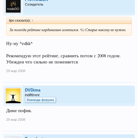
Созидатель
tipo сказал(а):
↑
За полгода рейтинг кардинально изменился. %) Старье никому не нужно.
Ну-ну ^edkk^
Рекомендую этот рейтинг, сравнить потом с 2008 годом.
Убежден что сильно не поменяется
29 мар 2008
DVDima
indifférent
Команда форума
Диме пофик.
29 мар 2008