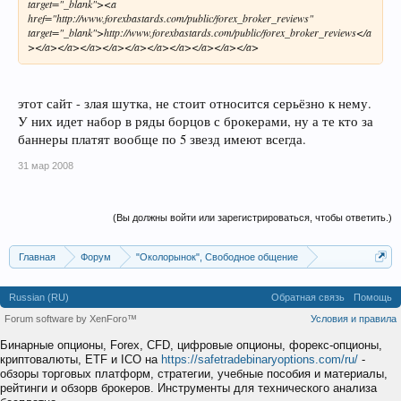
target="_blank"><a
href="http://www.forexbastards.com/public/forex_broker_reviews"
target="_blank">http://www.forexbastards.com/public/forex_broker_reviews</a
></a></a></a></a></a></a></a></a></a></a>
этот сайт - злая шутка, не стоит относится серьёзно к нему.
У них идет набор в ряды борцов с брокерами, ну а те кто за
баннеры платят вообще по 5 звезд имеют всегда.
31 мар 2008
(Вы должны войти или зарегистрироваться, чтобы ответить.)
Главная
Форум
"Околорынок", Свободное общение
Выбор брокера (ДЦ)
Russian (RU)
Обратная связь
Помощь
Forum software by XenForo™
Условия и правила
Бинарные опционы, Forex, CFD, цифровые опционы, форекс-опционы,
криптовалюты, ETF и ICO на
https://safetradebinaryoptions.com/ru/
-
обзоры торговых платформ, стратегии, учебные пособия и материалы,
рейтинги и обзорв брокеров. Инструменты для технического анализа