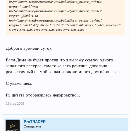
href="http://www.forexbastards.com/public/forex_broker_reviews"
target="_blank"><a
href="http://www.forexbastards.com/public/forex_broker_reviews"
target="_blank"><a
href="http://www.forexbastards.com/public/forex_broker_reviews"
target="_blank">http://www.forexbastards.com/public/forex_broker_reviews</a
></a></a></a></a></a></a></a></a></a></a>
Доброго времени суток.
Если Дима не будет против, то я выложу ссылку одного
западного ресурса, там тоже есть рейтинг, довольно
реалистичный на мой взгляд и так же много другой инфы...
С уважением.
PS цитата отобразилась некорректно...
28 мар 2008
ProTRADER
Созидатель