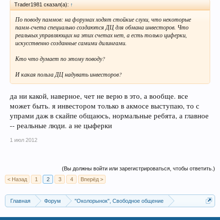
Trader1981 сказал(а):
↑
По поводу паммов: на форумах ходят стойкие слухи, что некоторые
памм-счета специально создаются ДЦ для обмана инвесторов. Что
реальных управляющих на этих счетах нет, а есть только циферки,
искусственно созданные самими дилингами.
Кто что думает по этому поводу?
И какая польза ДЦ надувать инвесторов?
да ни какой, наверное, чет не верю в это, а вообще. все
может быть. я инвестором только в акмосе выступаю, то с
упрами даж в скайпе общаюсь, нормальные ребята, а главное
-- реальные люди. а не цыферки
1 июл 2012
(Вы должны войти или зарегистрироваться, чтобы ответить.)
< Назад
1
2
3
4
Вперёд >
Главная
Форум
"Околорынок", Свободное общение
Выбор брокера (ДЦ)