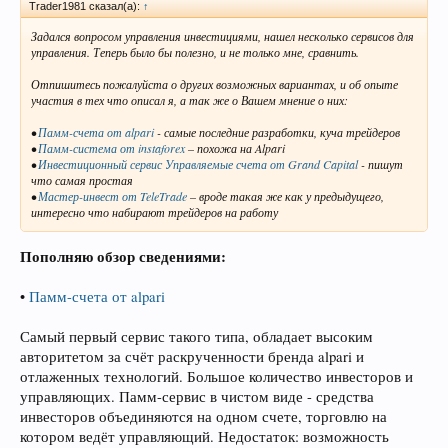
Trader1981 сказал(а):
↑
Задался вопросом управления инвестициями, нашел несколько сервисов для
управления. Теперь было бы полезно, и не только мне, сравнить.
Отпишитесь пожалуйста о других возможных вариантах, и об опыте
участия в тех что описал я, а так же о Вашем мнение о них:
•
Памм-счета от alpari
- самые последние разработки, куча трейдеров
•
Памм-система от instaforex
– похожа на Alpari
•
Инвестиционный сервис Управляемые счета от Grand Capital
- пишут
что самая простая
•
Мастер-инвест от TeleTrade
– вроде такая же как у предыдущего,
интересно что набирают трейдеров на работу
Пополняю обзор сведениями:
•
Памм-счета от alpari
Самый первый сервис такого типа, обладает высоким
авторитетом за счёт раскрученности бренда alpari и
отлаженных технологий. Большое количество инвесторов и
управляющих. Памм-сервис в чистом виде - средства
инвесторов объединяются на одном счете, торговлю на
котором ведёт управляющий. Недостаток: возможность