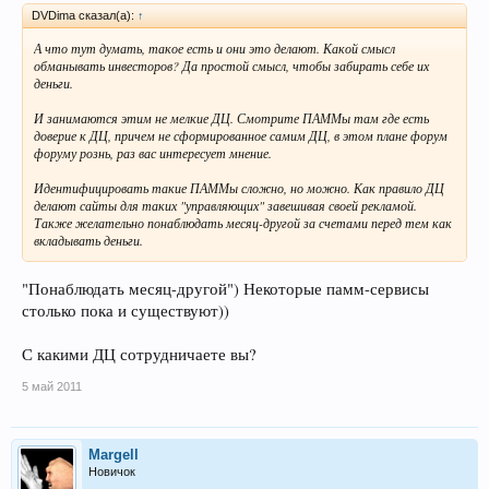
DVDima сказал(а):
↑
А что тут думать, такое есть и они это делают. Какой смысл
обманывать инвесторов? Да простой смысл, чтобы забирать себе их
деньги.
И занимаются этим не мелкие ДЦ. Смотрите ПАММы там где есть
доверие к ДЦ, причем не сформированное самим ДЦ, в этом плане форум
форуму рознь, раз вас интересует мнение.
Идентифицировать такие ПАММы сложно, но можно. Как правило ДЦ
делают сайты для таких "управляющих" завешивая своей рекламой.
Также желательно понаблюдать месяц-другой за счетами перед тем как
вкладывать деньги.
"Понаблюдать месяц-другой") Некоторые памм-сервисы
столько пока и существуют))
С какими ДЦ сотрудничаете вы?
5 май 2011
Margell
Новичок