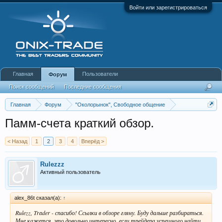
Войти или зарегистрироваться
Главная
Пользователи
Форум
Поиск сообщений
Последние сообщения
Главная
Форум
"Околорынок", Свободное общение
Выбор брокера (ДЦ)
Памм-счета краткий обзор.
< Назад
1
2
3
4
Вперёд >
Rulezzz
Активный пользователь
alex_86t сказал(а):
↑
Rulezz, Trader - спасибо! Ссылки в обзоре гляну. Буду дальше разбираться.
Мне кажется, это довольно интересно, если трейдера успешного найти