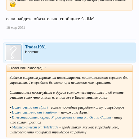
если найдете обязательно сообщите ^edkk^
19 мар 2011
Trader1981
Новичок
Trader1981 сказал(а):
↑
Задался вопросом управления инвестициями, нашел несколько сервисов для
управления. Теперь было бы полезно, и не только мне, сравнить.
Отпишитесь пожалуйста о других возможных вариантах, и об опыте
участия в тех что описал я, а так же о Вашем мнение о них:
•
Памм-счета от alpari
- самые последние разработки, куча трейдеров
•
Памм-система от instaforex
– похожа на Alpari
•
Инвестиционный сервис Управляемые счета от Grand Capital
- пишу
что самая простая
•
Мастер-инвест от TeleTrade
– вроде такая же как у предыдущего,
интересно что набирают трейдеров на работу