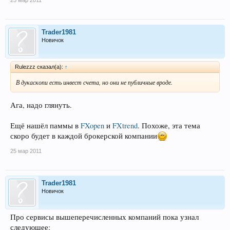
25 мар 2011
Trader1981
Новичок
Rulezzz сказал(а):
↑
В дукаскопи есть инвест счета, но они не публичные вроде.
Ага, надо глянуть.
Ещё нашёл паммы в
FXopen
и
FXtrend
. Похоже, эта тема
скоро будет в каждой брокерской компании
25 мар 2011
Trader1981
Новичок
Про сервисы вышеперечисленных компаний пока узнал
следующее: