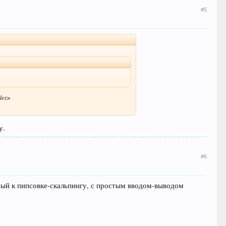
#5
ndex>
шу.
#6
ьный к пипсовке-скальпингу, с простым вводом-выводом