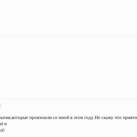
.
бытия,которые произошли со мной в этом году.Не скажу что приятн
al и
од)