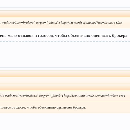
rade.net/?act=brokers" target="_blank">http://www.onix-trade.net/?act=brokers</a>
ень мало отзывов и голосов, чтобы объективно оценивать брокера.
-trade.net/?act=brokers" target="_blank">http://www.onix-trade.net/?act=brokers</a>
отзывов и голосов, чтобы объективно оценивать брокера.