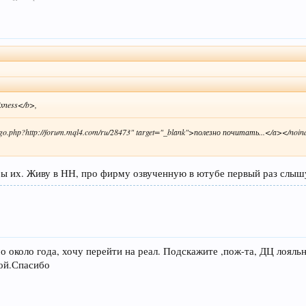
xness</b>,
/go.php?http://forum.mql4.com/ru/28473" target="_blank">полезно почитать...</a></noi
оры их. Живу в НН, про фирму озвученную в ютубе первый раз слы
о около года, хочу перейти на реал. Подскажите ,пож-та, ДЦ лоял
ой.Спасибо