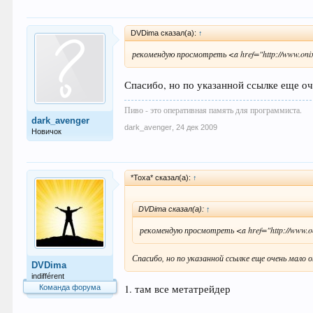
DVDima сказал(а):
↑
рекомендую просмотреть <a href="http://www.onix-t
Спасибо, но по указанной ссылке еще оч
Пиво - это оперативная память для программиста.
dark_avenger
dark_avenger
,
24 дек 2009
Новичок
*Toxa* сказал(а):
↑
DVDima сказал(а):
↑
рекомендую просмотреть <a href="http://www.onix
Спасибо, но по указанной ссылке еще очень мало 
DVDima
indifférent
1. там все метатрейдер
Команда форума