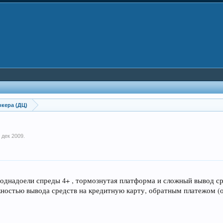
кера (ДЦ)
 дек 2009
.
 поднадоели спреды 4+ , тормознутая платформа и сложный вывод ср
остью вывода средств на кредитную карту, обратным платежом (о