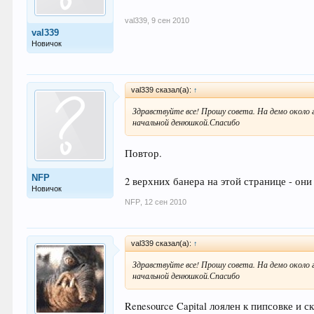
val339
,
9 сен 2010
val339
Новичок
val339 сказал(а):
↑
Здравствуйте все! Прошу совета. На демо около 
начальной денюшкой.Спасибо
Повтор.
NFP
2 верхних банера на этой странице - они 
Новичок
NFP
,
12 сен 2010
val339 сказал(а):
↑
Здравствуйте все! Прошу совета. На демо около 
начальной денюшкой.Спасибо
Renesource Capital лоялен к пипсовке и