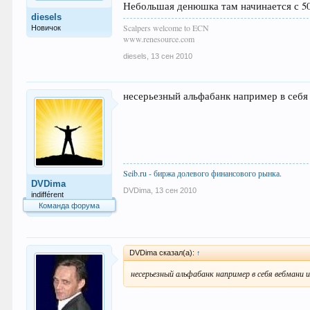
Небольшая денюшка там начинается с 500
diesels
Scalpers welcome to ECN
Новичок
www.renesource.com
diesels
,
13 сен 2010
несерьезный альфабанк например в себя 
Seib.ru - биржа долевого финансового рынка.
DVDima
DVDima
,
13 сен 2010
indifférent
Команда форума
DVDima сказал(а):
↑
несерьезный альфабанк например в себя вебмани и