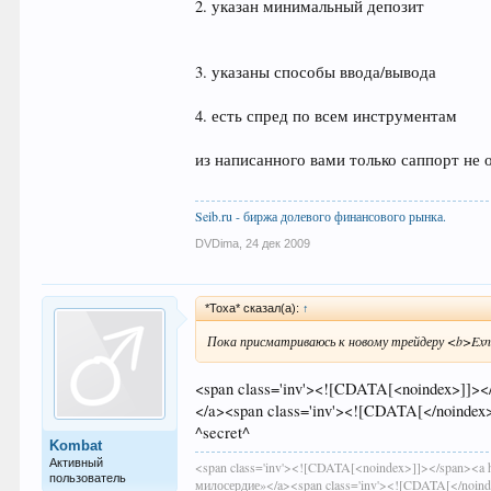
2. указан минимальный депозит
3. указаны способы ввода/вывода
4. есть спред по всем инструментам
из написанного вами только саппорт не
Seib.ru - биржа долевого финансового рынка.
DVDima
,
24 дек 2009
*Toxa* сказал(а):
↑
Пока присматриваюсь к новому трейдеру <b>Exn
<span class='inv'><![CDATA[<noindex>]]></s
</a><span class='inv'><![CDATA[</noindex
^secret^
Kombat
Активный
<span class='inv'><![CDATA[<noindex>]]></span><a h
пользователь
милосердие»</a><span class='inv'><![CDATA[</noin