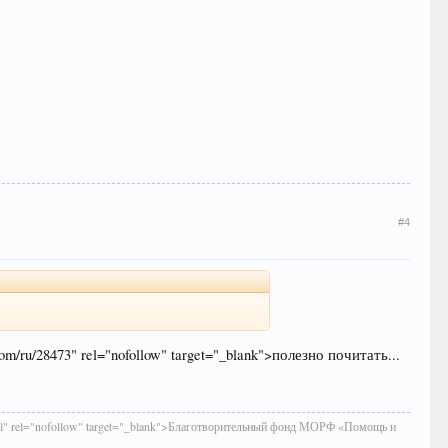
#4
com/ru/28473" rel="nofollow" target="_blank">полезно почитать...
shtml" rel="nofollow" target="_blank">Благотворительный фонд МОРФ «Помощь и