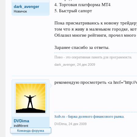
4. Торговая платформа МТ4
dark_avenger
5. Быстрый сапорт
Новичок
Пока присматриваюсь к новому трейдеру 
том что я живу в маленьком городке, ко
Облазил многие рейтинги, прочел много
Заранее спасибо за ответы.
Пиво - это оперативная память для программиста.
dark_avenger
,
24 дек 2009
рекомендую просмотреть <a href="http://ww
Seib.ru - биржа долевого финансового рынка.
DVDima
DVDima
,
24 дек 2009
indifférent
Команда форума