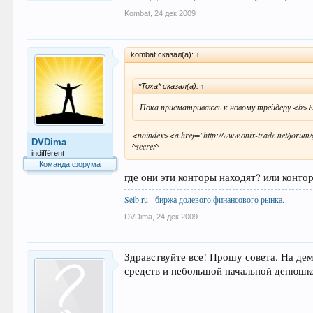
Kombat
,
24 дек 2009
kombat сказал(а):
↑
*Toxa* сказал(а):
↑
Пока присматриваюсь к новому трейдеру <b>E
<noindex><a href="http://www.onix-trade.net/forum
DVDima
^secret^
indifférent
Команда форума
где они эти конторы находят? или конт
Seib.ru - биржа долевого финансового рынка.
DVDima
,
24 дек 2009
Здравствуйте все! Прошу совета. На дем
средств и небольшой начальной денюшк