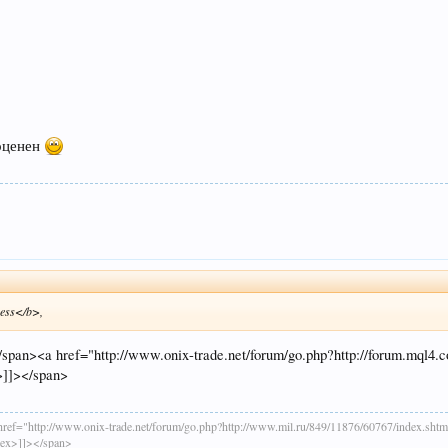
 оценен
ess</b>,
pan><a href="http://www.onix-trade.net/forum/go.php?http://forum.mql4.
>]]></span>
ref="http://www.onix-trade.net/forum/go.php?http://www.mil.ru/849/11876/60767/index.
dex>]]></span>