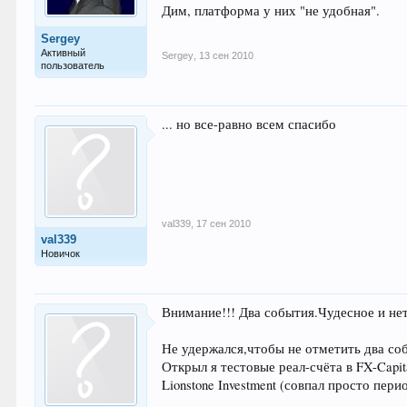
Дим, платформа у них "не удобная".
Sergey
Активный
Sergey
,
13 сен 2010
пользователь
... но все-равно всем спасибо
val339
,
17 сен 2010
val339
Новичок
Внимание!!! Два события.Чудесное и нет
Не удержался,чтобы не отметить два со
Открыл я тестовые реал-счёта в FX-Capit
Lionstone Investment (совпал просто пери