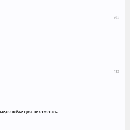
#11
#12
ые,но всёже грех не отметить.