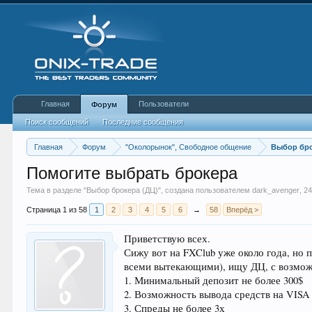
Главная
Пользователи
Форум
Поиск сообщений
Последние сообщения
Главная
Форум
"Околорынок", Свободное общение
Выбор бро
Помогите выбрать брокера
Тема в разделе "
Выбор брокера (ДЦ)
", создана пользователем
dark_avenger
,
24
Страница 1 из 58
1
2
3
4
5
6
→
58
Вперёд >
Приветствую всех.
Сижу вот на FXClub уже около года, но
всеми вытекающими), ищу ДЦ, с возможн
1. Минимальный депозит не более 300$
2. Возможность вывода средств на VISA
3. Спреды не более 3х