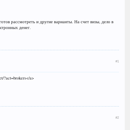
готов рассмотреть и другие варианты. На счет визы, дело в
ектронных денег.
#1
et/?act=brokers</a>
#2