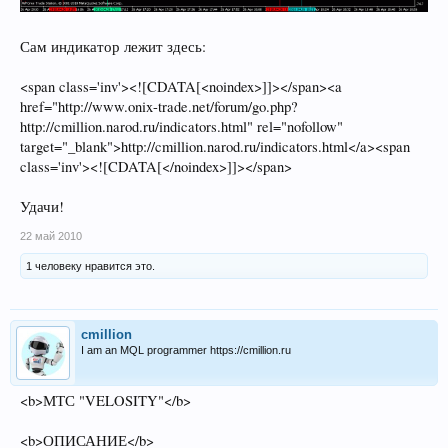
Сам индикатор лежит здесь:
<span class='inv'><![CDATA[<noindex>]]></span><a
href="http://www.onix-trade.net/forum/go.php?
http://cmillion.narod.ru/indicators.html" rel="nofollow"
target="_blank">http://cmillion.narod.ru/indicators.html</a><span
class='inv'><![CDATA[</noindex>]]></span>
Удачи!
22 май 2010
1 человеку нравится это.
cmillion
I am an MQL programmer https://cmillion.ru
<b>МТС "VELOSITY"</b>
<b>ОПИСАНИЕ</b>