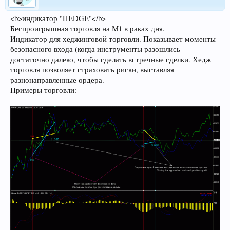
<b>индикатор "HEDGE"</b>
Беспроигрышная торговля на М1 в раках дня.
Индикатор для хеджинговой торговли. Показывает моменты
безопасного входа (когда инструменты разошлись
достаточно далеко, чтобы сделать встречные сделки. Хедж
торговля позволяет страховать риски, выставляя
разнонаправленные ордера.
Примеры торговли: