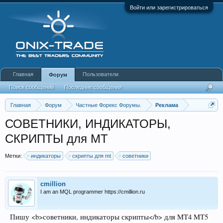
Войти или зарегистрироваться
Главная
Пользователи
Форум
Поиск сообщений
Последние сообщения
Главная
Форум
Частные Форекс Форумы.
Реклама
СОВЕТНИКИ, ИНДИКАТОРЫ,
СКРИПТЫ для MT
Метки:
индикаторы
скрипты для mt
советники
cmillion
I am an MQL programmer https://cmillion.ru
Пишу <b>советники, индикаторы скрипты</b> для MT4 MT5