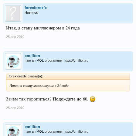
forexforexfx
Новичок
Итак, я стану миллионером в 24 года
25 апр 2010
cmillion
I am an MQL programmer https://cmillion.ru
forexforexfx сказал(а):
↑
Итак, я стану миллионером в 24 года
Зачем так торопиться? Подождите до 60.
25 апр 2010
cmillion
I am an MQL programmer https://cmillion.ru