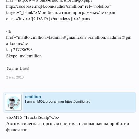
http://codebase.mql4.com/author/cmillion" rel="nofollow"
target="_blank">Мои бесплатные программы</a><span
class='inv'><![CDATA[</noindex>]]></span>
<a
href="mailto:cmillion.vladimir@gmail.com">cmillion.vladimir@gm
ail.com</a>
icq 217786393
Skype: mqlcmillion
Удачи Вам!
2 мар 2010
cmillion
I am an MQL programmer https://cmillion.ru
<b>MTS "FractalScalp"</b>
Автоматическая торговая система, основанная на пробитии
фракталов.