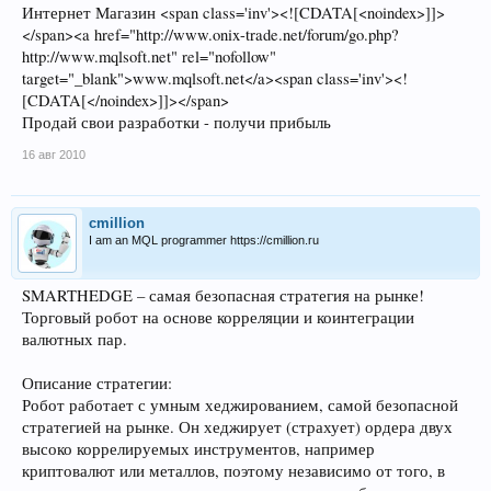
Интернет Магазин <span class='inv'><![CDATA[<noindex>]]>
</span><a href="http://www.onix-trade.net/forum/go.php?
http://www.mqlsoft.net" rel="nofollow"
target="_blank">www.mqlsoft.net</a><span class='inv'><!
[CDATA[</noindex>]]></span>
Продай свои разработки - получи прибыль
16 авг 2010
cmillion
I am an MQL programmer https://cmillion.ru
SMARTHEDGE – самая безопасная стратегия на рынке!
Торговый робот на основе корреляции и коинтеграции
валютных пар.
Описание стратегии:
Робот работает с умным хеджированием, самой безопасной
стратегией на рынке. Он хеджирует (страхует) ордера двух
высоко коррелируемых инструментов, например
криптовалют или металлов, поэтому независимо от того, в