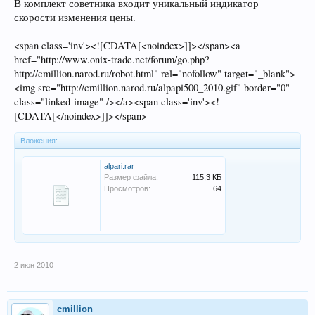
В комплект советника входит уникальный индикатор
скорости изменения цены.
<span class='inv'><![CDATA[<noindex>]]></span><a
href="http://www.onix-trade.net/forum/go.php?
http://cmillion.narod.ru/robot.html" rel="nofollow" target="_blank">
<img src="http://cmillion.narod.ru/alpapi500_2010.gif" border="0"
class="linked-image" /></a><span class='inv'><!
[CDATA[</noindex>]]></span>
Вложения:
alpari.rar
Размер файла:
115,3 КБ
Просмотров:
64
2 июн 2010
cmillion