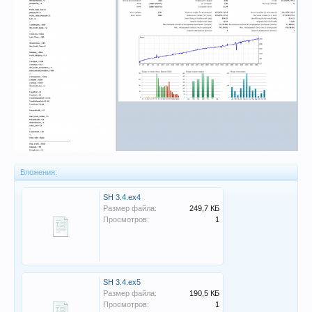
Вложения:
SH 3.4.ex4
Размер файла:
249,7 КБ
Просмотров:
1
SH 3.4.ex5
Размер файла:
190,5 КБ
Просмотров:
1