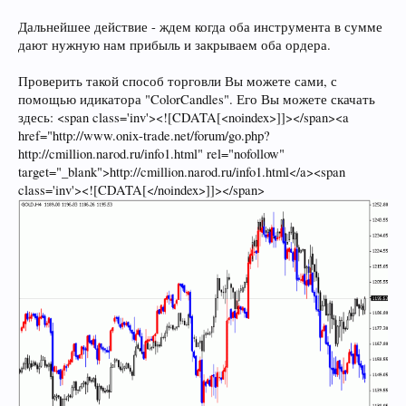
Дальнейшее действие - ждем когда оба инструмента в сумме
дают нужную нам прибыль и закрываем оба ордера.
Проверить такой способ торговли Вы можете сами, с
помощью идикатора "ColorCandles". Его Вы можете скачать
здесь: <span class='inv'><![CDATA[<noindex>]]></span><a
href="http://www.onix-trade.net/forum/go.php?
http://cmillion.narod.ru/info1.html" rel="nofollow"
target="_blank">http://cmillion.narod.ru/info1.html</a><span
class='inv'><![CDATA[</noindex>]]></span>