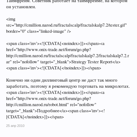
Таймфрейм. Советник работает на таймфрейме, на котором
он установлен.
<img
src="http://cmillion.narod.ru/fractalscalp/fractalskalp7.2/tester.gif"
border="0" class="linked-image" />
<span class='inv'><![CDATA[<noindex>]]></span><a
href="http://www.onix-trade.net/forum/go.php?
http://cmillion.narod.ru/fractalscalp/fractalskalp7.2/fractalskalp7.2.r
ar" rel="nofollow" target="_blank">Strategy Tester Report</a>
<span class='inv'><![CDATA[</noindex>]]></span>
Конечно ни один диллинговый центр не даст так много
заработать, поэтому я рекомендую торговать на микролотах.
<span class='inv'><![CDATA[<noindex>]]></span><a
href="http://www.onix-trade.net/forum/go.php?
http://cmillion.narod.ru/robot.html" rel="nofollow"
target="_blank">Подробнее</a><span class='inv'><!
[CDATA[</noindex>]]></span>
25 апр 2010