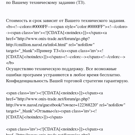
по Вашему техническому заданию (ТЗ).
Стоимость и срок зависит от Вашего технического задания.
<b><!--coloro:#0000FF--><span style="color:#0000FF"><!--/coloro-
-><span class='inv'><![CDATA[<noindex>]]></span><a
href="http://www.onix-trade.net/forum/go.php?
http://cmillion.narod.ru/info4.html" rel="nofollow"
target="_blank">Пример ТЗ</a><span class='inv'><!
[CDATA[</noindex>]]></span><!--colorc--></span><!--/colorc-->
</b>
Осуществляю техническую поддержку. Все возможные
ошибки программ устраняются в любое время бесплатно.
Конфиденциальность Вашей торговой стратегии гарантирую.
<span class='inv'><![CDATA[<noindex>]]></span><a
href="http://www.onix-trade.net/forum/go.php?
http://www.narod.ru/guestbook/?owner=122368220" rel="nofollow"
target="_blank">Отзывы</a><span class='inv'><!
[CDATA[</noindex>]]></span>
<span class='inv'><![CDATA[<noindex>]]></span><a
href="http://www.onix-trade.net/forum/go.php?