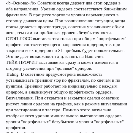
<b>Основа:</b> Советник всегда держит два стоп ордера в
оба направления. Уровни ордеров соответствуют ближайшим
фракталам. В процессе торговли уровни перемещаются в
сторону движения цены. При возникновении ситуации, когда
ставка делается против тренда, советник увеличивает объем
лота, тем самым приближая уровень безубыточности.
СТОП-ЛОСС выставляется только при общем "портфельном"
профите соответствующего направления ордеров, т.е. при
закрытии всех ордеров по SL прибыль будет положительная.
Это не дает возможности д.ц. влиять на Ваш счет.
ТЕЙК-ПРОФИТ выставляется сразу и может изменятся в
сторону увеличения при "доливке" ордеров.
Traling. В советнике предусмотрена возможность
устанавливать трейлинг stop по фракталам, по свечам и по
пунктам. Трейлинг работает не индивидуально с каждым
ордером, а анализирует общую профитность ордеров.
Визуализация. При открытии и закрытии сделки советник
рисует линии ордеров на графике, как в режиме визуализации
при тестировании в тестере. Помимо этого визуально
отображаются уровни минимального выставления ордеров,
уровни "портфельных" безубытков и уровни "портфельных"
профитов.