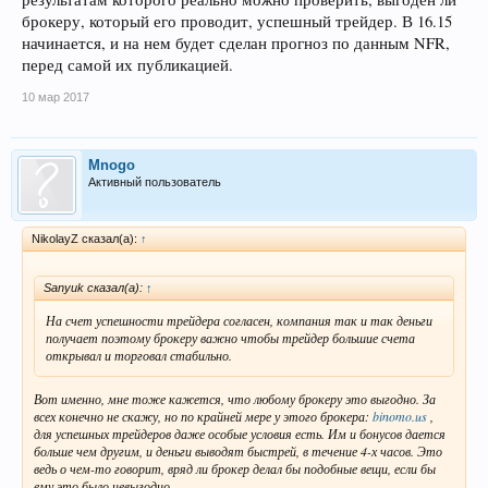
брокеру, который его проводит, успешный трейдер. В 16.15
начинается, и на нем будет сделан прогноз по данным NFR,
перед самой их публикацией.
10 мар 2017
Mnogo
Активный пользователь
NikolayZ сказал(а):
↑
Sanyuk сказал(а):
↑
На счет успешности трейдера согласен, компания так и так деньги
получает поэтому брокеру важно чтобы трейдер большие счета
открывал и торговал стабильно.
Вот именно, мне тоже кажется, что любому брокеру это выгодно. За
всех конечно не скажу, но по крайней мере у этого брокера:
binomo.us
,
для успешных трейдеров даже особые условия есть. Им и бонусов дается
больше чем другим, и деньги выводят быстрей, в течение 4-х часов. Это
ведь о чем-то говорит, вряд ли брокер делал бы подобные вещи, если бы
ему это было невыгодно.