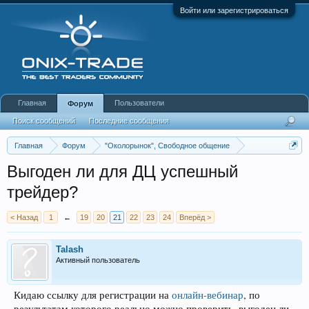
Войти или зарегистрироваться
Главная
Пользователи
Форум
Поиск сообщений
Последние сообщения
Главная
Форум
"Околорынок", Свободное общение
Выбор брокера (ДЦ)
Выгоден ли для ДЦ успешный
трейдер?
< Назад
1
←
19
20
21
22
23
24
Вперёд >
Talash
Активный пользователь
Кидаю ссылку для регистрации на
онлайн-вебинар
, по
результатам которого реально можно проверить, выгоден ли