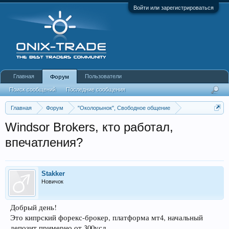
Войти или зарегистрироваться
Главная
Пользователи
Форум
Поиск сообщений
Последние сообщения
Главная
Форум
"Околорынок", Свободное общение
Выбор брокера (ДЦ)
Windsor Brokers, кто работал,
впечатления?
Stakker
Новичок
Добрый день!
Это кипрский форекс-брокер, платформа мт4, начальный
депозит примерно от 300усд.