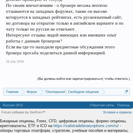
По своим впечатлениям - о брокере весьма неплохо
отзываются на западных форумах, также он высоко
котируется в западных рейтингах, есть рускоязычный сайт,
но договора на открытие только в английском варианте и по
чату только по русски не отвечают.
Интересуют отзывы людей имеющих или имевших опыт
работы с данным брокером?
Если вы где-то находили предметные обсуждения этого
брокера просьба поделиться данной информацией.
26 апр 2009
(Вы должны войти или зарегистрироваться, чтобы ответить.)
Главная
Форум
"Околорынок", Свободное общение
Выбор брокера (ДЦ)
Russian (RU)
Обратная связь
Помощь
Forum software by XenForo™
Условия и правила
Бинарные опционы, Forex, CFD, цифровые опционы, форекс-опционы,
криптовалюты, ETF и ICO на
https://safetradebinaryoptions.com/ru/
-
обзоры торговых платформ, стратегии, учебные пособия и материалы,