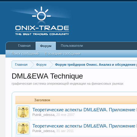
Главная
Пользователи
Форум
Поиск сообщений
Последние сообщения
Главная
Форум
Форум трейдеров Оникс. Анализ и обсуждение
DML&EWA Technique
графическая система опережающей индикации на финансовых рынках
Заголовок
Теоретические аспекты DML&EWA. Приложение
Putnik_odessa
,
20 янв 2007
Теоретические аспекты DML&EWA. Приложение
Putnik_odessa
,
31 авг 2011