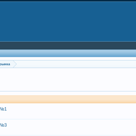
 рынка
 №1
 №3