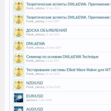
Теоретические аспекты DML&EWA. Приложение
Putnik_odessa
,
18 авг 2011
Теоретические аспекты DML&EWA. Приложение
Putnik_odessa
,
4 июн 2007
ДОСКА ОБЪЯВЛЕНИЙ
Putnik_odessa
,
31 авг 2011
DML&EWA
Putnik_odessa
,
24 июн 2007
Семинар по основам DML&EWA Technique
Putnik_odessa
,
4 мар 2011
Тестирование системы Elliott Wave Maker для M
Putnik_odessa
,
18 окт 2011
NZD/USD
Putnik_odessa
,
29 апр 2010
EUR/USD
alexhorn
,
4 июл 2009
AUD/USD