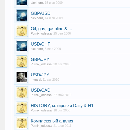
alexhorn
,
15 июн 2009
GBP/USD
alexhorn
,
14 июн 2009
Oil, gas, gasoline & ...
Putnik_odessa
,
25 сен 2006
USD/CHF
alexhorn
,
5 июл 2009
GBP/JPY
Putnik_odessa
,
20 авг 2010
USD/JPY
mvusal
,
11 авг 2010
USD/CAD
Putnik_odessa
,
27 май 2010
HISTORY, котировки Daily & H1
Putnik_odessa
,
18 окт 2006
Комплексный анализ
Putnik_odessa
,
21 фев 2011