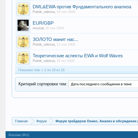
DML&EWA против Фундаментального анализа
Putnik_odessa
,
14 сен 2009
EUR/GBP
mvusal
,
30 сен 2009
ЗОЛОТО манит нас...
Putnik_odessa
,
21 сен 2006
Теоретические аспекты EWA и Wolf Waves
Putnik_odessa
,
25 окт 2006
Показано тем: с 1 по 19 из 19.
Критерий сортировки тем:
Главная
Форум
Форум трейдеров Оникс. Анализ и обсуждение
Russian (RU)