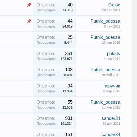
Ответов:
40
Gelox
Просмотров:
14.119
20 сен 2011
Ответов:
44
Putnik_odessa
Просмотров:
24.819
8 сен 2011
Ответов:
25
Putnik_odessa
Просмотров:
9.444
26 янв 2015
Ответов:
351
polous
Просмотров:
123.971
4 ноя 2014
Ответов:
103
Putnik_odessa
Просмотров:
28.404
28 май 2012
Ответов:
34
поручик
Просмотров:
13.964
2 мар 2012
Ответов:
55
Putnik_odessa
Просмотров:
12.531
18 янв 2012
Ответов:
931
sander34
Просмотров:
101.314
20 дек 2011
Ответов:
151
sander34