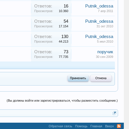
Ответов:
16
Putnik_odessa
Просмотров:
10.360
7 апр 2011
Ответов:
54
Putnik_odessa
Просмотров:
17.154
31 окт 2010
Ответов:
130
Putnik_odessa
Просмотров:
44.213
5 июл 2010
Ответов:
73
поручик
Просмотров:
77.735
30 сен 2009
(Вы должны войти или зарегистрироваться, чтобы разместить сообщение.)
Обратная связь
Помощь
Главная
Вверх