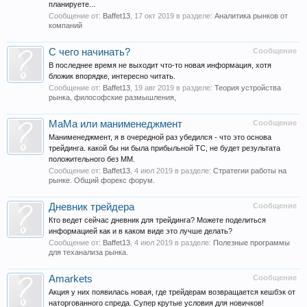
планируете...
Сообщение от:
Baffet13
,
17 окт 2019
в разделе:
Аналитика рынков от
компаний
С чего начинать?
Сообщение
В последнее время не выходит что-то новая информация, хотя
бложик впорядке, интересно читать.
Сообщение от:
Baffet13
,
19 авг 2019
в разделе:
Теория устройства
рынка, философские размышления,
МаМа или манименеджмент
Сообщение
Манименеджмент, я в очередной раз убедился - что это основа
трейдинга. какой бы ни была прибыльной ТС, не будет результата
положительного без ММ.
Сообщение от:
Baffet13
,
4 июл 2019
в разделе:
Стратегии работы на
рынке. Общий форекс форум.
Дневник трейдера
Сообщение
Кто ведет сейчас дневник для трейдинга? Можете поделиться
информацией как и в каком виде это лучше делать?
Сообщение от:
Baffet13
,
4 июл 2019
в разделе:
Полезные программы
для теханализа рынка.
Amarkets
Сообщение
Акция у них появилась новая, где трейдерам возвращается кешбэк от
наторгованного спреда. Супер крутые условия для новичков!