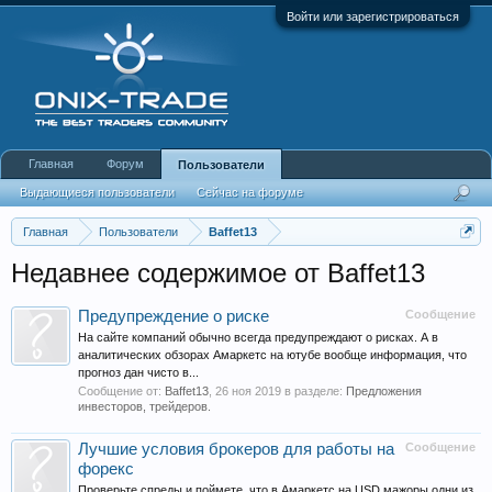
Войти или зарегистрироваться
Главная
Форум
Пользователи
Выдающиеся пользователи
Сейчас на форуме
Недавняя активность
Новые сообщения профиля
Главная
Пользователи
Baffet13
Недавнее содержимое от Baffet13
Предупреждение о риске
Сообщение
На сайте компаний обычно всегда предупреждают о рисках. А в
аналитических обзорах Амаркетс на ютубе вообще информация, что
прогноз дан чисто в...
Сообщение от:
Baffet13
,
26 ноя 2019
в разделе:
Предложения
инвесторов, трейдеров.
Лучшие условия брокеров для работы на
Сообщение
форекс
Проверьте спреды и поймете, что в Амаркетс на USD мажоры одни из