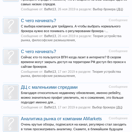
самых низких спредов.
Сообщение от:
Baffet13
,
26 ноя 2019
в разделе:
Выбор брокера (ДЦ)
С чего начинать?
Сообщение
C выбора компании для трейдинга. А чтобы выбрать нормального
брокера нужно все понимать о регулировании брокера -...
Сообщение от:
Baffet13
,
26 ноя 2019
в разделе:
Теория устройства
рынка, философские размышления,
С чего начинать?
Сообщение
Сейчас кто-то пользуется ВПН когда лазит в интернете? В скором
времени могут закрыть доступ на территории РФ доступ без прокси к
сайтам брокеров.
Сообщение от:
Baffet13
,
17 окт 2019
в разделе:
Теория устройства
рынка, философские размышления,
ДЦ с маленькими спредами
Сообщение
Благодаря относительно недавнему обновлению, именно ребейту,
можно значительно профит увеличить, но к сожалению, это больше
подходит именно для...
Сообщение от:
Baffet13
,
17 окт 2019
в разделе:
Выбор брокера (ДЦ)
Аналитика рынка от компании AMarkets
Сообщение
Очень крутые обзоры, подписался на канал, регулярно стал заходить
в топик просматривать аналитику. Скажите, в ближайшем будущем