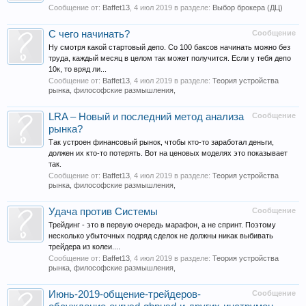
Сообщение от:
Baffet13
,
4 июл 2019
в разделе:
Выбор брокера (ДЦ)
С чего начинать?
Сообщение
Ну смотря какой стартовый депо. Со 100 баксов начинать можно без
труда, каждый месяц в целом так может получится. Если у тебя депо
10к, то вряд ли...
Сообщение от:
Baffet13
,
4 июл 2019
в разделе:
Теория устройства
рынка, философские размышления,
LRA – Новый и последний метод анализа
Сообщение
рынка?
Так устроен финансовый рынок, чтобы кто-то заработал деньги,
должен их кто-то потерять. Вот на ценовых моделях это показывает
так.
Сообщение от:
Baffet13
,
4 июл 2019
в разделе:
Теория устройства
рынка, философские размышления,
Удача против Системы
Сообщение
Трейдинг - это в первую очередь марафон, а не спринт. Поэтому
несколько убыточных подряд сделок не должны никак выбивать
трейдера из колеи....
Сообщение от:
Baffet13
,
4 июл 2019
в разделе:
Теория устройства
рынка, философские размышления,
Июнь-2019-общение-трейдеров-
Сообщение