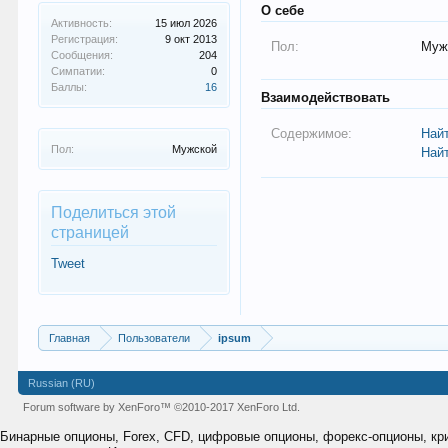
О себе
Активность:
15 июл 2026
Регистрация:
9 окт 2013
Пол:
Муж
Сообщения:
204
Симпатии:
0
Баллы:
16
Взаимодействовать
Содержимое:
Най
Пол:
Мужской
Най
Поделиться этой
страницей
Tweet
Главная
Пользователи
ipsum
Russian (RU)
Forum software by XenForo™
©2010-2017 XenForo Ltd.
Бинарные опционы, Forex, CFD, цифровые опционы, форекс-опционы, к