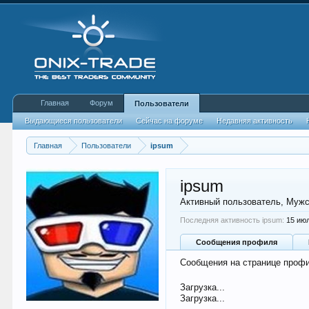
Главная
Форум
Пользователи
Выдающиеся пользователи
Сейчас на форуме
Недавняя активность
Главная
Пользователи
ipsum
ipsum
Активный пользователь
, Муж
Последняя активность ipsum:
15 ию
Сообщения профиля
Сообщения на странице профи
Загрузка...
Загрузка...