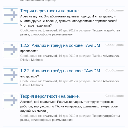
Теория вероятности на рынке.
Сообщение
А это не шутка. Это абсолютно здравый подход. И я так делаю, и
многие другие. И вообще, давайте, определимся с терминологией.
Что такое теханализ?
Сообщение от:
tovaroved
,
20 дек 2012
в разделе:
Теория устройства
рынка, философские размышления,
1.2.2. Анализ и трейд на основе TAvsDM
Сообщение
пробиваем?
Сообщение от:
tovaroved
,
16 дек 2012
в разделе:
Tactica Adversa vs.
Dilative Methods
1.2.2. Анализ и трейд на основе TAvsDM
Сообщение
что дальше?
Сообщение от:
tovaroved
,
16 дек 2012
в разделе:
Tactica Adversa vs.
Dilative Methods
Теория вероятности на рынке.
Сообщение
Алексей, всё правильно. Реальные пацаны тестируют торговых
роботов, торгующих по ТА, на котировках, сделанных генератором
случайных чисел. )
Сообщение от:
tovaroved
,
16 дек 2012
в разделе:
Теория устройства
рынка, философские размышления,