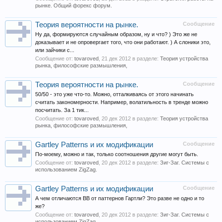
рынке. Общий форекс форум.
Теория вероятности на рынке.
Сообщение
Ну да, формируются случайным образом, ну и что? ) Это же не
доказывает и не опровергает того, что они работают. ) А слоники это,
или зайчики с...
Сообщение от:
tovaroved
,
21 дек 2012
в разделе:
Теория устройства
рынка, философские размышления,
Теория вероятности на рынке.
Сообщение
50/50 - это уже что-то. Можно, отталкиваясь от этого начинать
считать закономерности. Например, волатильность в тренде можно
посчитать. За 1 тик...
Сообщение от:
tovaroved
,
20 дек 2012
в разделе:
Теория устройства
рынка, философские размышления,
Gartley Patterns и их модификации
Сообщение
По-моему, можно и так, только соотношения другие могут быть.
Сообщение от:
tovaroved
,
20 дек 2012
в разделе:
Зиг-Заг. Системы с
использованием ZigZag.
Gartley Patterns и их модификации
Сообщение
А чем отличаются ВВ от паттернов Гартли? Это разве не одно и то
же?
Сообщение от:
tovaroved
,
20 дек 2012
в разделе:
Зиг-Заг. Системы с
использованием ZigZag.