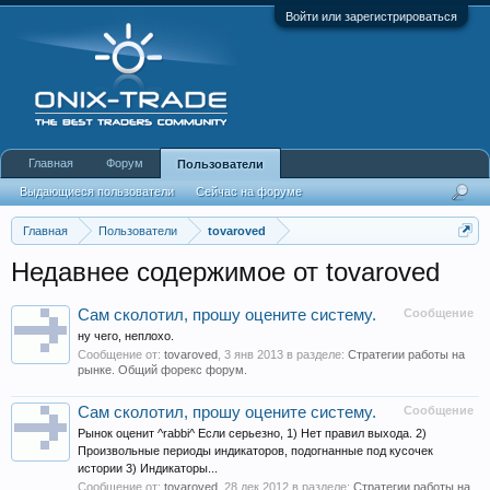
Войти или зарегистрироваться
Главная
Форум
Пользователи
Выдающиеся пользователи
Сейчас на форуме
Недавняя активность
Новые сообщения профиля
Главная
Пользователи
tovaroved
Недавнее содержимое от tovaroved
Сам сколотил, прошу оцените систему.
Сообщение
ну чего, неплохо.
Сообщение от:
tovaroved
,
3 янв 2013
в разделе:
Стратегии работы на
рынке. Общий форекс форум.
Сам сколотил, прошу оцените систему.
Сообщение
Рынок оценит ^rabbi^ Если серьезно, 1) Нет правил выхода. 2)
Произвольные периоды индикаторов, подогнанные под кусочек
истории 3) Индикаторы...
Сообщение от:
tovaroved
,
28 дек 2012
в разделе:
Стратегии работы на