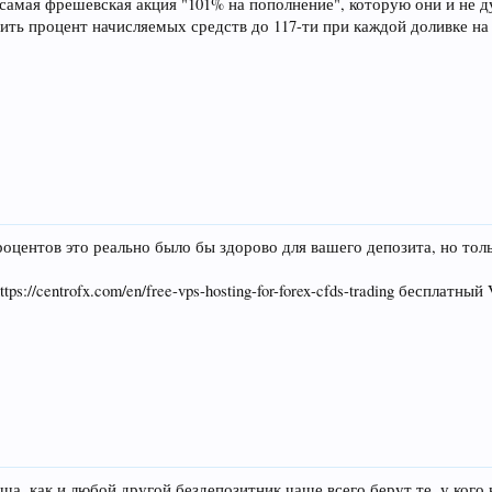
самая фрешевская акция "101% на пополнение", которую они и не д
ить процент начисляемых средств до 117-ти при каждой доливке на
роцентов это реально было бы здорово для вашего депозита, но толь
ps://centrofx.com/en/free-vps-hosting-for-forex-cfds-trading бесплат
а, как и любой другой бездепозитник чаще всего берут те, у кого н