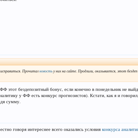
у исправиться. Прочитал
новость
у них на сайте. Продлили, оказывается, этот бездеп
ФФ этот бездепозитный бонус, если конечно в понедельник не выйд
алитику у ФФ есть конкурс прогнозистов). Кстати, как я и говорил
едя сумму.
честно говоря интереснее всего оказались условия
конкурса аналити