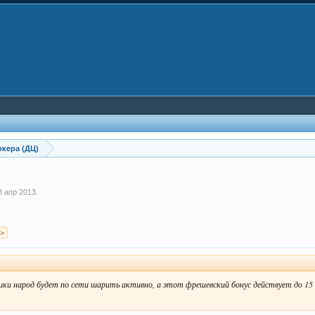
кера (ДЦ)
8 апр 2013
.
 >
ики народ будет по сети шарить активно, а этот фрешевский бонус действует до 15 я