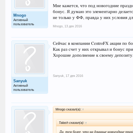
Мне кажется, что под новогодние праздн
бонус. Я думаю это элементарно делает
Mnogo
не только у ФФ, правда у них условия дл
Активный
пользователь
Mnogo
,
13 дек 2016
Сейчас в компании CentroFX акции по б
Как раз счет у них открывал и бонус при
Хорошие дополнение к своему депозиту
Sanyuk
,
17 дек 2016
Sanyuk
Активный
пользователь
Mnogo сказал(а):
↑
Talash сказал(а):
↑
Да, тем более, что на длинные новогодние праз