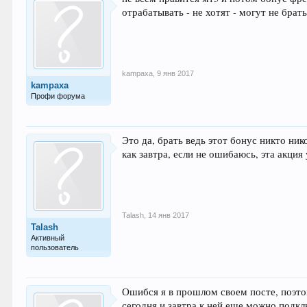
отрабатывать - не хотят - могут не брат
kampaxa
,
9 янв 2017
kampaxa
Профи форума
Это да, брать ведь этот бонус никто ник
как завтра, если не ошибаюсь, эта акция
Talash
,
14 янв 2017
Talash
Активный
пользователь
Ошибся я в прошлом своем посте, поэт
сегодня и завтра к ней еще можно подкл