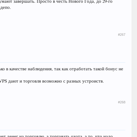
умают завершать. Просто в честь Нового Года, до 29-го
 депо.
#267
ко в качестве наблюдения, так как отработать такой бонус не
ный VPS дают и торговля возможно с разных устроиств.
#268
ет денег на торговлю, а торговать охота, а то, что надо