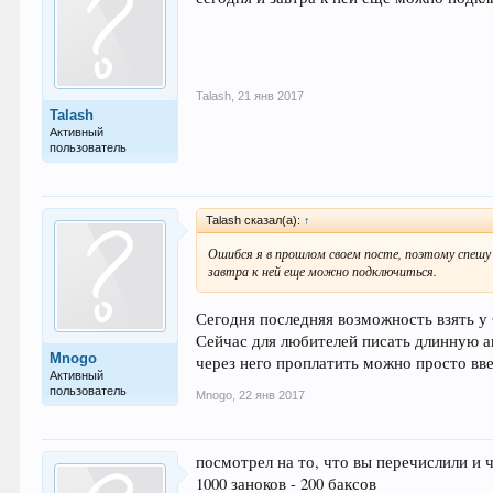
Talash
,
21 янв 2017
Talash
Активный
пользователь
Talash сказал(а):
↑
Ошибся я в прошлом своем посте, поэтому спеш
завтра к ней еще можно подключиться.
Сегодня последняя возможность взять у 
Сейчас для любителей писать длинную ан
Mnogo
через него проплатить можно просто вв
Активный
пользователь
Mnogo
,
22 янв 2017
посмотрел на то, что вы перечислили и 
1000 заноков - 200 баксов