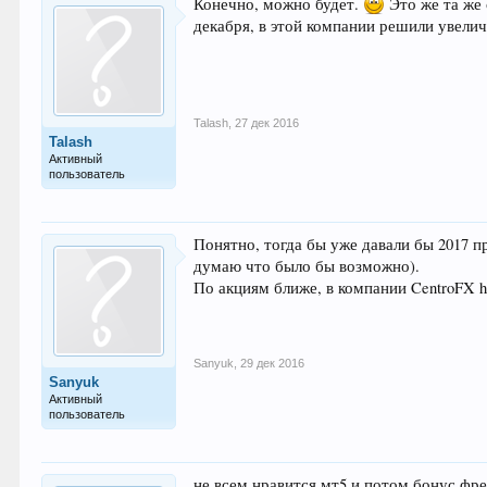
Конечно, можно будет.
Это же та же 
декабря, в этой компании решили увелич
Talash
,
27 дек 2016
Talash
Активный
пользователь
Понятно, тогда бы уже давали бы 2017 п
думаю что было бы возможно).
По акциям ближе, в компании CentroFX htt
Sanyuk
,
29 дек 2016
Sanyuk
Активный
пользователь
не всем нравится мт5 и потом бонус фреш