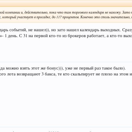
этой компании и, действительно, пока что там торгового календаря не нахожу. Зато
е
, который участвует в просадке, до 117 процентов. Конечно это столь значительно, к
дарь событий, не нашел)), но зато нашел календарь выходных. Сра
 1 день. С 31 на первой кто-то из брокеров работает, а кто-то вы
да можно взять этот же бонус))), уже не первый раз такое было).
о лота возвращают 3 бакса, те кто скальпирует не плохо на этом и за