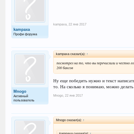
kampaxa
,
22 янв 2017
kampaxa
Профи форума
kampaxa сказал(а):
↑
посмотрел на то, что вы перечислили и честно го
200 баксов
Ну еще победить нужно и текст написать
то. На сколько я понимаю, можно делать
Mnogo
Mnogo
,
22 янв 2017
Активный
пользователь
Mnogo сказал(а):
↑
kampaxa сказал(а):
↑