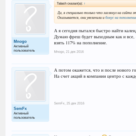
Talash сказал(а):
↑
Да, я специально только что заглянул на сайта 
Оказывается, они увеличили и
бонус на пополнени
А я сегодня пытался быстро найти кален
Думаю фреш будет выходным как и все, +-
Mnogo
взять 117% на пополнение.
Активный
пользователь
Mnogo
,
21 дек 2016
А потом окажется, что и после нового го
На счет акций в компании центро с каждог
SemFx
,
25 дек 2016
SemFx
Активный
пользователь