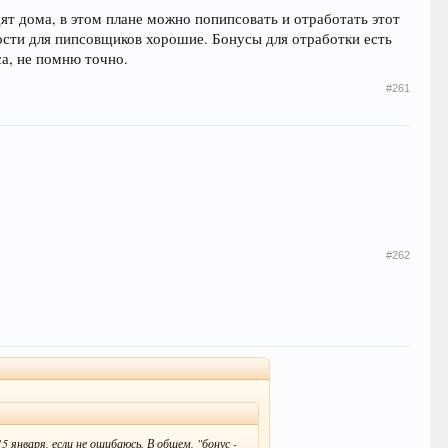
дят дома, в этом плане можно попипсовать и отработать этот
ости для пипсовщиков хорошие. Бонусы для отработки есть
са, не помню точно.
#261
#262
 января, если не ошибаюсь. В общем, "бонус -