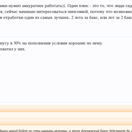
ики нужно аккуратнее работать)). Один плюс - это то, что люди си
ся, сейчас начинаю интересоваться пипсовкой, потому что возможн
я отработки одни из самых лучших, 2 лота за бакс, или лот за 2 бак
онусу в 30% на пополнения условия хорошие по нему.
хватил у них.
.
дники народ будет по сети шарить активно, а этот фрешевский бонус действует до 15