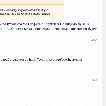
 наше еще одну новую новогоднюю акцию.
ак в случае с бездепом, но тоже неплохо.
зу подумал что мол нафига он нужен?) Но видимо нужен).
ходной. 29 числа кстати последний день когда еще можно будет
#265
работать могут https://centrofx.com/ru/pooshchreniya
#266