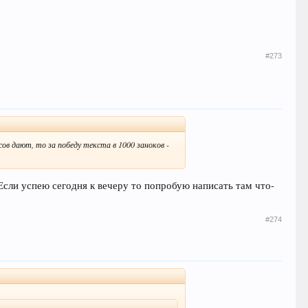
#273
сов дают, то за победу текста в 1000 заноков -
Если успею сегодня к вечеру то попробую написать там что-
#274