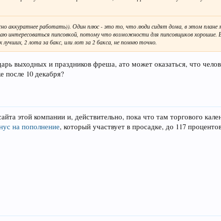
но аккуратнее работать)). Один плюс - это то, что люди сидят дома, в этом план
наю интересоваться пипсовкой, потому что возможности для пипсовщиков хорошие. 
 лучших, 2 лота за бакс, или лот за 2 бакса, не помню точно.
дарь выходных и праздников фреша, ато может оказаться, что челов
е после 10 декабря?
а сайта этой компании и, действительно, пока что там торгового к
нус на пополнение
, который участвует в просадке, до 117 процентов