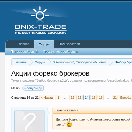
Главная
Пользователи
Форум
Поиск сообщений
Последние сообщения
Главная
Форум
"Околорынок", Свободное общение
Выбор бро
Акции форекс брокеров
Тема в разделе "
Выбор брокера (ДЦ)
", создана пользователем
Alexeybelyakov
,
Метки:
бонусы дц
Страница 14 из 21
< Назад
1
←
12
13
14
15
16
→
21
Вперёд
Talash сказал(а):
↑
Да, тем более, что на длинные новогодние праздн
огонь"