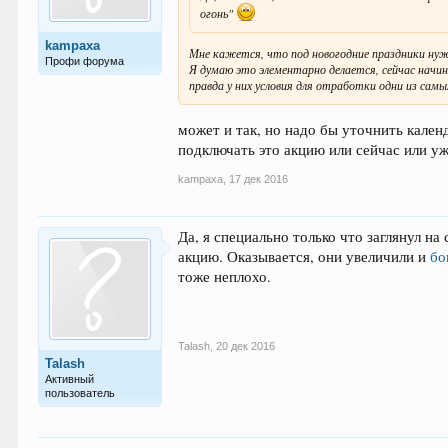
огонь"
kampaxa
Мне кажется, что под новогодние праздники нуж
Профи форума
Я думаю это элементарно делается, сейчас начи
правда у них условия для отработки одни из самых
может и так, но надо бы уточнить кален
подключать это акцию или сейчас или уж
kampaxa
,
17 дек 2016
Да, я специально только что заглянул н
акцию. Оказывается, они увеличили и
бо
тоже неплохо.
Talash
,
20 дек 2016
Talash
Активный
пользователь