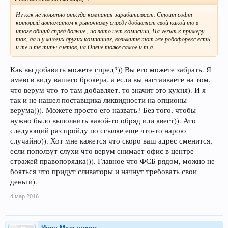
Ну как не понятно откуда компания зарабатывает. Стоит софт
который автоматом к рыночному спреду добавляет свой какой то в
итоге общий спред больше , но зато нет комисиии, На verum к примеру
так, да и у многих других компаниях, возьмите тот же робофорекс есть
и те и те типы счетов, на Опене тоже самое и т.д.
Как вы добавить можете спред?)) Вы его можете забрать. Я
имею в виду вашего брокера, а если вы настаиваете на том,
что верум что-то там добавляет, то значит это кухня). И я
так и не нашел поставщика ликвидности на опционы
верума))). Можете просто его назвать? Без того, чтобы
нужно было выполнить какой-то обряд или квест)). Ато
следующий раз пройду по ссылке еще что-то нарою
случайно)). Хот мне кажется что скоро ваш адрес сменится,
если поползут слухи что верум снимает офис в центре
стражей правопорядка))). Главное что ФСБ рядом, можно не
бояться что придут сливаторы и начнут требовать свои
деньги).
4 мар 2016