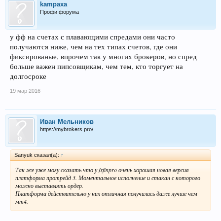
kampaxa
Профи форума
у фф на счетах с плавающими спредами они часто
получаются ниже, чем на тех типах счетов, где они
фиксированые, впрочем так у многих брокеров, но спред
больше важен пипсовщикам, чем тем, кто торгует на
долгосроке
19 мар 2016
Иван Мельников
https://mybrokers.pro/
Sanyuk сказал(а):
↑
Так же уже могу сказать что у fxfinpro очень хорошая новая версия
платформа протрейд 3. Моментальное исполнение и стакан с которого
можно выставлять ордер.
Платформа действительно у них отличная получилась даже лучше чем
мт4.