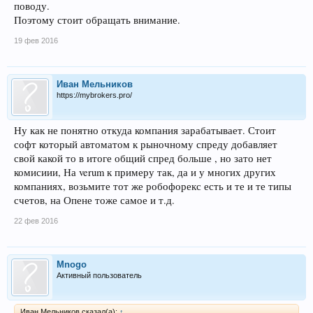
поводу.
Поэтому стоит обращать внимание.
19 фев 2016
Иван Мельников
https://mybrokers.pro/
Ну как не понятно откуда компания зарабатывает. Стоит
софт который автоматом к рыночному спреду добавляет
свой какой то в итоге общий спред больше , но зато нет
комисиии, На verum к примеру так, да и у многих других
компаниях, возьмите тот же робофорекс есть и те и те типы
счетов, на Опене тоже самое и т.д.
22 фев 2016
Mnogo
Активный пользователь
Иван Мельников сказал(а):
↑