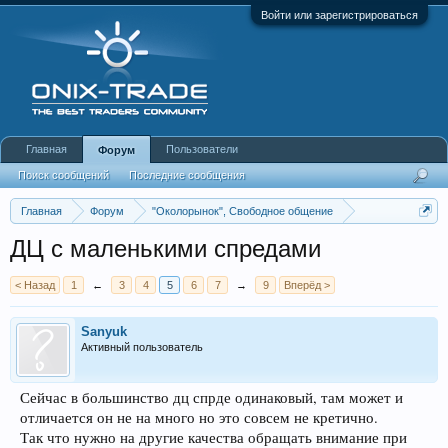
Войти или зарегистрироваться
Главная
Пользователи
Форум
Поиск сообщений
Последние сообщения
Главная
Форум
"Околорынок", Свободное общение
Выбор брокера (ДЦ)
ДЦ с маленькими спредами
< Назад
1
←
3
4
5
6
7
→
9
Вперёд >
Sanyuk
Активный пользователь
Сейчас в большинство дц спрде одинаковый, там может и
отличается он не на много но это совсем не кретично.
Так что нужно на другие качества обращать внимание при