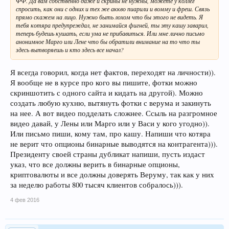
ФФ. Да вам собственно даже и скрины не нужны, можете у коллег
спросить, как они с одних и тех же аккво пиарили и вомму и фреш. Связь
прямо скажем на лицо. Нужно быть лохом что бы этого не видеть. Я
тебя котяра предупреждал, не занимайся фигней, ты эту кашу заварил,
теперь будешь кушать, если ума не прибавиться. Или мне лично письмо
анонимное Марго или Лене что бы обратили внимание на то что ты
здесь вытворяешь и кто здесь все начал?
Я всегда говорил, когда нет фактов, переходят на личности)).
Я вообще не в курсе про кого вы пишите, фотки можно
скриншотить с одного сайта и кидать на другой). Можно
создать любую кухню, вытянуть фотки с верума и закинуть
на нее. А вот видео подделать сложнее. Ссыль на разгромное
видео давай, у Лены или Марго или у Васи у кого угодно)).
Или письмо пиши, кому там, про кашу. Напиши что котяра
не верит что опционы бинарные выводятся на контрагента))).
Президенту своей страны дубликат напиши, пусть издаст
указ, что все должны верить в бинарные опционы,
криптовалюты и все должны доверять Веруму, так как у них
за неделю работы 800 тысяч клиентов собралось))).
4 фев 2016