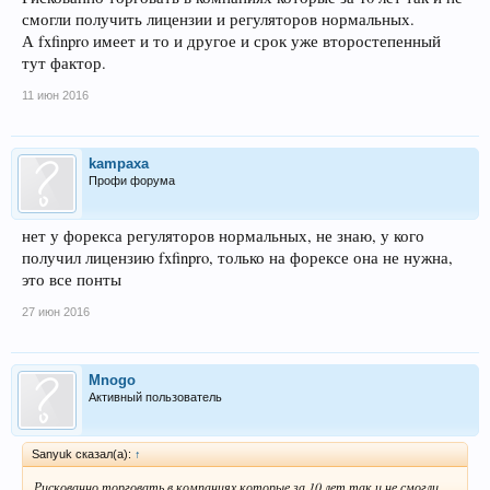
смогли получить лицензии и регуляторов нормальных.
А fxfinpro имеет и то и другое и срок уже второстепенный
тут фактор.
11 июн 2016
kampaxa
Профи форума
нет у форекса регуляторов нормальных, не знаю, у кого
получил лицензию fxfinpro, только на форексе она не нужна,
это все понты
27 июн 2016
Mnogo
Активный пользователь
Sanyuk сказал(а):
↑
Рискованно торговать в компаниях которые за 10 лет так и не смогли