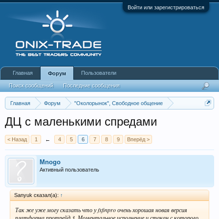
Войти или зарегистрироваться
Главная
Пользователи
Форум
Поиск сообщений
Последние сообщения
Главная
Форум
"Околорынок", Свободное общение
Выбор брокера (ДЦ)
ДЦ с маленькими спредами
< Назад
1
←
4
5
6
7
8
9
Вперёд >
Mnogo
Активный пользователь
Sanyuk сказал(а):
↑
Так же уже могу сказать что у fxfinpro очень хорошая новая версия
платформа протрейд 3. Моментальное исполнение и стакан с которого