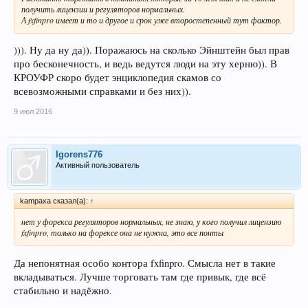
получить лицензии и регуляторов нормальных.
А fxfinpro имеет и то и другое и срок уже второстепенный тут фактор.
))). Ну да ну да)). Поражаюсь на сколько Эйнштейн был прав
про бесконечность, и ведь ведутся люди на эту херню)). В
КРОУФР скоро будет энциклопедия скамов со
всевозможными справками и без них)).
9 июл 2016
Igorens776
Активный пользователь
kampaxa сказал(а):
↑
нет у форекса регуляторов нормальных, не знаю, у кого получил лицензию
fxfinpro, только на форексе она не нужна, это все понты
Да непонятная особо контора fxfinpro. Смысла нет в такие
вкладываться. Лучше торговать там где привык, где всё
стабильно и надёжно.