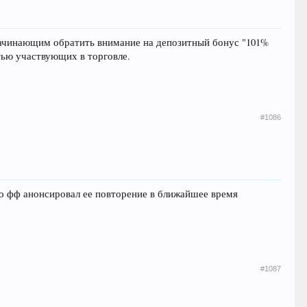
л начинающим обратить внимание на депозитный бонус "101%
стью участвующих в торговле.
#1086
 но фф анонсировал ее повторение в ближайшее время
#1087