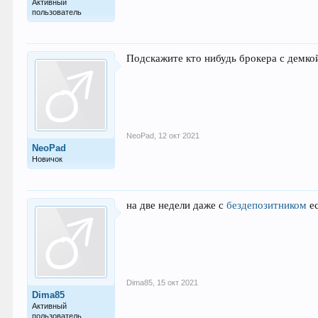
Активный
пользователь
Подскажите кто нибудь брокера с демкой
NeoPad
,
12 окт 2021
NeoPad
Новичок
на две недели даже с
бездепозитником
ес
Dima85
,
15 окт 2021
Dima85
Активный
пользователь