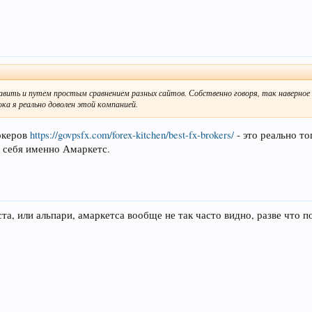
авить и путем простым сравнением разных сайтов. Собственно говоря, так наверное 
ока я реально доволен этой компанией.
океров
https://govpsfx.com/forex-kitchen/best-fx-brokers/
- это реально т
я себя именно Амаркетс.
ста, или альпари, амаркетса вообще не так часто видно, разве что 