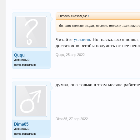
Dima85 сказал(а):
↑
да, это свежая акция, не знаю только, наскольк
Читайте
условия
. Но, насколько я понял
достаточно, чтобы получить от нее неп
Ququ
,
25 апр 2022
Ququ
Активный
пользователь
думал, она только в этом месяце работае
Dima85
,
27 апр 2022
Dima85
Активный
пользователь