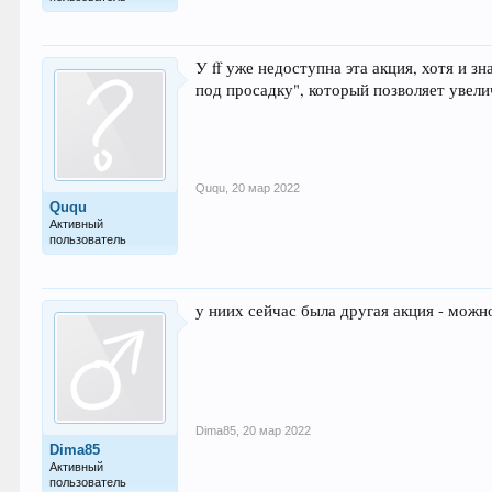
У ff уже недоступна эта акция, хотя и
под просадку", который позволяет увели
Ququ
,
20 мар 2022
Ququ
Активный
пользователь
у ниих сейчас была другая акция - можн
Dima85
,
20 мар 2022
Dima85
Активный
пользователь