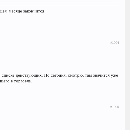
ющем месяце закончится
#1094
а в списке действующих. Но сегодня, смотрю, там значится уже
щего в торговле.
#1095