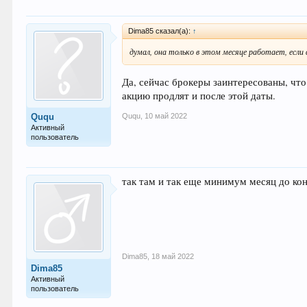
Dima85 сказал(а):
↑
думал, она только в этом месяце работает, если 
Да, сейчас брокеры заинтересованы, чт
акцию продлят и после этой даты.
Ququ
,
10 май 2022
Ququ
Активный
пользователь
так там и так еще минимум месяц до кон
Dima85
,
18 май 2022
Dima85
Активный
пользователь