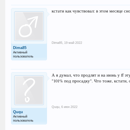
кстати как чувствовал: в этом месяце с
Dima85
,
19 май 2022
Dima85
Активный
пользователь
А я думал, что продлят и на июнь у ff э
"101% под просадку". Что тоже, кстати,
Ququ
,
6 июн 2022
Ququ
Активный
пользователь