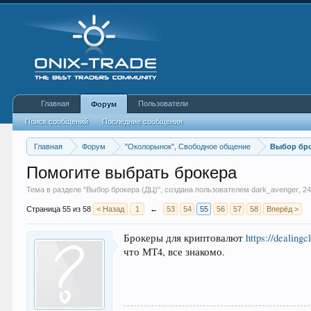
Главная
Пользователи
Форум
Поиск сообщений
Последние сообщения
Главная
Форум
"Околорынок", Свободное общение
Выбор бро
Помогите выбрать брокера
Тема в разделе "
Выбор брокера (ДЦ)
", создана пользователем
dark_avenger
,
24
Страница 55 из 58
< Назад
1
←
53
54
55
56
57
58
Вперёд >
Брокеры для криптовалют
https://dealing
что МТ4, все знакомо.