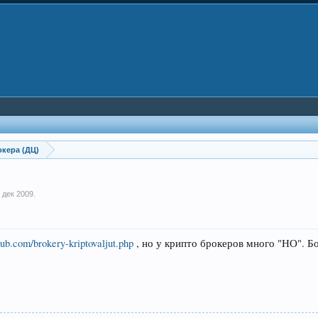
кера (ДЦ)
 дек 2009
.
club.com/brokery-kriptovaljut.php
, но у крипто брокеров много "НО". Б