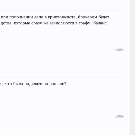
та при пополнении депо в криптовалюте, брокером будет
едства, которые сразу же зачисляются в графу "баланс"
#1088
ого, что было подключено раньше?
#1089