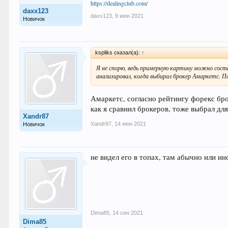
https://dealingclub.com/
daxx123
daxx123
,
9 июн 2021
Новичок
kspliks сказал(а):
↑
Я не спорю, ведь примерную картину можно сост
анализировал, когда выбирал брокер Амаркетс. П
Амаркетс, согласно рейтингу форекс бр
как я сравнил брокеров, тоже выбрал дл
Xandr87
Xandr87
,
14 июн 2021
Новичок
не видел его в топах, там абычно или ин
Dima85
,
14 сен 2021
Dima85