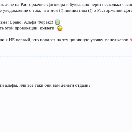
гласие на Расторжение Договора и буквально через несколько часо
е уведомление о том, что моя (!) инициатива (!) о Расторжении До
изма! Браво, Альфа Форекс!
ть этой провокации, коллеги!
вно я НЕ первый, кто попался на эту циничную уловку менеджеров
А
эти альфы, или все таки они вам деньги отдали?