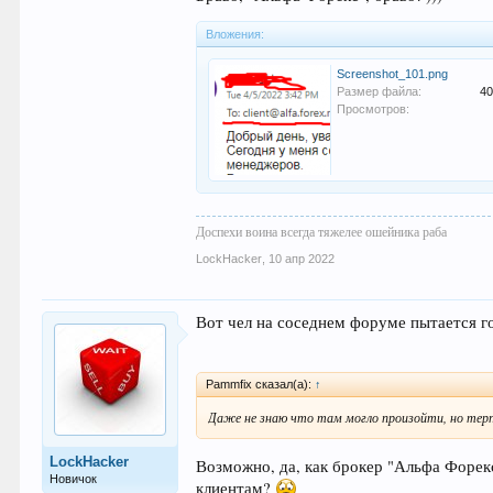
Вложения:
Screenshot_101.png
Размер файла:
40
Просмотров:
Доспехи воина всегда тяжелее ошейника раба
LockHacker
,
10 апр 2022
Вот чел на соседнем форуме пытается г
Pammfix сказал(а):
↑
Даже не знаю что там могло произойти, но терпе
LockHacker
Возможно, да, как брокер "Альфа Форекс
Новичок
клиентам?