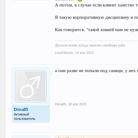
А потом, в случае если клиент хамство 
Я такую корпоративную дисциплину и по
Как говорится, "такой хоккей нам не ну
Доспехи воина всегда тяжелее ошейника раба
LockHacker
,
14 апр 2022
а они разве не попали под санкци, у не
Dima85
,
18 апр 2022
Dima85
Активный
пользователь