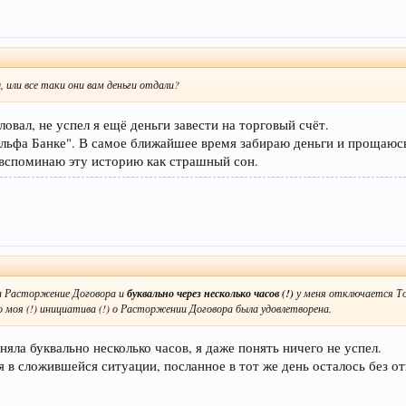
, или все таки они вам деньги отдали?
овал, не успел я ещё деньги завести на торговый счёт.
Альфа Банке". В самое ближайшее время забираю деньги и прощаюсь
 вспоминаю эту историю как страшный сон.
на Расторжение Договора и
буквально через несколько часов (!)
у меня отключается Тор
 моя (!) инициатива (!) о Расторжении Договора была удовлетворена.
яла буквально несколько часов, я даже понять ничего не успел.
в сложившейся ситуации, посланное в тот же день осталось без от