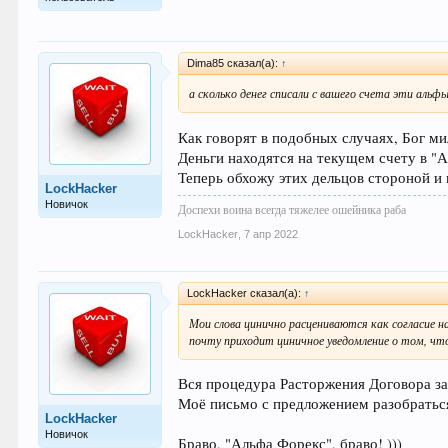
Dima85 сказал(а):
↑
а сколько денег списали с вашего счета эти альфы
Как говорят в подобных случаях, Бог мил
Деньги находятся на текущем счету в "
Теперь обхожу этих дельцов стороной и
LockHacker
Новичок
Доспехи воина всегда тяжелее ошейника раба
LockHacker
,
7 апр 2022
LockHacker сказал(а):
↑
Мои слова цинично расцениваются как согласие 
почту приходит циничное уведомление о том, что
Вся процедура Расторжения Договора зан
Моё письмо с предложением разобраться 
LockHacker
Новичок
Браво, "Альфа Форекс", браво! )))