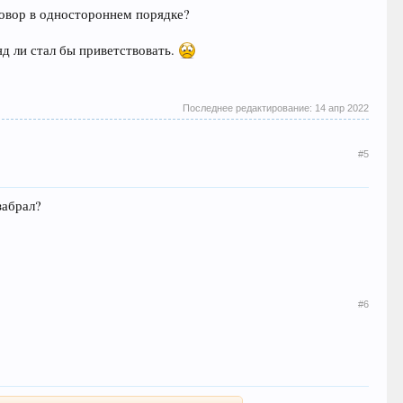
оговор в одностороннем порядке?
д ли стал бы приветствовать.
Последнее редактирование:
14 апр 2022
#5
забрал?
#6