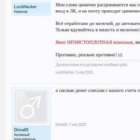
Мои слова цинично расцениваются как со
LockHacker
вход в ЛК, и на почту приходит цинично
Новичок
Всё отработано до мелочей, до автомат
Только вдумайтесь в низость и мелочнос
Явно НЕЧИСТОПЛОТНАЯ компания
, я
Противно, реально противно! (((
Доспехи воина всегда тяжелее ошейника раба
LockHacker
,
5 апр 2022
а сколько денег списали с вашего счета 
Dima85
,
7 апр 2022
Dima85
Активный
пользователь