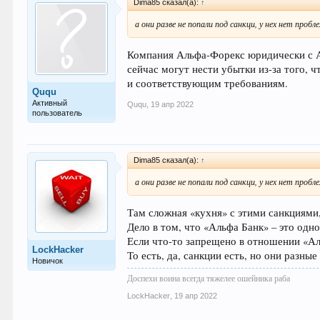
Dima85 сказал(а):
↑
а они разве не попали под санкци, у нех нет про
Компания Альфа-Форекс юридически с Ал
сейчас могут нести убытки из-за того, 
и соответствующим требованиям.
Ququ
Активный
Ququ
,
19 апр 2022
пользователь
Dima85 сказал(а):
↑
а они разве не попали под санкци, у нех нет про
Там сложная «кухня» с этими санкциями
Дело в том, что «Альфа Банк» – это одн
Если что-то запрещено в отношении «Ал
LockHacker
То есть, да, санкции есть, но они разные
Новичок
Доспехи воина всегда тяжелее ошейника раба
LockHacker
,
19 апр 2022