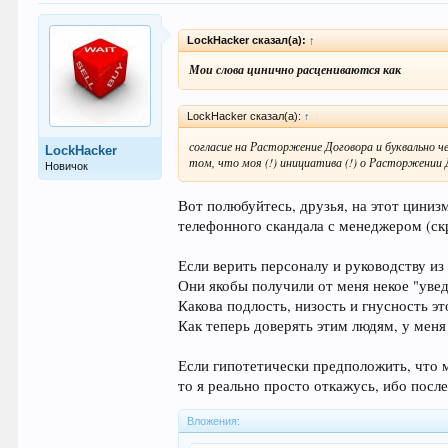
LockHacker сказал(а):
↑
Мои слова цинично расцениваются как
LockHacker сказал(а):
↑
согласие на Расторжение Договора и буквально че
LockHacker
том, что моя (!) инициатива (!) о Расторжении 
Новичок
Вот полюбуйтесь, друзья, на этот циниз
телефонного скандала с менеджером (ск
Если верить персоналу и руководству и
Они якобы получили от меня некое "уве
Какова подлость, низость и гнусность эт
Как теперь доверять этим людям, у меня
Если гипотетически предположить, что 
то я реально просто откажусь, ибо посл
Вложения: