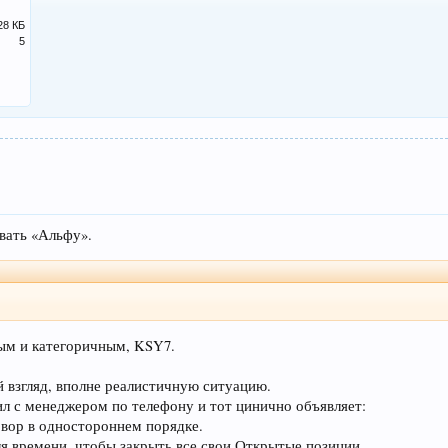
28 КБ
5
вать «Альфу».
ным и категоричным, KSY7.
 взгляд, вполне реалистичную ситуацию.
л с менеджером по телефону и тот цинично объявляет:
вор в одностороннем порядке.
ля времени, чтобы закрыть все свои Открытые позиции.