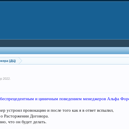
кера (ДЦ)
пр 2022
.
с
беспрецедентным и циничным поведением менеджеров Альфа Фор
р устроил провокацию и после того как я в ответ вспылил,
ы о Расторжении Договора.
вно, что он будет делать.