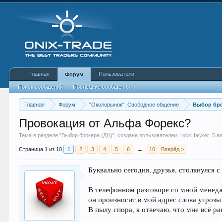
Главная
Пользователи
Форум
Поиск сообщений
Последние сообщения
Главная
Форум
"Околорынок", Свободное общение
Выбор бро
Провокация от Альфа Форекс?
Тема в разделе "
Выбор брокера (ДЦ)
", создана пользователем
LockHacker
,
5 а
Страница 1 из 10
1
2
3
4
5
6
→
10
Вперёд >
Буквально сегодня, друзья, столкнулся 
В телефонном разговоре со мной менедже
он произносит в мой адрес слова угроз
В пылу спора, я отвечаю, что мне всё ра