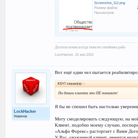
Screenshot_112.png
Размер файла:
Просмотров:
Доспехи воина всегда тяжелее ошейника раба
LockHacker
,
22 апр 2022
Вот ещё один чел пытается реабилитиро
KSY7 сказал(а):
↑
На деньги клиента это НЕ повлияет!
Я бы не спешил быть настолько уверен
LockHacker
Новичок
Могу смоделировать следующую, на мой
Клиент, подобно моему случаю, поспори
«Альфа Форекс» расторгает с Вами Дого
У Вас, уважаемый клиент, имеется неде