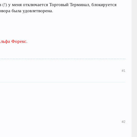
в (!) у меня отключается Торговый Терминал, блокируется
говора была удовлетворена.
льфа Форекс
.
#1
#2