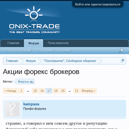
Войти или зарегистрироваться
Главная
Пользователи
Форум
Поиск сообщений
Последние сообщения
Главная
Форум
"Околорынок", Свободное общение
Выбор брокера (ДЦ)
Акции форекс брокеров
Метки:
бонусы дц
< Назад
1
←
15
16
17
18
19
→
21
Вперёд >
kampaxa
Профи форума
странно, а говорил о нем совсем другое и репутацию
форексклуб себе подмочил и о нем годами говорили, как о