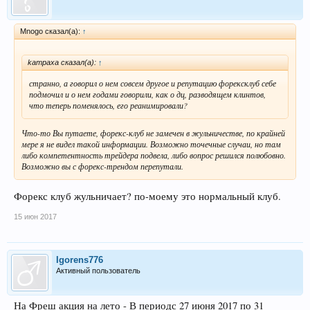
Mnogo сказал(а):
↑
kampaxa сказал(а):
↑
странно, а говорил о нем совсем другое и репутацию форексклуб себе
подмочил и о нем годами говорили, как о дц, разводящем клинтов,
что теперь поменялось, его реанимировали?
Что-то Вы путаете, форекс-клуб не замечен в жульничестве, по крайней
мере я не видел такой информации. Возможно точечные случаи, но там
либо компетентность трейдера подвела, либо вопрос решился полюбовно.
Возможно вы с форекс-трендом перепутали.
Форекс клуб жульничает? по-моему это нормальный клуб.
15 июн 2017
Igorens776
Активный пользователь
На Фреш акция на лето - В периодс 27 июня 2017 по 31