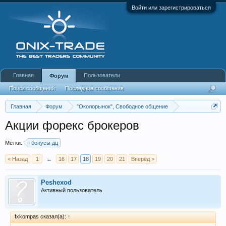
Войти или зарегистрироваться
Главная
Пользователи
Форум
Поиск сообщений
Последние сообщения
Главная
Форум
"Околорынок", Свободное общение
Выбор брокера (ДЦ)
Акции форекс брокеров
Метки:
бонусы дц
< Назад
1
←
16
17
18
19
20
21
Вперёд >
Peshexod
Активный пользователь
fxkompas сказал(а):
↑