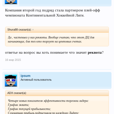
Компания второй год подряд стала партнером плей-офф
чемпионата Континентальной Хоккейной Лиги.
Shura88 сказал(а):
↑
Да , частенько у них реквоты. Вообще считаю, что этот ДЦ для
начинающих, для тех кто торгует на центовых счетах.
реквота
ответье на вопрос вы хоть понимаете что значит
?
16 мар 2015
ipsum
Активный пользователь
ADX сказал(а):
Четыре новых показателя эффективности торговли лидера:
График эквити;
График текущей прибыльности;
Суммарная прибыль подписчиков по каждому Лидеру;