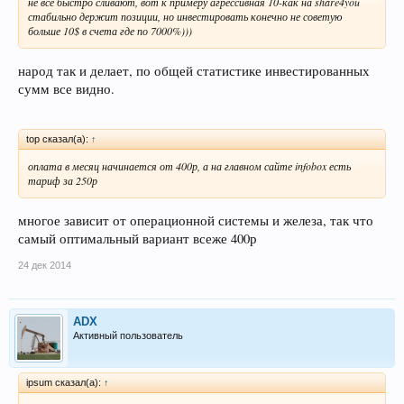
не все быстро сливают, вот к примеру агрессивная 10-как на share4you
стабильно держит позиции, но инвестировать конечно не советую
больше 10$ в счета где по 7000%)))
народ так и делает, по общей статистике инвестированных
сумм все видно.
top сказал(а):
↑
оплата в месяц начинается от 400р, а на главном сайте infobox есть
тариф за 250р
многое зависит от операционной системы и железа, так что
самый оптимальный вариант всеже 400р
24 дек 2014
ADX
Активный пользователь
ipsum сказал(а):
↑