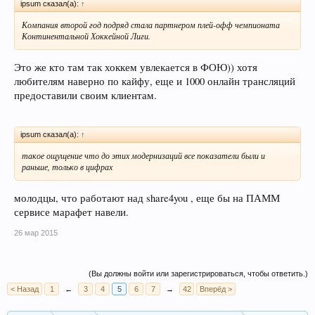
ipsum сказал(а):
↑
Компания второй год подряд стала партнером плей-офф чемпионата
Континентальной Хоккейной Лиги.
Это же кто там так хоккем увлекается в ФОЮ)) хотя
любителям наверно по кайфу, еще и 1000 онлайн трансляций
предоставили своим клиентам.
ipsum сказал(а):
↑
такое ощущение что до этих модернизаций все показатели были и
раньше, только в цифрах
молодцы, что работают над share4you , еще бы на ПАММ
сервисе марафет навели.
26 мар 2015
(Вы должны войти или зарегистрироваться, чтобы ответить.)
< Назад
1
←
3
4
5
6
7
→
42
Вперёд >