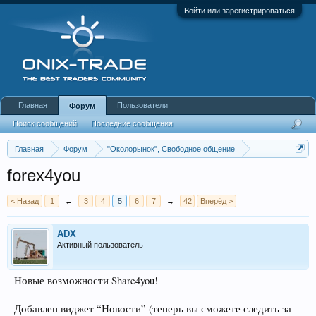
Войти или зарегистрироваться
Главная
Пользователи
Форум
Поиск сообщений
Последние сообщения
Главная
Форум
"Околорынок", Свободное общение
Выбор брокера (ДЦ)
forex4you
< Назад
1
←
3
4
5
6
7
→
42
Вперёд >
ADX
Активный пользователь
Новые возможности Share4you!
Добавлен виджет “Новости” (теперь вы сможете следить за