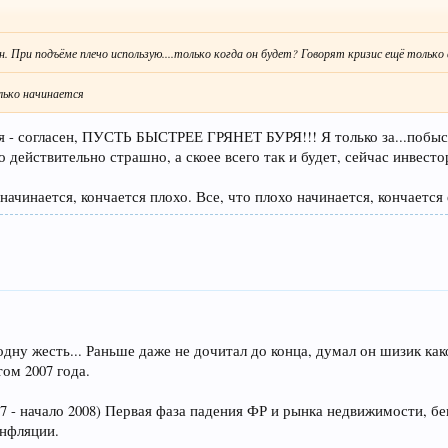
ен. При подъёме плечо использую....только когда он будет? Говорят кризис ещё только в
олько начинается
я - согласен, ПУСТЬ БЫСТРЕЕ ГРЯНЕТ БУРЯ!!! Я только за...побыст
это действительно страшно, а скоее всего так и будет, сейчас инвес
ачинается, кончается плохо. Все, что плохо начинается, кончается 
.. одну жесть... Раньше даже не дочитал до конца, думал он шизик как
том 2007 года.
07 - начало 2008) Первая фаза падения ФР и рынка недвижимости, б
инфляции.