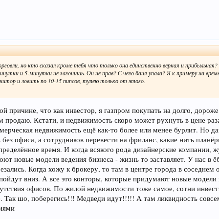
рговли, но кто сказал кроме тебя что только она единственно верная и прибыльная
инутки и 5-минутки не загонишь. Он не прав? С чего баня упала? Я к примеру на врем
онитор и ловить по 10-15 пипсов, тупею только от этого.
ой причине, что как инвестор, я газпром покупать на долго, дороже
м продаю. Кстати, и недвижимость скоро может рухнуть в цене раза
ммерческая недвижимость ещё как-то более или менее бурлит. Но 
 без офиса, а сотрудников перевести на фриланс, какие нить планёр
определённое время. И когда всякого рода дизайнерские компании, ж
оют новые модели ведения бизнеса - жизнь то заставляет. У нас в ё
езались. Когда хожу к брокеру, то там в центре города в соседнем
 пойдут вниз. А все это конторы, которые придумают новые модели в
сутствия офисов. По жилой недвижимости тоже самое, сотни инвест
 Так шо, поберегись!!! Медведи идут!!!!! А там ликвидность совсем 
виями