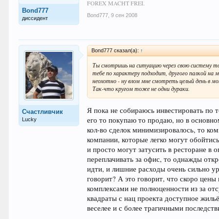
FOREX MACHT FREI.
Bond777
Bond777
,
9 сен 2008
диссидент
Bond777 сказал(а):
↑
Ты смотришь на ситуацию через свою систему то
тебе по характеру подходит, другого палкой на м
неохотно - ну влом мне смотреть целый день в м
Так-что кругом тоже не одни дураки.
Я пока не собираюсь инвестировать по т
Счастливчик
его то покупаю то продаю, но в основно
Lucky
кол-во сделок минимизировалось, то ко
компании, которые легко могут обойтись
и просто могут затусить в ресторане в 
переплачивать за офис, то однажды откр
идти, и лишние расходы очень сильно ур
говорит? А это говорит, что скоро цены
комплексами не полноценности из за от
квадраты с нац проекта доступное жильё.
веселее и с более трагичными последст