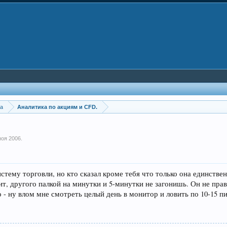
ка
Аналитика по акциям и CFD.
ноя 2006
.
тему торговли, но кто сказал кроме тебя что только она единстве
ит, другого палкой на минутки и 5-минутки не загонишь. Он не пра
 - ну влом мне смотреть целый день в монитор и ловить по 10-15 пи