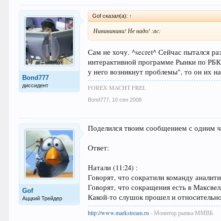
Gof сказал(а):
↑
Нинининини! Не надо! :ac:
Сам не хочу. ^secret^ Сейчас пытался р
интерактивной программе Рынки по РБК.
у него возникнут проблемы", то он их н
Bond777
диссидент
FOREX MACHT FREI.
Bond777
,
10 сен 2008
Поделился твоим сообщением с одним 
Ответ:
Натали (11:24) :
Говорят, что сократили команду аналит
Говорят, что сокращения есть в Максвел
Gof
Какой-то слушок прошел и относительн
Аццкий Трейдер
http://www.markstream.ru
- Монитор рынка ММВБ