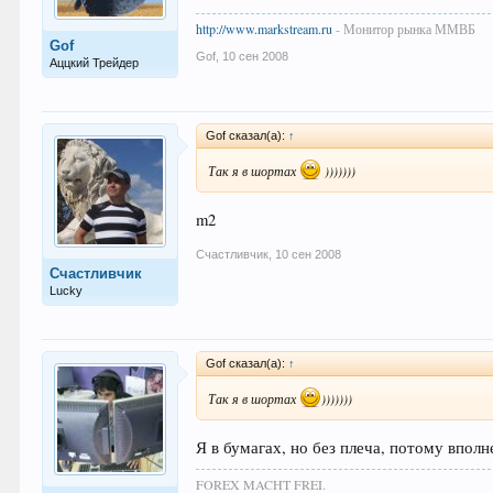
http://www.markstream.ru
- Монитор рынка ММВБ
Gof
Gof
,
10 сен 2008
Аццкий Трейдер
Gof сказал(а):
↑
Так я в шортах
)))))))
m2
Счастливчик
,
10 сен 2008
Счастливчик
Lucky
Gof сказал(а):
↑
Так я в шортах
)))))))
Я в бумагах, но без плеча, потому вполн
FOREX MACHT FREI.