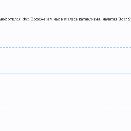
кротился. :be: Похоже и у нас началась катаклизма, начатая Bear St