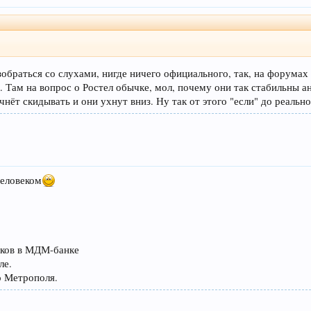
азобраться со слухами, нигде ничего официального, так, на форума
 Там на вопрос о Ростел обычке, мол, почему они так стабильны а
ачнёт скидывать и они ухнут вниз. Ну так от этого "если" до реаль
человеком
иков в МДМ-банке
ле.
о Метрополя.