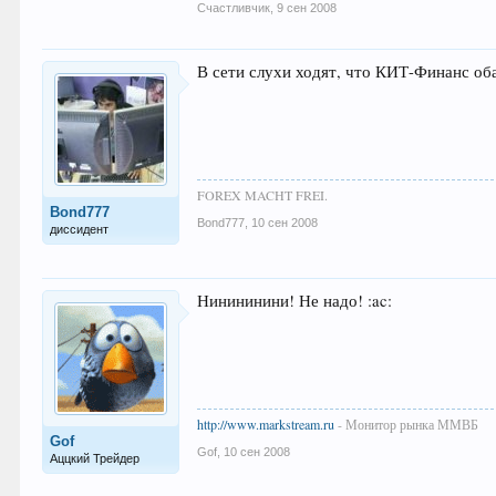
Счастливчик
,
9 сен 2008
В сети слухи ходят, что КИТ-Финанс обан
FOREX MACHT FREI.
Bond777
Bond777
,
10 сен 2008
диссидент
Нинининини! Не надо! :ac:
http://www.markstream.ru
- Монитор рынка ММВБ
Gof
Gof
,
10 сен 2008
Аццкий Трейдер