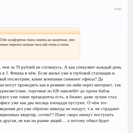
#781
? Тебе комфортно тики ловить на минутках, это
енные отрезки меньше часа иду очень и очень
, чем за 70 рублей не соглашусь. А как спекулянт каждый день
 в 3. Фишка в чём. Если жильё уже в глубокой стагнации и
давай посмотрим, какие компании снимают офисы? Да
ки могут проводить как в режиме он-лайн через интернет, так
урналистские, торговые из b2b заколебёт до хрена бабла
бурге уже такие прецеденты есть, и бизнес даже лучше стал
 офисе уже как два месяца площади пустуют. О чём это
едения дел уже обратно никогда не поедут, т.к. не страдают
иционных квартир, сотни!!! Плюс скоро начнут поступать
другая, не как на рынке акций.... а потому обвал будет