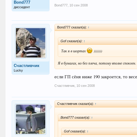
Bond777
Bond777
,
10 сен 2008
диссидент
Bond777 сказал(а):
↑
Gof сказал(а):
↑
Так я в шортах
)))))))
Я в бумагах, но без плеча, потому вполне спокоен
Счастливчик
Lucky
если ГП сёня ниже 190 закроется, то вес
Счастливчик
,
10 сен 2008
Счастливчик сказал(а):
↑
Bond777 сказал(а):
↑
Gof сказал(а):
↑