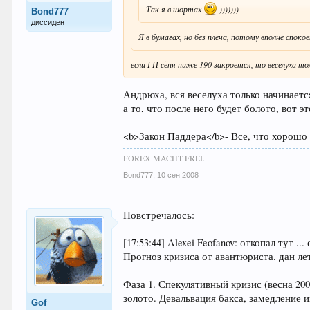
Так я в шортах
)))))))
Bond777
диссидент
Я в бумагах, но без плеча, потому вполне споко
если ГП сёня ниже 190 закроется, то веселуха т
Андрюха, вся веселуха только начинаетс
а то, что после него будет болото, вот 
<b>Закон Паддера</b>- Все, что хорошо н
FOREX MACHT FREI.
Bond777
,
10 сен 2008
Повстречалось:
[17:53:44] Alexei Feofanov: откопал тут .
Прогноз кризиса от авантюриста. дан ле
Фаза 1. Спекулятивный кризис (весна 20
золото. Девальвация бакса, замедление 
Gof