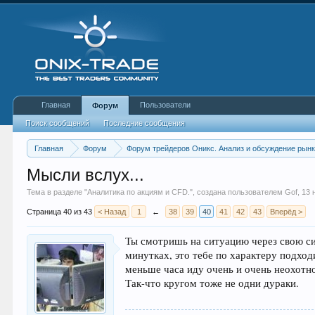
Главная
Пользователи
Форум
Поиск сообщений
Последние сообщения
Главная
Форум
Форум трейдеров Оникс. Анализ и обсуждение рын
Мысли вслух...
Тема в разделе "
Аналитика по акциям и CFD.
", создана пользователем
Gof
,
13 
Страница 40 из 43
< Назад
1
←
38
39
40
41
42
43
Вперёд >
Ты смотришь на ситуацию через свою сис
минутках, это тебе по характеру подход
меньше часа иду очень и очень неохотно
Так-что кругом тоже не одни дураки.