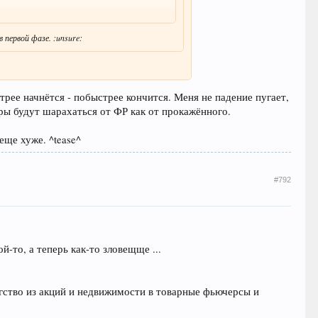
 первой фазе. :unsure:
рее начнётся - побыстрее кончится. Меня не падение пугает,
торы будут шарахаться от ФР как от прокажённого.
еще хуже. ^tease^
#792
ой-то, а теперь как-то зловещще ...
егство из акций и недвижимости в товарные фьючерсы и