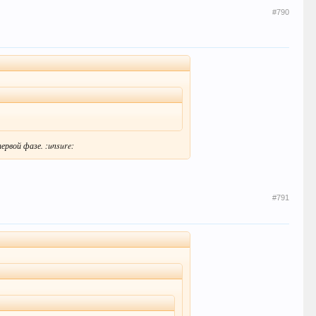
#790
ервой фазе. :unsure:
#791