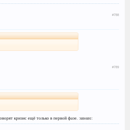
#788
#789
оворят кризис ещё только в первой фазе. :unsure: