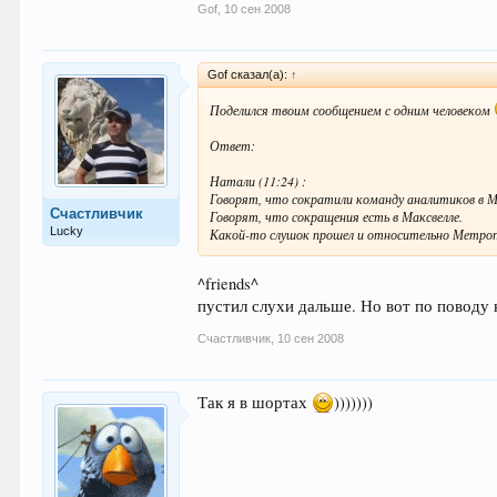
Gof
,
10 сен 2008
Gof сказал(а):
↑
Поделился твоим сообщением с одним человеком
Ответ:
Натали (11:24) :
Говорят, что сократили команду аналитиков в 
Счастливчик
Говорят, что сокращения есть в Максвелле.
Lucky
Какой-то слушок прошел и относительно Метроп
^friends^
пустил слухи дальше. Но вот по поводу 
Счастливчик
,
10 сен 2008
Так я в шортах
)))))))