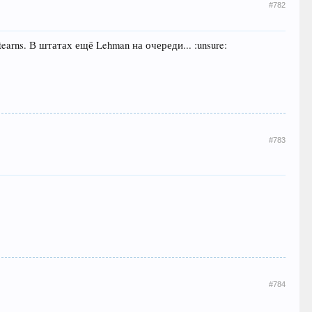
#782
earns. В штатах ещё Lehman на очереди... :unsure:
#783
#784