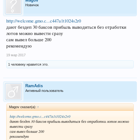
Magov
Новичок
http://welcome.gmo.c...c447a1t1024s2r0
дают бездеп 30 баксов прибыль выводиться без отработки
лотов можно вывести сразу
сам вывел больше 200
рекомендую
19 мар 2017
1 человеку нравится это.
RamAdis
Активный пользователь
Magov сказал(а):
↑
http://welcome.gmo.c...c447a1t1024s2r0
дают бездеп 30 баксов прибыль выводиться без отработки лотов можно
вывести сразу
сам вывел больше 200
рекомендую