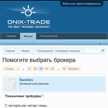
Войти или зарегистрироваться
Главная
Пользователи
Форум
Поиск сообщений
Последние сообщения
Главная
Форум
"Околорынок", Свободное общение
Выбор брокера (ДЦ)
Помогите выбрать брокера
< Назад
1
←
47
48
49
50
51
→
58
Вперёд >
RamAdis
Активный пользователь
Уважаемые трейдеры !
С интересом читаю темы.