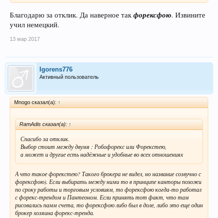
форексфою
Благодарю за отклик. Да наверное так
. Извините
учил немецкий.
13 мар 2017
Igorens776
Активный пользователь
Mnogo сказал(а):
↑
RamAdis сказал(а):
↑
Спасибо за отклик.
Выбор стоит между двумя : Робофорекс или Форекстею,
а может и другие есть надёжные и удобные во всех отношениях
А что такое форекстею? Такого брокера не видел, но название созвучно с
форексфою). Если выбирать между ними то в принципе канторы похожи
по сроку работы и торговым условиям, то форексфою когда-то работал
с форекс-трендом и Пантеоном. Если принять тот факт, что там
рисовались памм счета, то форексфою либо был в доле, либо это еще один
брокер хозяина форекс-тренда.