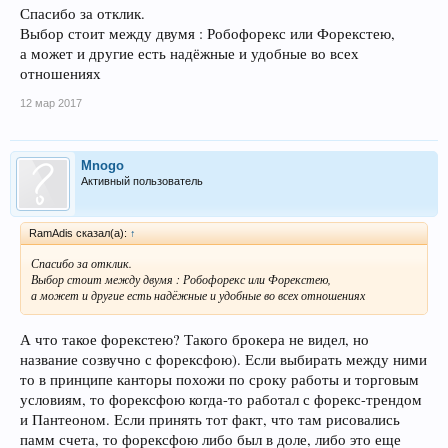
Спасибо за отклик.
Выбор стоит между двумя : Робофорекс или Форекстею,
а может и другие есть надёжные и удобные во всех
отношениях
12 мар 2017
Mnogo
Активный пользователь
RamAdis сказал(а):
↑
Спасибо за отклик.
Выбор стоит между двумя : Робофорекс или Форекстею,
а может и другие есть надёжные и удобные во всех отношениях
А что такое форекстею? Такого брокера не видел, но
название созвучно с форексфою). Если выбирать между ними
то в принципе канторы похожи по сроку работы и торговым
условиям, то форексфою когда-то работал с форекс-трендом
и Пантеоном. Если принять тот факт, что там рисовались
памм счета, то форексфою либо был в доле, либо это еще