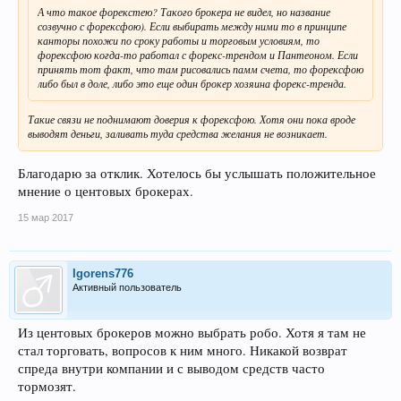
А что такое форекстею? Такого брокера не видел, но название
созвучно с форексфою). Если выбирать между ними то в принципе
канторы похожи по сроку работы и торговым условиям, то
форексфою когда-то работал с форекс-трендом и Пантеоном. Если
принять тот факт, что там рисовались памм счета, то форексфою
либо был в доле, либо это еще один брокер хозяина форекс-тренда.
Такие связи не поднимают доверия к форексфою. Хотя они пока вроде
выводят деньги, заливать туда средства желания не возникает.
Благодарю за отклик. Хотелось бы услышать положительное
мнение о центовых брокерах.
15 мар 2017
Igorens776
Активный пользователь
Из центовых брокеров можно выбрать робо. Хотя я там не
стал торговать, вопросов к ним много. Никакой возврат
спреда внутри компании и с выводом средств часто
тормозят.