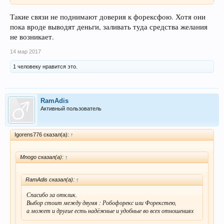
Такие связи не поднимают доверия к форексфою. Хотя они
пока вроде выводят деньги, заливать туда средства желания
не возникает.
14 мар 2017
1 человеку нравится это.
RamAdis
Активный пользователь
Igorens776 сказал(а):
↑
Mnogo сказал(а):
↑
RamAdis сказал(а):
↑
Спасибо за отклик.
Выбор стоит между двумя : Робофорекс или Форекстею,
а может и другие есть надёжные и удобные во всех отношениях