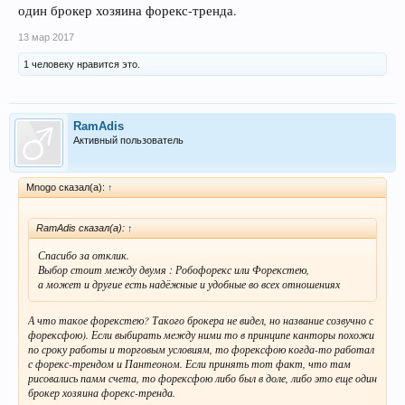
один брокер хозяина форекс-тренда.
13 мар 2017
1 человеку нравится это.
RamAdis
Активный пользователь
Mnogo сказал(а):
↑
RamAdis сказал(а):
↑
Спасибо за отклик.
Выбор стоит между двумя : Робофорекс или Форекстею,
а может и другие есть надёжные и удобные во всех отношениях
А что такое форекстею? Такого брокера не видел, но название созвучно с
форексфою). Если выбирать между ними то в принципе канторы похожи
по сроку работы и торговым условиям, то форексфою когда-то работал
с форекс-трендом и Пантеоном. Если принять тот факт, что там
рисовались памм счета, то форексфою либо был в доле, либо это еще один
брокер хозяина форекс-тренда.