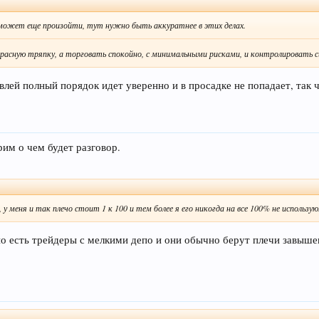
е может еще произойти, тут нужно быть аккуратнее в этих делах.
 красную тряпку, а торговать спокойно, с минимальными рисками, и контролировать 
овлей полный порядок идет уверенно и в просадке не попадает, так 
им о чем будет разговор.
у меня и так плечо стоит 1 к 100 и тем более я его никогда на все 100% не использую
но есть трейдеры с мелкими депо и они обычно берут плечи завыше