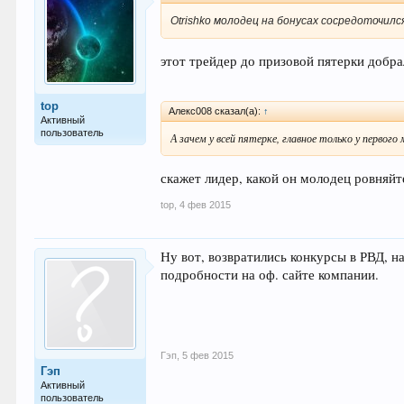
Otrishko молодец на бонусах сосредоточился
этот трейдер до призовой пятерки добрал
top
Алекс008 сказал(а):
↑
Активный
пользователь
А зачем у всей пятерке, главное только у первог
скажет лидер, какой он молодец ровняйте
top
,
4 фев 2015
Ну вот, возвратились конкурсы в РВД, н
подробности на оф. сайте компании.
Гэп
,
5 фев 2015
Гэп
Активный
пользователь