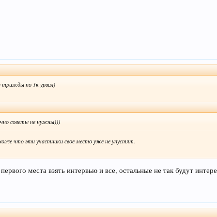
o трижды по 1к урвал)
очно советы не нужны)))
охоже что эти участники свое место уже не упустят.
у первого места взять интервью и все, остальные не так будут интер