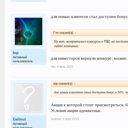
для новых клиентов стал доступен бонус
Гэп сказал(а):
↑
Ну вот, возвратились конкурсы в РВД, на постоян
сайте компании.
top
Активный
для инвесторов вернули конкурс, можно 
пользователь
top
,
6 фев 2015
top сказал(а):
↑
для новых клиентов стал доступен бонус в 50%, 
Акция к которой стоит присмотреться, 
Условия акции адекватные.
Gelmut
,
6 фев 2015
Gelmut
Активный
пользователь