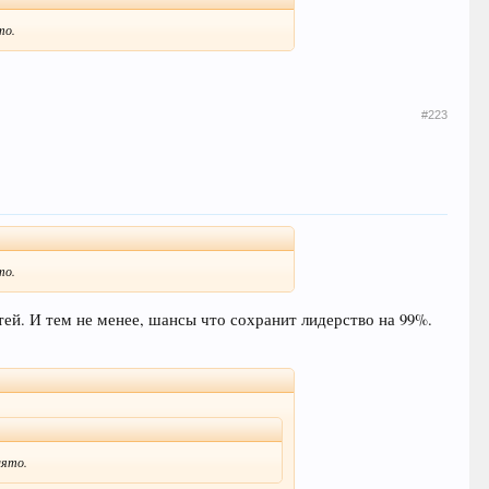
то.
#223
то.
тей. И тем не менее, шансы что сохранит лидерство на 99%.
нято.