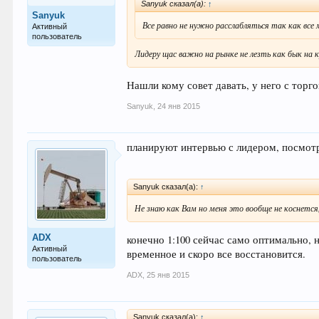
Sanyuk сказал(а):
↑
Sanyuk
Все равно не нужно расслабляться так как вс
Активный
пользователь
Лидеру щас важно на рынке не лезть как бык на
Нашли кому совет давать, у него с торг
Sanyuk
,
24 янв 2015
планируют интервью с лидером, посмотр
Sanyuk сказал(а):
↑
Не знаю как Вам но меня это вообще не коснется, 
ADX
конечно 1:100 сейчас само оптимально, 
Активный
временное и скоро все восстановится.
пользователь
ADX
,
25 янв 2015
Sanyuk сказал(а):
↑