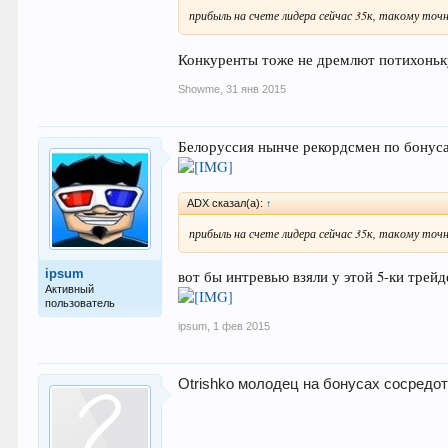
прибыль на счете лидера сейчас 35к, такому точ
Конкуренты тоже не дремлют потихоньк
Showme
,
31 янв 2015
Белоруссия нынче рекордсмен по бонусам
ADX сказал(а):
↑
прибыль на счете лидера сейчас 35к, такому точ
ipsum
вот бы интревью взяли у этой 5-ки трейд
Активный
пользователь
ipsum
,
1 фев 2015
Otrishko молодец на бонусах сосредот