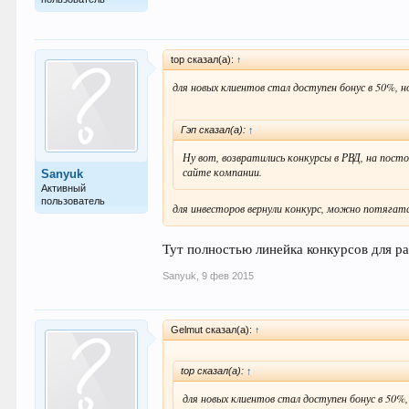
top сказал(а):
↑
для новых клиентов стал доступен бонус в 50%, 
Гэп сказал(а):
↑
Ну вот, возвратились конкурсы в РВД, на посто
сайте компании.
Sanyuk
Активный
пользователь
для инвесторов вернули конкурс, можно потягатс
Тут полностью линейка конкурсов для р
Sanyuk
,
9 фев 2015
Gelmut сказал(а):
↑
top сказал(а):
↑
для новых клиентов стал доступен бонус в 50%