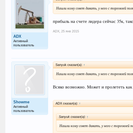
Нашли кому совет давать, у него с торговлей по
прибыль на счете лидера сейчас 35к, та
ADX
,
25 янв 2015
ADX
Активный
пользователь
Sanyuk сказал(а):
↑
Нашли кому совет давать, у него с торговлей по
Всяко возможно. Может и пролететь как 
Showme
ADX сказал(а):
↑
Активный
пользователь
Sanyuk сказал(а):
↑
Нашли кому совет давать, у него с торговлей 