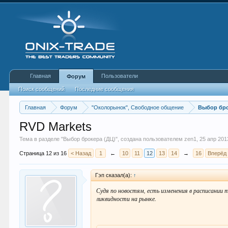
Главная
Пользователи
Форум
Поиск сообщений
Последние сообщения
Главная
Форум
"Околорынок", Свободное общение
Выбор бро
RVD Markets
Тема в разделе "
Выбор брокера (ДЦ)
", создана пользователем
zen1
,
25 апр 201
Страница 12 из 16
< Назад
1
←
10
11
12
13
14
→
16
Вперёд
Гэп сказал(а):
↑
Судя по новостям, есть изменения в расписании 
ликвидности на рынке.