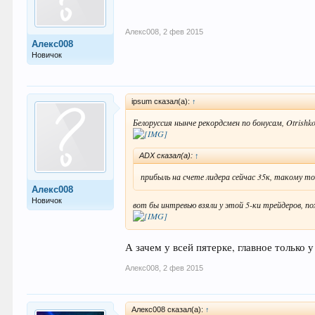
Алекс008
,
2 фев 2015
Алекс008
Новичок
ipsum сказал(а):
↑
Белоруссия нынче рекордсмен по бонусам, Otrishk
ADX сказал(а):
↑
прибыль на счете лидера сейчас 35к, такому т
Алекс008
Новичок
вот бы интревью взяли у этой 5-ки трейдеров, п
А зачем у всей пятерке, главное только 
Алекс008
,
2 фев 2015
Алекс008 сказал(а):
↑