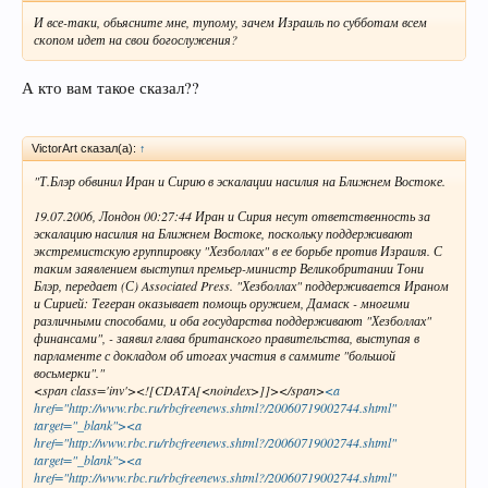
И все-таки, обьясните мне, тупому, зачем Израиль по субботам всем
скопом идет на свои богослужения?
А кто вам такое сказал??
VictorArt сказал(а):
↑
"Т.Блэр обвинил Иран и Сирию в эскалации насилия на Ближнем Востоке.
19.07.2006, Лондон 00:27:44 Иран и Сирия несут ответственность за
эскалацию насилия на Ближнем Востоке, поскольку поддерживают
экстремистскую группировку "Хезболлах" в ее борьбе против Израиля. С
таким заявлением выступил премьер-министр Великобритании Тони
Блэр, передает (С) Associated Press. "Хезболлах" поддерживается Ираном
и Сирией: Тегеран оказывает помощь оружием, Дамаск - многими
различными способами, и оба государства поддерживают "Хезболлах"
финансами", - заявил глава британского правительства, выступая в
парламенте с докладом об итогах участия в саммите "большой
восьмерки"."
<span class='inv'><![CDATA[<noindex>]]></span>
<a
href="http://www.rbc.ru/rbcfreenews.shtml?/20060719002744.shtml"
target="_blank"><a
href="http://www.rbc.ru/rbcfreenews.shtml?/20060719002744.shtml"
target="_blank"><a
href="http://www.rbc.ru/rbcfreenews.shtml?/20060719002744.shtml"