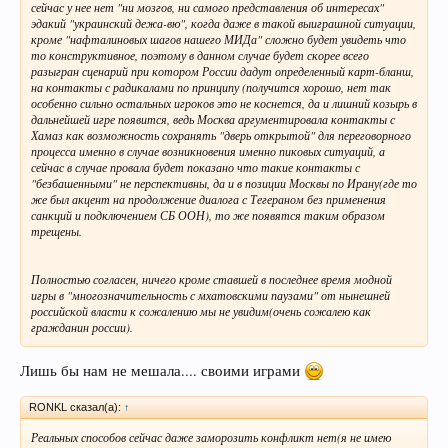
сейчас у нее нет "ни мозгов, ни самого представления об интересах"
эдакий "украинский дежа-вю", когда даже в такой выиграшной ситуации,
кроме "нафталиновых шагов нашего МИДа" сложно будет увидеть что
то конструктивное, поэтому в данном случае будет скорее всего
разыгран сценарий при котором России дадут определенный карт-бланш,
на контакты с радикалами по принципу (получится хорошо, нет так
особенно сильно остальных игроков это не коснется, да и лишний козырь в
дальнейшей игре появится, ведь Москва аргументировала контакты с
Хамаз как возможность сохранять "дверь открытой" для переговорного
процесса именно в случае возникновения именно пиковых ситуаций, а
сейчас в случае провала будет показано что такие контакты с
"безбашенными" не перспективны, да и в позиции Москвы по Ирану(где то
же был акцент на продолжение диалога с Тегераном без применения
санкций и подключением СБ ООН), то же появятся таким образом
трещены.
Полностью согласен, ничего кроме ставшей в последнее время модной
игры в "многозначительность с мхатовскими паузами" от нынешней
российской власти к сожалению мы не увидим(очень сожалею как
гражданин россии).
Лишь бы нам не мешала.... своими играми
RONKL сказал(а):
↑
Реальных способов сейчас даже заморозить конфликт нет(я не имею