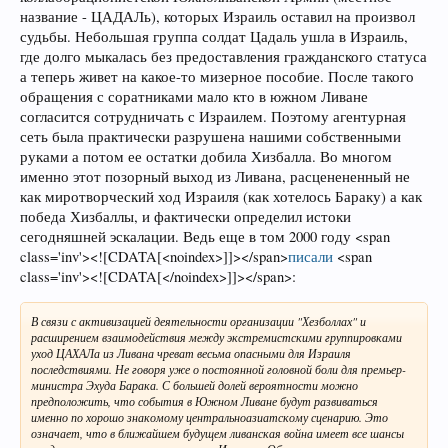
название - ЦАДАЛь), которых Израиль оставил на произвол
судьбы. Небольшая группа солдат Цадаль ушла в Израиль,
где долго мыкалась без предоставления гражданского статуса
а теперь живет на какое-то мизерное пособие. После такого
обращения с соратниками мало кто в южном Ливане
согласится сотрудничать с Израилем. Поэтому агентурная
сеть была практически разрушена нашими собственными
руками а потом ее остатки добила Хизбалла. Во многом
именно этот позорный выход из Ливана, расценененный не
как миротворческий ход Израиля (как хотелось Бараку) а как
победа Хизбаллы, и фактически определил истоки
сегодняшней эскалации. Ведь еще в том 2000 году <span
class='inv'><![CDATA[<noindex>]]></span>
писали
<span
class='inv'><![CDATA[</noindex>]]></span>:
В связи с активизацией деятельности организации "Хезболлах" и
расширением взаимодействия между экстремистскими группировками
уход ЦАХАЛа из Ливана чреват весьма опасными для Израиля
последствиями. Не говоря уже о постоянной головной боли для премьер-
министра Эхуда Барака. С большей долей вероятности можно
предположить, что события в Южном Ливане будут развиваться
именно по хорошо знакомому центральноазиатскому сценарию. Это
означает, что в ближайшем будущем ливанская война имеет все шансы