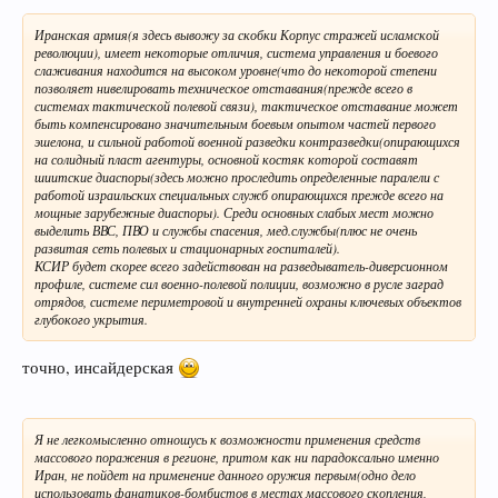
Иранская армия(я здесь вывожу за скобки Корпус стражей исламской
революции), имеет некоторые отличия, система управления и боевого
слаживания находится на высоком уровне(что до некоторой степени
позволяет нивелировать техническое отставания(прежде всего в
системах тактической полевой связи), тактическое отставание может
быть компенсировано значительным боевым опытом частей первого
эшелона, и сильной работой военной разведки контразведки(опирающихся
на солидный пласт агентуры, основной костяк которой составят
шиитские диаспоры(здесь можно проследить определенные паралели с
работой израильских специальных служб опирающихся прежде всего на
мощные зарубежные диаспоры). Среди основных слабых мест можно
выделить ВВС, ПВО и службы спасения, мед.службы(плюс не очень
развитая сеть полевых и стационарных госпиталей).
КСИР будет скорее всего задействован на разведыватель-диверсионном
профиле, системе сил военно-полевой полиции, возможно в русле заград
отрядов, системе периметровой и внутренней охраны ключевых объектов
глубокого укрытия.
точно, инсайдерская
Я не легкомысленно отношусь к возможности применения средств
массового поражения в регионе, притом как ни парадоксально именно
Иран, не пойдет на применение данного оружия первым(одно дело
использовать фанатиков-бомбистов в местах массового скопления,