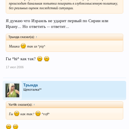
происходит банальная попытка поиграть в глубокомысленную политику,
без реальных оценок последствий ситуации.
Я думаю что Израиль не ударит первый по Сирии или
Ирану... Но ответить -- ответит...
Трында сказал(а):
↑
Мишка
так их ^pig^
Гы ^hi^ как так?
17 июл 2006
Трында
Щекоталка**
Yur4ik сказал(а):
↑
Гы
как так?
^rofl^