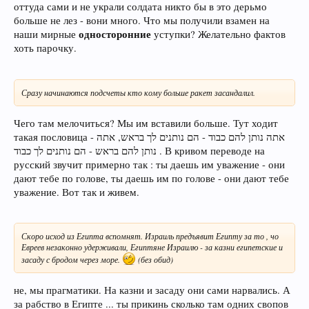
оттуда сами и не украли солдата никто бы в это дерьмо
больше не лез - вони много. Что мы получили взамен на
односторонние
наши мирные
уступки? Желательно фактов
хоть парочку.
Сразу начинаются подсчеты кто кому больше ракет засандалил.
Чего там мелочиться? Мы им вставили больше. Тут ходит
такая пословица - אתה נותן להם כבוד - הם נותנים לך בראש, אתה
נותן להם בראש - הם נותנים לך כבוד . В кривом переводе на
русский звучит примерно так : ты даешь им уважение - они
дают тебе по голове, ты даешь им по голове - они дают тебе
уважение. Вот так и живем.
Скоро исход из Египта вспомнят. Израиль предъявит Египту за то , чо
Евреев незаконно удерживали, Египтяне Израилю - за казни египетские и
засаду с бродом через море.
(без обид)
не, мы прагматики. На казни и засаду они сами нарвались. А
за рабство в Египте ... ты прикинь сколько там одних свопов