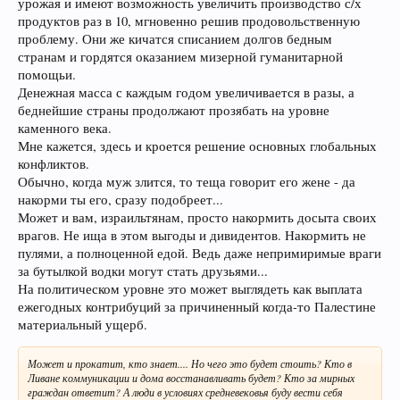
урожая и имеют возможность увеличить производство с/х
продуктов раз в 10, мгновенно решив продовольственную
проблему. Они же кичатся списанием долгов бедным
странам и гордятся оказанием мизерной гуманитарной
помощьи.
Денежная масса с каждым годом увеличивается в разы, а
беднейшие страны продолжают прозябать на уровне
каменного века.
Мне кажется, здесь и кроется решение основных глобальных
конфликтов.
Обычно, когда муж злится, то теща говорит его жене - да
накорми ты его, сразу подобреет...
Может и вам, израильтянам, просто накормить досыта своих
врагов. Не ища в этом выгоды и дивидентов. Накормить не
пулями, а полноценной едой. Ведь даже непримиримые враги
за бутылкой водки могут стать друзьями...
На политическом уровне это может выглядеть как выплата
ежегодных контрибуций за причиненный когда-то Палестине
материальный ущерб.
Может и прокатит, кто знает.... Но чего это будет стоить? Кто в
Ливане коммуникации и дома восстанавливать будет? Кто за мирных
граждан ответит? А люди в условиях средневековья буду вести себя