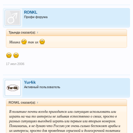
RONKL
Профи форума
Трында сказал(а):
↑
Мишка
так их
17 июл 2006
Yur4ik
Активный пользователь
RONKL сказал(а):
↑
В политике почти всегда приходится или ситуацию использовать или
играть на чьи то интересы не забывая естественно о своих, просто в
разных ситуациях выгодней играть или первым или вторым номером.
Понимаешь, я не думаю что Россию уж очень сильно беспокоят арабы и
их интересы, просто для проведения серьезной и долгосрочной политики