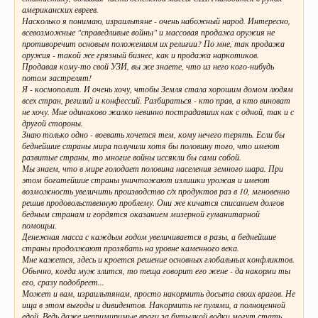
американских евреев.
Насколько я понимаю, израильтяне - очень набожный народ. Интересно,
всевозможные "справедливые войны" и массовая продажа оружия не
противоречит основым положениям их религии? По мне, так продажа
оружия - такой же грязный бизнес, как и продажа наркотиков.
Продавая кому-то свой УЗИ, вы же знаете, что из него кого-нибудь
потом застрелят!
Я - космополит. И очень хочу, чтобы Земля стала хорошим домом людям
всех стран, регилий и конфессий. Разбираться - кто прав, а кто виноват
не хочу. Мне одинаково жалко невинно пострадавших как с одной, так и с
другой стороны.
Знаю только одно - воевать хочется тем, кому нечего терять. Если бы
беднейшие страны мира получили хотя бы половину того, что имеют
развитые страны, то многие войны иссякли бы сами собой.
Мы знаем, что в мире голодает половина населения земного шара. При
этом богатейшие страны уничтожают излишки урожая и имеют
возможность увеличить производство с/х продуктов раз в 10, мгновенно
решив продовольственную проблему. Они же кичатся списанием долгов
бедным странам и гордятся оказанием мизерной гуманитарной
помощьи.
Денежная масса с каждым годом увеличивается в разы, а беднейшие
страны продолжают прозябать на уровне каменного века.
Мне кажется, здесь и кроется решение основных глобальных конфликтов.
Обычно, когда муж злится, то теща говорит его жене - да накорми ты
его, сразу подобреет...
Может и вам, израильтянам, просто накормить досыта своих врагов. Не
ища в этом выгоды и дивидентов. Накормить не пулями, а полноценной
едой. Ведь даже непримиримые враги за бутылкой водки могут стать