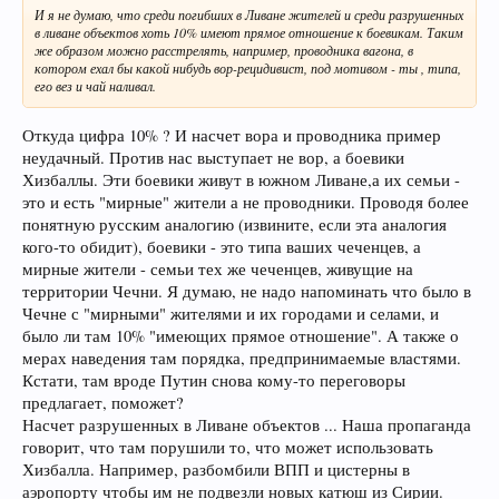
И я не думаю, что среди погибших в Ливане жителей и среди разрушенных
в ливане объектов хоть 10% имеют прямое отношение к боевикам. Таким
же образом можно расстрелять, например, проводника вагона, в
котором ехал бы какой нибудь вор-рецидивист, под мотивом - ты , типа,
его вез и чай наливал.
Откуда цифра 10% ? И насчет вора и проводника пример
неудачный. Против нас выступает не вор, а боевики
Хизбаллы. Эти боевики живут в южном Ливане,а их семьи -
это и есть "мирные" жители а не проводники. Проводя более
понятную русским аналогию (извините, если эта аналогия
кого-то обидит), боевики - это типа ваших чеченцев, а
мирные жители - семьи тех же чеченцев, живущие на
территории Чечни. Я думаю, не надо напоминать что было в
Чечне с "мирными" жителями и их городами и селами, и
было ли там 10% "имеющих прямое отношение". А также о
мерах наведения там порядка, предпринимаемые властями.
Кстати, там вроде Путин снова кому-то переговоры
предлагает, поможет?
Насчет разрушенных в Ливане объектов ... Наша пропаганда
говорит, что там порушили то, что может использовать
Хизбалла. Например, разбомбили ВПП и цистерны в
аэропорту чтобы им не подвезли новых катюш из Сирии.