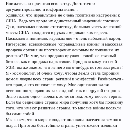
Внимательно прочитал всю ветку. Достаточно
аргументированно и информативно...
Удивился, что израильтяне не очень позитивно настроены к
США. Ведь это вроде их единственный надежный союзник.
Да и, насколько помню статистику, большая часть денежной
массы США находится в руках американских евреев.
Насколько я понимаю, израильтяне - очень набожный народ.
Интересно, всевозможные "справедливые войны" и массовая
продажа оружия не противоречит основым положениям их
религии? По мне, так продажа оружия - такой же грязный
бизнес, как и продажа наркотиков. Продавая кому-то свой
УЗИ, вы же знаете, что из него кого-нибудь потом застрелят!
Я - космополит. И очень хочу, чтобы Земля стала хорошим
домом людям всех стран, регилий и конфессий. Разбираться -
кто прав, а кто виноват не хочу. Мне одинаково жалко
невинно пострадавших как с одной, так и с другой стороны.
Знаю только одно - воевать хочется тем, кому нечего терять.
Если бы беднейшие страны мира получили хотя бы половину
того, что имеют развитые страны, то многие войны иссякли
бы сами собой.
Мы знаем, что в мире голодает половина населения земного
шара. При этом богатейшие страны уничтожают излишки