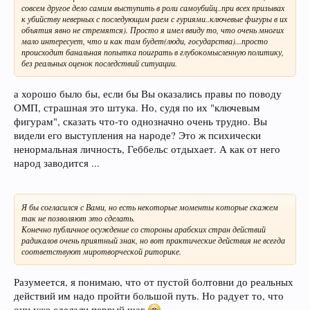
совсем другое дело самим выступить в роли самоубийц..при всех призывах
к убийству неверных с последующим раем с гуриями..ключевые фигуры в их
объятия явно не стремятся). Просто я имел ввиду то, что очень многих
мало интересует, что и как там будет(люди, государства)...просто
происходит банальная попытка поиграть в глубокомысленную политику,
без реальных оценок последствий ситуации.
а хорошо было бы, если бы Вы оказались правы по поводу
ОМП, страшная это штука. Но, судя по их "ключевым
фигурам", сказать что-то однозначно очень трудно. Вы
видели его выступления на народе? Это ж психически
ненормальная личность, Геббельс отдыхает. А как от него
народ заводится ...
Я бы согласился с Вами, но есть некоторые моменты которые скажем
так не позволяют это сделать.
Конечно публичное осуждение со стороны арабских стран действий
радикалов очень приятный знак, но вот практические действия не всегда
соответствуют миротворческой риторике.
Разумеется, я понимаю, что от пустой болтовни до реальных
действий им надо пройти большой путь. Но радует то, что
они уже сделали первый шаг