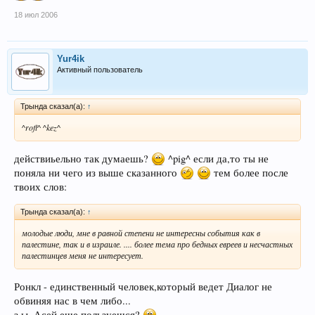
18 июл 2006
Yur4ik
Активный пользователь
Трында сказал(а):
↑
^rofl^ ^kez^
действиьельно так думаешь?
^pig^ если да,то ты не
поняла ни чего из выше сказанного
тем более после
твоих слов:
Трында сказал(а):
↑
молодые люди, мне в равной степени не интересны события как в
палестине, так и в израиле. .... более тема про бедных евреев и несчастных
палестинцев меня не интересует.
Ронкл - единственный человек,который ведет Диалог не
обвиняя нас в чем либо...​
з.ы. Асей еще пользуешся?
​