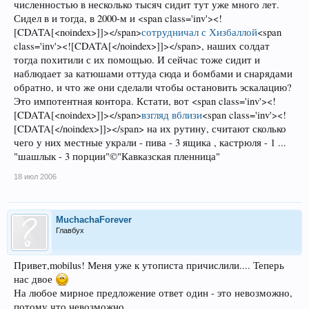
численностью в несколько тысяч сидит тут уже много лет.
Сидел в и тогда, в 2000-м и <span class='inv'><!
[CDATA[<noindex>]]></span>
сотрудничал с Хизбаллой
<span
class='inv'><![CDATA[</noindex>]]></span>, наших солдат
тогда похитили с их помощью. И сейчас тоже сидит и
наблюдает за катюшами оттуда сюда и бомбами и снарядами
обратно, и что же они сделали чтобы остановить эскалацию?
Это импотентная контора. Кстати, вот <span class='inv'><!
[CDATA[<noindex>]]></span>
взгляд вблизи
<span class='inv'><!
[CDATA[</noindex>]]></span> на их рутину, считают сколько
чего у них местные украли - пива - 3 ящика , кастрюля - 1 ...
"шашлык - 3 порции"©"Кавказская пленница"
18 июл 2006
MuchachaForever
Главбух
Привет,mobilus! Меня уже к утописта причислили.... Теперь
нас двое
На любое мирное предложение ответ один - это невозможно,
потому что невозможно.