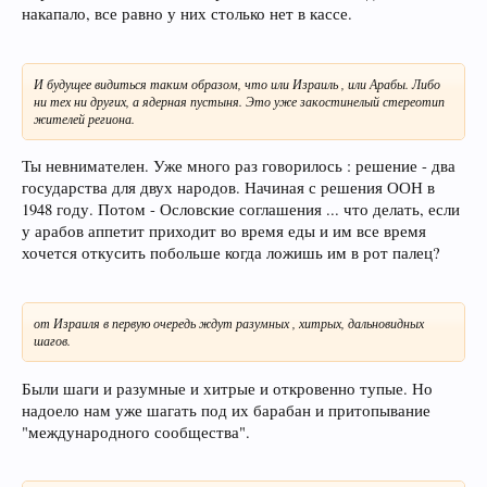
накапало, все равно у них столько нет в кассе.
И будущее видиться таким образом, что или Израиль , или Арабы. Либо
ни тех ни других, а ядерная пустыня. Это уже закостинелый стереотип
жителей региона.
Ты невнимателен. Уже много раз говорилось : решение - два
государства для двух народов. Начиная с решения ООН в
1948 году. Потом - Ословские соглашения ... что делать, если
у арабов аппетит приходит во время еды и им все время
хочется откусить побольше когда ложишь им в рот палец?
от Израиля в первую очередь ждут разумных , хитрых, дальновидных
шагов.
Были шаги и разумные и хитрые и откровенно тупые. Но
надоело нам уже шагать под их барабан и притопывание
"международного сообщества".