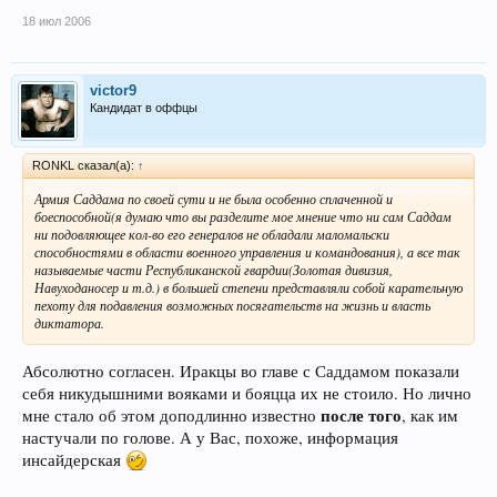
18 июл 2006
victor9
Кандидат в оффцы
RONKL сказал(а):
↑
Армия Саддама по своей сути и не была особенно сплаченной и
боеспособной(я думаю что вы разделите мое мнение что ни сам Саддам
ни подовляющее кол-во его генералов не обладали маломальски
способностями в области военного управления и командования), а все так
называемые части Республиканской гвардии(Золотая дивизия,
Навуходаносер и т.д.) в большей степени представляли собой карательную
пехоту для подавления возможных посягательств на жизнь и власть
диктатора.
Абсолютно согласен. Иракцы во главе с Саддамом показали
себя никудышними вояками и бояцца их не стоило. Но лично
после того
мне стало об этом доподлинно известно
, как им
настучали по голове. А у Вас, похоже, информация
инсайдерская