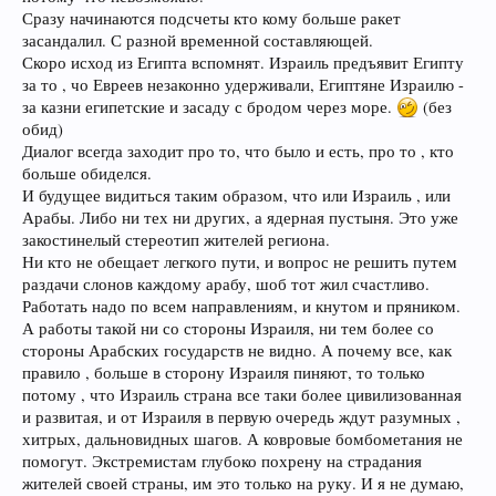
Сразу начинаются подсчеты кто кому больше ракет
засандалил. С разной временной составляющей.
Скоро исход из Египта вспомнят. Израиль предъявит Египту
за то , чо Евреев незаконно удерживали, Египтяне Израилю -
за казни египетские и засаду с бродом через море.
(без
обид)
Диалог всегда заходит про то, что было и есть, про то , кто
больше обиделся.
И будущее видиться таким образом, что или Израиль , или
Арабы. Либо ни тех ни других, а ядерная пустыня. Это уже
закостинелый стереотип жителей региона.
Ни кто не обещает легкого пути, и вопрос не решить путем
раздачи слонов каждому арабу, шоб тот жил счастливо.
Работать надо по всем направлениям, и кнутом и пряником.
А работы такой ни со стороны Израиля, ни тем более со
стороны Арабских государств не видно. А почему все, как
правило , больше в сторону Израиля пиняют, то только
потому , что Израиль страна все таки более цивилизованная
и развитая, и от Израиля в первую очередь ждут разумных ,
хитрых, дальновидных шагов. А ковровые бомбометания не
помогут. Экстремистам глубоко похрену на страдания
жителей своей страны, им это только на руку. И я не думаю,