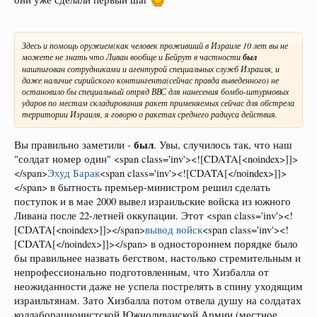
Здесь и помощь оружием(как человек проживший в Израиле 10 лет вы не
можете не знать что Ливан вообще и Бейрут в частности
был
нашпигован сотрудниками и агентурой специальных служб Израиля, и
даже наличие сирийского контингента(сейчас правда выведенного) не
остановило бы специальный отряд ВВС для нанесения бомбо-штурмовых
ударов по местам складирования ракет применяемых сейчас для обстрела
территории Израиля, я говорю о ракетах среднего радиуса действия.
был
Вы правильно заметили -
. Увы, случилось так, что наш
"солдат номер один" <span class='inv'><![CDATA[<noindex>]]>
</span>
Эхуд Барак
<span class='inv'><![CDATA[</noindex>]]>
</span> в бытность премьер-министром решил сделать
поступок и в мае 2000 вывел израильские войска из южного
Ливана после 22-летней оккупации. Этот <span class='inv'><!
[CDATA[<noindex>]]></span>
вывод войск
<span class='inv'><!
[CDATA[</noindex>]]></span> в одностороннем порядке было
бы правильнее назвать бегством, настолько стремительным и
непрофессионально подготовленным, что Хизбалла от
неожиданности даже не успела пострелять в спину уходящим
израильтянам. Зато Хизбалла потом отвела душу на солдатах
коллаборационистской Южноливанской Армии (местное