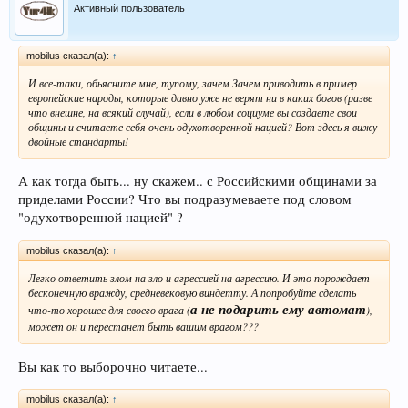
Активный пользователь
mobilus сказал(а):
↑
И все-таки, обьясните мне, тупому, зачем Зачем приводить в пример
европейские народы, которые давно уже не верят ни в каких богов (разве
что внешне, на всякий случай), если в любом социуме вы создаете свои
общины и считаете себя очень одухотворенной нацией? Вот здесь я вижу
двойные стандарты!
А как тогда быть... ну скажем.. с Российскими общинами за
приделами России? Что вы подразумеваете под словом
"одухотворенной нацией" ?
mobilus сказал(а):
↑
Легко ответить злом на зло и агрессией на агрессию. И это порождает
бесконечную вражду, средневековую виндетту. А попробуйте сделать
а не подарить ему автомат
что-то хорошее для своего врага (
),
может он и перестанет быть вашим врагом???
Вы как то выборочно читаете...
mobilus сказал(а):
↑