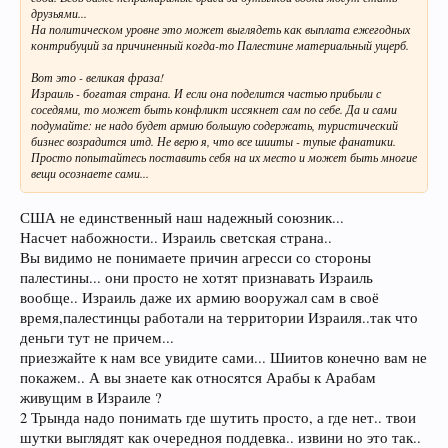
друзьями...
На политическом уровне это может выглядеть как выплата ежегодных
контрибуций за причиненный когда-то Палестине материальный ущерб.
Вот это - великая фраза!
Израиль - богатая страна. И если она поделится частью прибыли с
соседями, то может быть конфликт иссякнет сам по себе. Да и сами
подумайте: не надо будет армию большую содержать, туристический
бизнес возрадится итд. Не верю я, что все шииты - тупые фанатики.
Просто попытайтесь поставить себя на их место и может быть многие
вещи осознаете сами...
США не единственный наш надежный союзник...​
Насчет набожности.. Израиль светская страна..​
Вы видимо не понимаете причин агресси со стороны
палестины... они просто не хотят признавать Израиль
вообще.. Израиль даже их армию вооружал сам в своё
время,палестинцы работали на территории Израиля..так что
деньги тут не причем...​
приезжайте к нам все увидите сами... Шиитов конечно вам не
покажем.. А вы знаете как относятся Арабы к Арабам
живущим в Израиле ?​
2 Трында надо понимать где шутить просто, а где нет.. твои
шутки выглядят как очередноя поддевка.. извини но это так.. ​