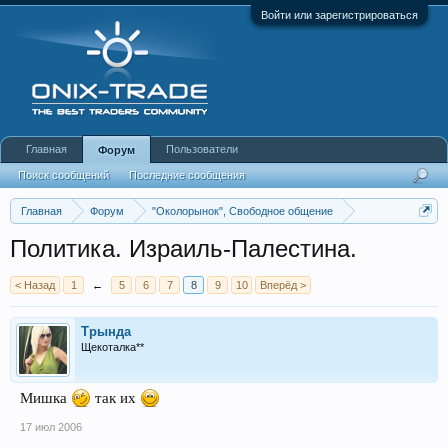
Войти или зарегистрироваться
Главная
Пользователи
Форум
Поиск сообщений
Последние сообщения
Главная
Форум
"Околорынок", Свободное общение
Свободное общение.
Политика. Израиль-Палестина.
< Назад
1
←
5
6
7
8
9
10
Вперёд >
Трында
Щекоталка**
Мишка
так их
17 июл 2006