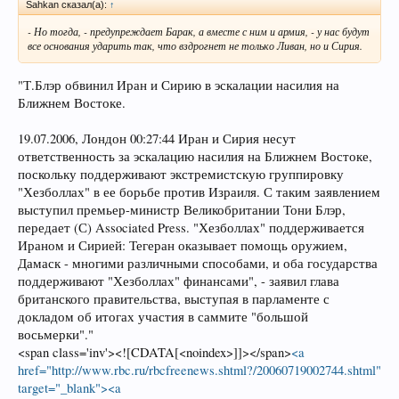
Sahkan сказал(а):
↑
- Но тогда, - предупреждает Барак, а вместе с ним и армия, - у нас будут
все основания ударить так, что вздрогнет не только Ливан, но и Сирия.
"Т.Блэр обвинил Иран и Сирию в эскалации насилия на
Ближнем Востоке.
19.07.2006, Лондон 00:27:44 Иран и Сирия несут
ответственность за эскалацию насилия на Ближнем Востоке,
поскольку поддерживают экстремистскую группировку
"Хезболлах" в ее борьбе против Израиля. С таким заявлением
выступил премьер-министр Великобритании Тони Блэр,
передает (С) Associated Press. "Хезболлах" поддерживается
Ираном и Сирией: Тегеран оказывает помощь оружием,
Дамаск - многими различными способами, и оба государства
поддерживают "Хезболлах" финансами", - заявил глава
британского правительства, выступая в парламенте с
докладом об итогах участия в саммите "большой
восьмерки"."
<span class='inv'><![CDATA[<noindex>]]></span>
<a
href="http://www.rbc.ru/rbcfreenews.shtml?/20060719002744.shtml"
target="_blank"><a