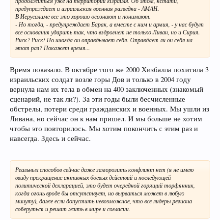
продолжиться уже на территории Израиля. Об этом, кстати,
предупреждает и израильская военная разведка - АМАН.
В Иерусалиме все это хорошо осознают и понимают.
- Но тогда, - предупреждает Барак, а вместе с ним и армия, - у нас будут
все основания ударить так, что вздрогнет не только Ливан, но и Сирия.
Риск? Риск! Но иногда он оправдывает себя. Оправдает ли он себя на
этот раз? Покажет время...
Время показало. В октябре того же 2000 Хизбалла похитила 3
израильских солдат возле горы Дов и только в 2004 году
вернула нам их тела в обмен на 400 заключенных (знакомый
сценарий, не так ли?). За эти годы были бесчисленные
обстрелы, потери среди гражданских и военных. Мы ушли из
Ливана, но сейчас он к нам пришел. И мы больше не хотим
чтобы это повторилось. Мы хотим покончить с этим раз и
навсегда. Здесь и сейчас.
Реальных способов сейчас даже заморозить конфликт нет (я не имею
ввиду прекращение активных боевых действий и последующей
политической декларацией, это будет очередной горящий торфянник,
когда огонь вроде бы отсутствует, но вырваться может в любую
минуту), даже если допустить невозможное, что все лидеры региона
соберуться и решат жить в мире и согласии.