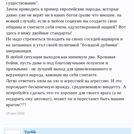
существование".
Зачем приводить в пример европейские народы, которые
давно уже не верят ни в каких богов (разве что внешне, на
всякий случай), если в любом социуме вы создаете свои
общины и считаете себя очень одухотворенной нацией? Вот
здесь я вижу двойные стандарты!
Не надо стремиться походить на своих соседей-варваров и
на загнанных в угол своей политикой "большой дубинки"
американцев.
В любой ситуации выходов как минимум два. Кровавая
бойня, пусть даже и под благозвучными лозунгом и
призывами - не лучший выход для цивилизованного и
верующего народа, каковым вы себя считаете.
Легко ответить злом на зло и агрессией на агрессию. И это
порождает бесконечную вражду, средневековую виндетту. А
попробуйте сделать что-то хорошее для своего врага (а не
подарить ему автомат), может он и перестанет быть вашим
врагом???
19 июл 2006
Yur4ik