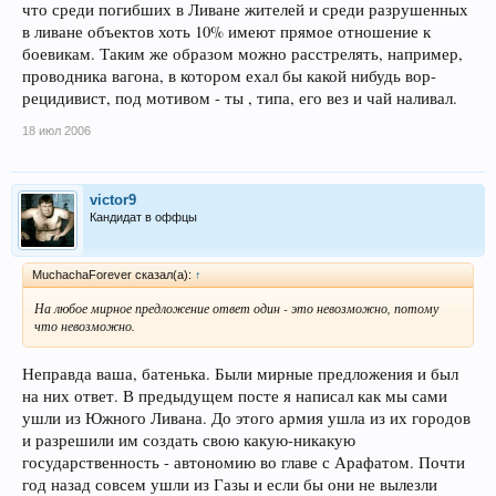
что среди погибших в Ливане жителей и среди разрушенных
в ливане объектов хоть 10% имеют прямое отношение к
боевикам. Таким же образом можно расстрелять, например,
проводника вагона, в котором ехал бы какой нибудь вор-
рецидивист, под мотивом - ты , типа, его вез и чай наливал.
18 июл 2006
victor9
Кандидат в оффцы
MuchachaForever сказал(а):
↑
На любое мирное предложение ответ один - это невозможно, потому
что невозможно.
Неправда ваша, батенька. Были мирные предложения и был
на них ответ. В предыдущем посте я написал как мы сами
ушли из Южного Ливана. До этого армия ушла из их городов
и разрешили им создать свою какую-никакую
государственность - автономию во главе с Арафатом. Почти
год назад совсем ушли из Газы и если бы они не вылезли