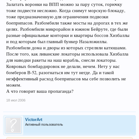
Залатать воронки на ВПП можно за пару суток, горючку
тоже подвести несложно. Когда снимут морскую блокаду,
тоже предназначенную для ограничения подвозки
боеприпасов. Разбомбили также мосты на дорогах в тех же
целях. Разбомбили микрорайон в южном Бейруте, где были
разные официальные конторки и квартиры боссов Хизбаллы
и под которым был главный бункер Назаложиллы.
Разбомбили дома и дворы из которых стреляли катюшами.
После того, как ливанские локаторы использовала Хизбалла
для наводки ракеты на наш корабль, снесли локаторы.
Ковровых бомбардировок не делали, нечем. Нету у нас
бомберов В-52, разогнаться им тут негде. Да и такой
неэффективный расход боеприпасов мы себе позволить не
можем.
А что говорит ваша пропаганда?
18 июл 2006
VictorArt
Активный пользователь