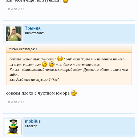
18 июл 2006
Трында
Щекоталка**
Yur4ik сказал(а):
↑
действиьельно так думаешь?
^rofl^ если да,то ты не поняла ни чего
из выше сказанного
тем более после твоих слов:
Ронкл - единственный человек,который ведет Диалог не обвиняя нас в чем
либо...​
з.ы. Асей еще пользуешся? ^kez^ ​
совсем плохо с чуством юмора
18 июл 2006
mobilus
сталкер