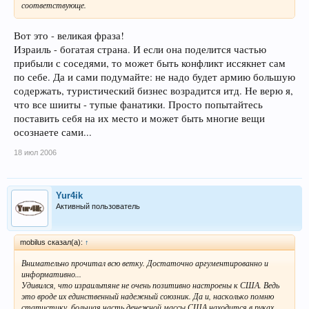
соответствующе.
Вот это - великая фраза!
Израиль - богатая страна. И если она поделится частью
прибыли с соседями, то может быть конфликт иссякнет сам
по себе. Да и сами подумайте: не надо будет армию большую
содержать, туристический бизнес возрадится итд. Не верю я,
что все шииты - тупые фанатики. Просто попытайтесь
поставить себя на их место и может быть многие вещи
осознаете сами...
18 июл 2006
Yur4ik
Активный пользователь
mobilus сказал(а):
↑
Внимательно прочитал всю ветку. Достаточно аргументированно и
информативно...
Удивился, что израильтяне не очень позитивно настроены к США. Ведь
это вроде их единственный надежный союзник. Да и, насколько помню
статистику, большая часть денежной массы США находится в руках