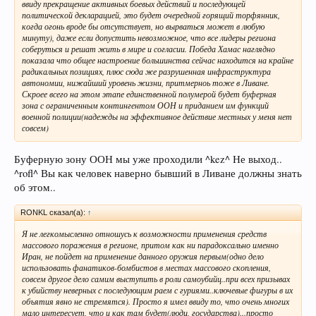
ввиду прекращение активных боевых действий и последующей
политической декларацией, это будет очередной горящий торфянник,
когда огонь вроде бы отсутствует, но вырваться может в любую
минуту), даже если допустить невозможное, что все лидеры региона
соберуться и решат жить в мире и согласии. Победа Хамас наглядно
показала что общее настроение большинства сейчас находится на крайне
радикальных позициях, плюс сюда же разрушенная инфраструктура
автономии, нижайший уровень жизни, притмерноь тоже в Ливане.
Скроее всего на этом этапе единственной полумерой будет буферная
зона с ограниченным контингентом ООН и приданием им функций
военной полиции(надежды на эффективное действие местных у меня нет
совсем)
Буферную зону ООН мы уже проходили ^kez^ Не выход..
^rofl^ Вы как человек наверно бывший в Ливане должны знать
об этом..
RONKL сказал(а):
↑
Я не легкомысленно отношусь к возможности применения средств
массового поражения в регионе, притом как ни парадоксально именно
Иран, не пойдет на применение данного оружия первым(одно дело
использовать фанатиков-бомбистов в местах массового скопления,
совсем другое дело самим выступить в роли самоубийц..при всех призывах
к убийству неверных с последующим раем с гуриями..ключевые фигуры в их
объятия явно не стремятся). Просто я имел ввиду то, что очень многих
мало интересует, что и как там будет(люди, государства)...просто